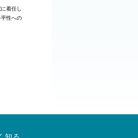
院に着任し
公平性への
く知る