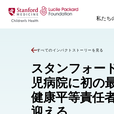
コンテンツにスキップ
私たち
すべてのインパクトストーリーを見る
スタンフォー
児病院に初の
健康平等責任
迎える