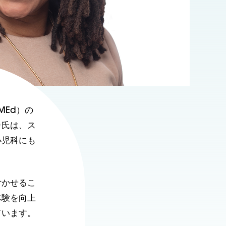
Ed）の
カ氏は、ス
小児科にも
付かせるこ
体験を向上
ています。