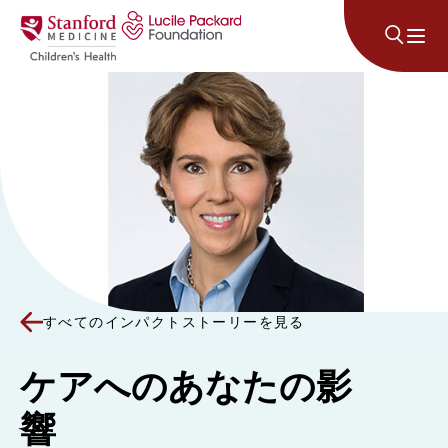
コンテンツにスキップ
すべてのインパクトストーリーを見る
ケアへのあなたの影
響