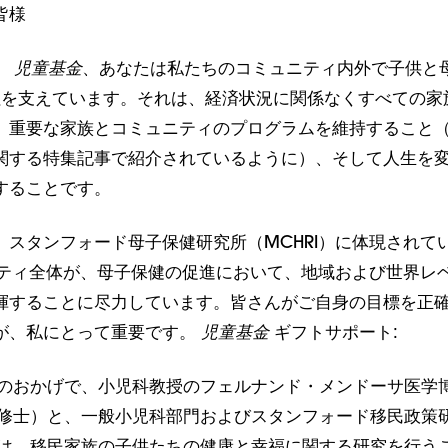
皆様
、
児童基金
、あなたは私たちのコミュニティ内外で子供と
柱を支えています。それは、経済状況に関係なくすべての家
、重要な家族とコミュニティのプログラムを維持すること
関する特集記事で紹介されているように）、そして人生を
することです。
、スタンフォード母子保健研究所（MCHRI）に体現されて
ュニティ全体が、母子保健の促進において、地域および世界レ
揮することに尽力しています。皆さんがご自身の目標を正
が、私にとって重要です。
児童基金
ギフトサポート:
のおかげで、小児科教授のフェルナンド・メンドーサ医学
修士）と、一般小児科部門およびスタンフォード移民政策
は、移民家族の子供たちの健康と幸福に関する研究を行う