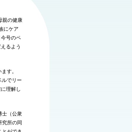
母親の健康
族にケア
（今号のペ
変えるよう
います。
ベルでリー
確に理解し
博士（公衆
研究所の同
ことができ