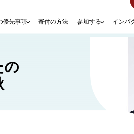
の優先事項
寄付の方法
参加する
インパ
たの
秋