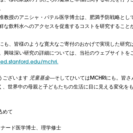
。
准教授のアニシャ・パテル医学博士は、肥満予防戦略とし
鮮な飲料水へのアクセスを促進するコストを研究すること
にも、皆様のような寛大なご寄付のおかげで実現した研究
。興味深い研究の詳細については、当社のウェブサイトを
ed.stanford.edu/mchri.
うございます
児童基金
―そしてひいてはMCHRIにも。皆さ
く、世界中の母親と子どもたちの生活に目に見える変化を
込めて
レナード医学博士、理学修士