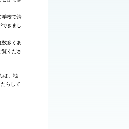
て学校で清
ができまし
は数多くあ
ご覧くださ
んは、地
もたらして