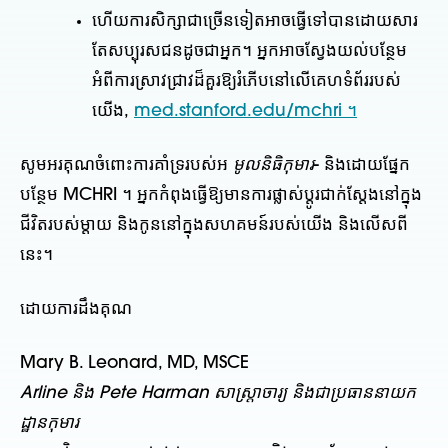
ហើយ​ការសិក្សា​ជាច្រើន​ទៀត​អាច​ធ្វើ​ទៅបាន​ដោយសារ​
តែ​សប្បុរសជន​ដូចជា​អ្នក​។ អ្នកអាចស្វែងយល់បន្ថែម
អំពីការស្រាវជ្រាវដ៏គួរឱ្យរំភើបនៅលើគេហទំព័ររបស់
យើង,
med.stanford.edu/mchri ។
សូមអរគុណចំពោះការគាំទ្ររបស់អ
មូលនិធិកុមារ
- និងដោយផ្នែក
បន្ថែម MCHRI ។ អ្នកកំពុងធ្វើឱ្យមានការផ្លាស់ប្តូរជាក់ស្តែងនៅក្នុង
ជីវិតរបស់ម្តាយ និងកូននៅក្នុងសហគមន៍របស់យើង និងលើសពី
នេះ។
ដោយការដឹងគុណ
Mary B. Leonard, MD, MSCE
Arline និង Pete Harman សាស្ត្រាចារ្យ និងជាប្រធាននាយក
ដ្ឋានកុមារ