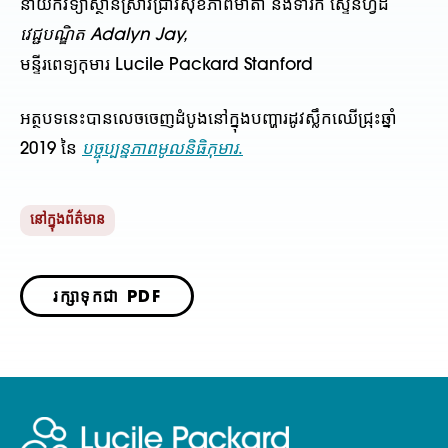
នាយកវិទ្យាស្ថានស្រាវជ្រាវសុខភាពមាតា និងទារក ស្ទែនហ្វដ
វេជ្ជបណ្ឌិត Adalyn Jay,
មន្ទីរពេទ្យកុមារ Lucile Packard Stanford
អត្ថបទនេះបានលេចចេញដំបូងនៅក្នុងបញ្ហារដូវស្លឹកឈើជ្រុះឆ្នាំ
2019 នៃ
បច្ចុប្បន្នភាពមូលនិធិកុមារ
.
នៅក្នុងព័ត៌មាន
រក្សាទុកជា PDF