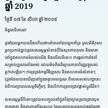
ឆ្នាំ 2019
ថ្ងៃទី ០៧ ខែ សីហា ឆ្នាំ ២០១៩
មិត្តជាទីគោរព!
ដូចដែលអ្នកបានដឹងហើយថានៅពេលដែលអ្នកគាំទ្រ
មូលនិធិកុមារ
អ្នកប្រកាន់ខ្ជាប់នូវសសរស្តម្ភសំខាន់បីនៃសុខភាពកុមារ និងមាតា
នៅក្នុងសហគមន៍របស់យើង និងលើសពីនេះ៖ ការផ្តល់ការថែទាំ
សម្រាប់គ្រួសារទាំងអស់ ដោយមិនគិតពីស្ថានភាពហិរញ្ញវត្ថុរបស់
ពួកគេឡើយ។ ការទ្រទ្រង់កម្មវិធីគ្រួសារ និងសហគមន៍សំខាន់ៗ
(ដូចដែលបានឃើញនៅក្នុងអត្ថបទលក្ខណៈពិសេសរបស់បញ្ហានេះ
អំពីការព្យាបាលសត្វចិញ្ចឹម); និងបើកការស្រាវជ្រាវផ្លាស់ប្តូរជីវិត។
សសរស្តម្ភទីបីនោះត្រូវបានបញ្ចូលនៅក្នុងវិទ្យាស្ថានស្រាវជ្រាវសុខ
ភាពមាតា និងទារកនៅស្ទែនហ្វដ ដែលត្រូវបានគេស្គាល់ផងដែរថា