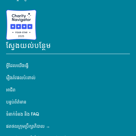
ស្វែងយល់បន្ថែម
អ្វីដែលយើងធ្វើ
រឿងរ៉ាវផលប៉ះពាល់
អាជីព
បន្ទប់ព័ត៌មាន
ទំនាក់ទំនង និង FAQ
ផតថលក្រុមប្រឹក្សាភិបាល