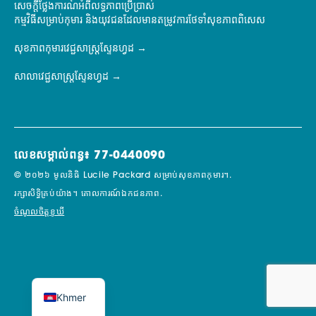
សេចក្តីថ្លែងការណ៍អំពីលទ្ធភាពប្រើប្រាស់
កម្មវិធីសម្រាប់កុមារ និងយុវជនដែលមានតម្រូវការថែទាំសុខភាពពិសេស
សុខភាពកុមារវេជ្ជសាស្ត្រស្ទែនហ្វដ
សាលាវេជ្ជសាស្ត្រស្ទែនហ្វដ
លេខសម្គាល់ពន្ធ៖ 77-0440090
© ២០២៦ មូលនិធិ Lucile Packard សម្រាប់សុខភាពកុមារ។.
រក្សាសិទ្ធិគ្រប់យ៉ាង។
គោលការណ៍ឯកជនភាព.
ចំណូលចិត្តខូឃី
Khmer