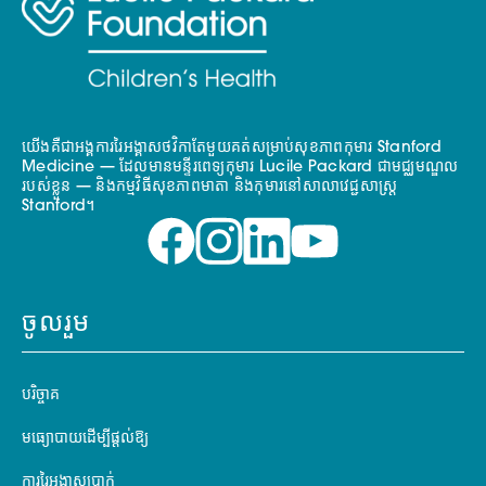
យើងគឺជាអង្គការរៃអង្គាសថវិកាតែមួយគត់សម្រាប់សុខភាពកុមារ Stanford
Medicine — ដែលមានមន្ទីរពេទ្យកុមារ Lucile Packard ជាមជ្ឈមណ្ឌល
របស់ខ្លួន — និងកម្មវិធីសុខភាពមាតា និងកុមារនៅសាលាវេជ្ជសាស្ត្រ
Stanford។
ចូលរួម
បរិច្ចាគ
មធ្យោបាយដើម្បីផ្តល់ឱ្យ
ការរៃអង្គាសប្រាក់