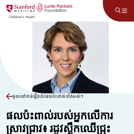
រំលងទៅមាតិកា
ចូលទៅកាន់រឿងរ៉ាវផលប៉ះពាល់ទាំងអស់។
ផលប៉ះពាល់របស់អ្នកលើការ
ស្រាវជ្រាវ៖ រដូវស្លឹកឈើជ្រុះ