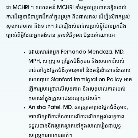
ជា MCHRI ។ សហគមន៍ MCHRI ទាំងមូលត្រូវបានឧទ្ទិសដល់
ការដើរតួនាទីជាអ្នកដឹកនាំក្នុងស្រុក និងជាសកល ដើម្បីលើកកម្ពស់
សុខភាពមាតា និងទារក។ វាជារឿងសំខាន់សម្រាប់ខ្ញុំដែលអ្នកដឹង
ច្បាស់ពីអ្វីដែលអ្នកចង់បាន
មូលនិធិកុមារ
ជំនួយអំណោយ៖
ដោយសារតែអ្នក Fernando Mendoza, MD,
MPH, សាស្ត្រាចារ្យផ្នែកជំងឺកុមារ និងសហការីរបស់
គាត់នៅក្នុងផ្នែកជំងឺកុមារទូទៅ និងមន្ទីរពិសោធន៍គោល
នយោបាយ Stanford Immigration Policy អាច
ធ្វើការស្រាវជ្រាវលើសុខភាព និងសុខុមាលភាពរបស់
កុមារនៅក្នុងគ្រួសារជនអន្តោប្រវេសន៍។
Anisha Patel, MD, សាស្ត្រាចារ្យរងផ្នែកជំងឺកុមារ,
អាចសិក្សាពីការចំណាយលើការលើកកម្ពស់លទ្ធភាព
ទទួលបានទឹកស្អាតស្អាតនៅក្នុងសាលារៀនជាយុទ្ធ
សាស្រ្តការពារការធាត់។