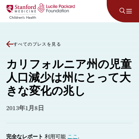
コンテンツにスキップ
すべてのプレスを見る
カリフォルニア州の児童
人口減少は州にとって大
きな変化の兆し
2013年1月8日
完全なレポート
利用可能
ここ
.