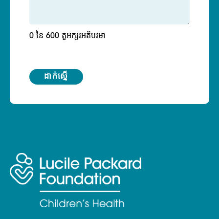
0 នៃ 600 តួអក្សរអតិបរមា