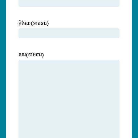
អ៊ីមែល
(ទាមទារ)
សារ
(ទាមទារ)