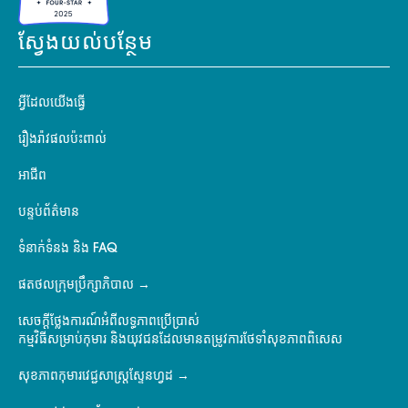
ស្វែងយល់បន្ថែម
អ្វីដែលយើងធ្វើ
រឿងរ៉ាវផលប៉ះពាល់
អាជីព
បន្ទប់ព័ត៌មាន
ទំនាក់ទំនង និង FAQ
ផតថលក្រុមប្រឹក្សាភិបាល
សេចក្តីថ្លែងការណ៍អំពីលទ្ធភាពប្រើប្រាស់
កម្មវិធីសម្រាប់កុមារ និងយុវជនដែលមានតម្រូវការថែទាំសុខភាពពិសេស
សុខភាពកុមារវេជ្ជសាស្ត្រស្ទែនហ្វដ