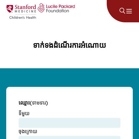
រំលងទៅមាតិកា
ទាក់ទងដំណើរការអំណោយ
ឈ្មោះ
(ទាមទារ)
ទីមួយ
ចុងក្រោយ