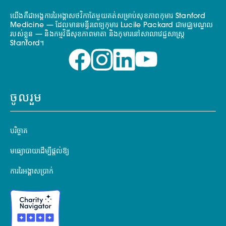
យើងគឺជាអង្គការរៃអង្គាសថវិកាតែមួយគត់សម្រាប់សុខភាពកុមារ Stanford
Medicine — ដែលមានមន្ទីរពេទ្យកុមារ Lucile Packard ជាមជ្ឈមណ្ឌល
របស់ខ្លួន — និងកម្មវិធីសុខភាពមាតា និងកុមារនៅសាលាវេជ្ជសាស្ត្រ
Stanford។
ចូលរួម
បរិច្ចាគ
មធ្យោបាយដើម្បីផ្តល់ឱ្យ
ការរៃអង្គាសប្រាក់