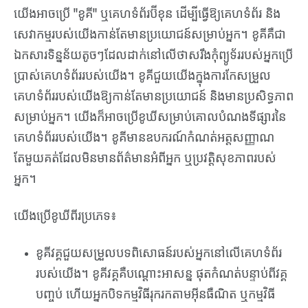
យើងអាចប្រើ "ខូគី" ឬគេហទំព័រប៊ីខុន ដើម្បីធ្វើឱ្យគេហទំព័រ និង
សេវាកម្មរបស់យើងកាន់តែមានប្រយោជន៍សម្រាប់អ្នក។ ខូគីគឺជា
ឯកសារទិន្នន័យតូចៗដែលដាក់នៅលើថាសរឹងកុំព្យូទ័ររបស់អ្នកប្រើ
ប្រាស់គេហទំព័ររបស់យើង។ ខូគីជួយយើងក្នុងការកែសម្រួល
គេហទំព័ររបស់យើងឱ្យកាន់តែមានប្រយោជន៍ និងមានប្រសិទ្ធភាព
សម្រាប់អ្នក។ យើងក៏អាចប្រើខូឃីសម្រាប់គោលបំណងទីផ្សារនៃ
គេហទំព័ររបស់យើង។ ខូគីមានឧបករណ៍កំណត់អត្តសញ្ញាណ
តែមួយគត់ដែលមិនមានព័ត៌មានអំពីអ្នក ឬប្រវត្តិសុខភាពរបស់
អ្នក។
យើងប្រើខូឃីពីរប្រភេទ៖
ខូគីវគ្គជួយសម្រួលបទពិសោធន៍របស់អ្នកនៅលើគេហទំព័រ
របស់យើង។ ខូគីវគ្គគឺបណ្តោះអាសន្ន ផុតកំណត់បន្ទាប់ពីវគ្គ
បញ្ចប់ ហើយអ្នកបិទកម្មវិធីរុករកតាមអ៊ីនធឺណិត ឬកម្មវិធី