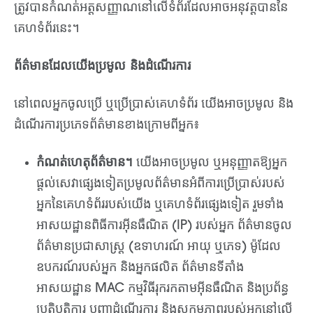
ត្រូវបានកំណត់អត្តសញ្ញាណនៅលើទំព័រដែលអាចអនុវត្តបាននៃ
គេហទំព័រនេះ។
ព័ត៌មានដែលយើងប្រមូល និងដំណើរការ
នៅពេលអ្នកចូលប្រើ ឬប្រើប្រាស់គេហទំព័រ យើងអាចប្រមូល និង
ដំណើរការប្រភេទព័ត៌មានខាងក្រោមពីអ្នក៖
កំណត់ហេតុព័ត៌មាន។
យើងអាចប្រមូល ឬអនុញ្ញាតឱ្យអ្នក
ផ្តល់សេវាផ្សេងទៀតប្រមូលព័ត៌មានអំពីការប្រើប្រាស់របស់
អ្នកនៃគេហទំព័ររបស់យើង ឬគេហទំព័រផ្សេងទៀត រួមទាំង
អាសយដ្ឋានពិធីការអ៊ីនធឺណិត (IP) របស់អ្នក ព័ត៌មានចូល
ព័ត៌មានប្រជាសាស្ត្រ (ឧទាហរណ៍ អាយុ ឬភេទ) ម៉ូដែល
ឧបករណ៍របស់អ្នក និងអ្នកផលិត ព័ត៌មានទីតាំង
អាសយដ្ឋាន MAC កម្មវិធីរុករកតាមអ៊ីនធឺណិត និងប្រព័ន្ធ
ប្រតិបត្តិការ បញ្ហាដំណើរការ និងសកម្មភាពរបស់អ្នកនៅលើ