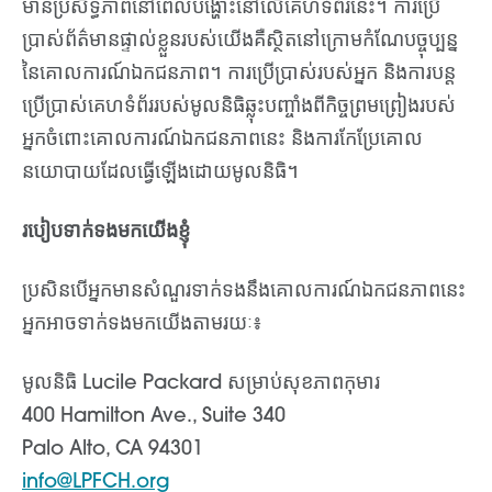
មានប្រសិទ្ធភាពនៅពេលបង្ហោះនៅលើគេហទំព័រនេះ។ ការប្រើ
ប្រាស់ព័ត៌មានផ្ទាល់ខ្លួនរបស់យើងគឺស្ថិតនៅក្រោមកំណែបច្ចុប្បន្ន
នៃគោលការណ៍ឯកជនភាព។ ការប្រើប្រាស់របស់អ្នក និងការបន្ត
ប្រើប្រាស់គេហទំព័ររបស់មូលនិធិឆ្លុះបញ្ចាំងពីកិច្ចព្រមព្រៀងរបស់
អ្នកចំពោះគោលការណ៍ឯកជនភាពនេះ និងការកែប្រែគោល
នយោបាយដែលធ្វើឡើងដោយមូលនិធិ។
របៀបទាក់ទងមកយើងខ្ញុំ
ប្រសិនបើអ្នកមានសំណួរទាក់ទងនឹងគោលការណ៍ឯកជនភាពនេះ
អ្នកអាចទាក់ទងមកយើងតាមរយៈ៖
មូលនិធិ Lucile Packard សម្រាប់សុខភាពកុមារ
400 Hamilton Ave., Suite 340
Palo Alto, CA 94301
info@LPFCH.org