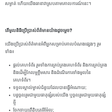
សម្ងាត់ ហើយយើងធានាវាស្របតាមគោលការណ៍នេះ។
តើមូលនិធិប្រើប្រាស់ព័ត៌មានយ៉ាងដូចម្តេច?
យើងប្រើប្រាស់ព័ត៌មានអំពីអ្នកសម្រាប់គោលបំណងផ្សេងៗ រួម
ទាំង៖
ផ្តល់គេហទំព័រ រួមទាំងការគ្រប់គ្រងគេហទំព័រ និងការគ្រប់គ្រង
និងដើម្បីកែលម្អខ្លឹមសារ និងដំណើរការទាំងមូលនៃ
គេហទំព័រ។
ទទួលស្គាល់ម្ចាស់ជំនួយដែលបានធ្វើអំណោយ;
បន្តចូលរួមជាមួយធាតុផ្សំរបស់យើង ឬចូលរួមជាមួយធាតុផ្សំ
ថ្មី
ចែកចាយព្រឹត្តិបត្រអ៊ីម៉ែល;