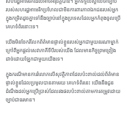
សហរដ្ឋអាមេរិកដែលអាចអនុវត្តបាន។ អ្នកទទួលស្គាល់ថាច្បាប់
របស់សហរដ្ឋអាមេរិកប្រហែលជាមិនការពារភាពឯកជនរបស់អ្នក
ក្នុងកម្រិតដូចគ្នាទៅនឹងច្បាប់នៅក្នុងប្រទេសដែលអ្នកកំពុងចូលប្រើ
គេហទំព័រនោះទេ។
យើងមិនចែករំលែកព័ត៌មានផ្ទាល់ខ្លួនរបស់អ្នកជាមួយនរណាម្នាក់
ក្រៅពីអ្នកផ្តល់សេវាភាគីទីបីរបស់យើង ដែលមានកិច្ចព្រមព្រៀង
ដាច់ដោយឡែកជាមួយយើងទេ។
ក្នុងករណីមានការរំលោភលើសុវត្ថិភាពដែលប៉ះពាល់ដល់ព័ត៌មាន
ផ្ទាល់ខ្លួនដែលប្រមូលបានតាមរយៈគេហទំព័រនេះ យើងនឹងជូន
ដំណឹងដល់អ្នកប្រើប្រាស់ដែលរងផលប៉ះពាល់តាមការតម្រូវដោយ
ច្បាប់ជាធរមាន។