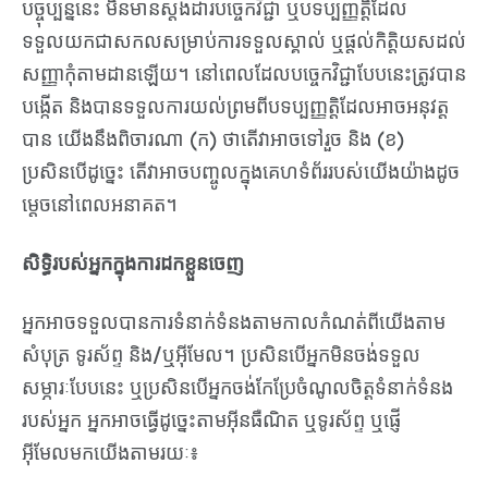
បច្ចុប្បន្ននេះ មិនមានស្តង់ដារបច្ចេកវិជ្ជា ឬបទប្បញ្ញត្តិដែល
ទទួលយកជាសកលសម្រាប់ការទទួលស្គាល់ ឬផ្តល់កិត្តិយសដល់
សញ្ញាកុំតាមដានឡើយ។ នៅពេលដែលបច្ចេកវិជ្ជាបែបនេះត្រូវបាន
បង្កើត និងបានទទួលការយល់ព្រមពីបទប្បញ្ញត្តិដែលអាចអនុវត្ត
បាន យើងនឹងពិចារណា (ក) ថាតើវាអាចទៅរួច និង (ខ)
ប្រសិនបើដូច្នេះ តើវាអាចបញ្ចូលក្នុងគេហទំព័ររបស់យើងយ៉ាងដូច
ម្តេចនៅពេលអនាគត។
សិទ្ធិរបស់អ្នកក្នុងការដកខ្លួនចេញ
អ្នកអាចទទួលបានការទំនាក់ទំនងតាមកាលកំណត់ពីយើងតាម
សំបុត្រ ទូរស័ព្ទ និង/ឬអ៊ីមែល។ ប្រសិនបើអ្នកមិនចង់ទទួល
សម្ភារៈបែបនេះ ឬប្រសិនបើអ្នកចង់កែប្រែចំណូលចិត្តទំនាក់ទំនង
របស់អ្នក អ្នកអាចធ្វើដូច្នេះតាមអ៊ីនធឺណិត ឬទូរស័ព្ទ ឬផ្ញើ
អ៊ីមែលមកយើងតាមរយៈ៖