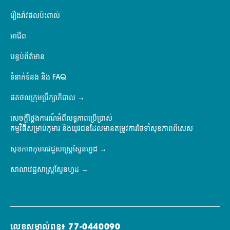
រឿងរ៉ាវផលប៉ះពាល់
អាជីព
បន្ទប់ព័ត៌មាន
ទំនាក់ទំនង និង FAQ
ផតថលក្រុមប្រឹក្សាភិបាល
សេចក្តីថ្លែងការណ៍អំពីលទ្ធភាពប្រើប្រាស់
កម្មវិធីសម្រាប់កុមារ និងយុវជនដែលមានតម្រូវការថែទាំសុខភាពពិសេស
សុខភាពកុមារវេជ្ជសាស្ត្រស្ទែនហ្វដ
សាលាវេជ្ជសាស្ត្រស្ទែនហ្វដ
លេខសម្គាល់ពន្ធ៖ 77-0440090