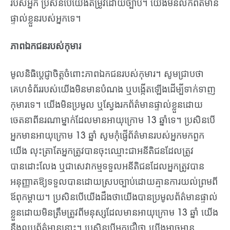
របស់អ្នក ប្រសិនបើយើងតម្រូវដោយច្បាប់។ យើងមិនលក់ព័ត៌មាន
ផ្ទាល់ខ្លួនរបស់អ្នកទេ។
ភាពឯកជនរបស់កុមារ
មូលនិធិប្តេជ្ញាចិត្តចំពោះភាពឯកជនរបស់កុមារ។ សូមជ្រាបថា
គេហទំព័ររបស់យើងមិនមានបំណង ឬបង្កើតឡើងដើម្បីទាក់ទាញ
កុមារទេ។ យើងមិនប្រមូល ឬស្វែងរកព័ត៌មានផ្ទាល់ខ្លួនដោយ
ចេតនាពីនរណាម្នាក់ដែលមានអាយុក្រោម 13 ឆ្នាំទេ។ ប្រសិនបើ
អ្នកមានអាយុក្រោម 13 ឆ្នាំ សូមកុំផ្ញើព័ត៌មានរបស់អ្នកមកពួក
យើង លុះត្រាតែអ្នកត្រូវបានចុះឈ្មោះជាអនីតិជនដែលត្រូវ
បានដោះលែង ឬជាសេវាកម្មទទួលអនីតិជនដែលអ្នកត្រូវបាន
អនុញ្ញាតឱ្យទទួលបានដោយស្របច្បាប់ដោយគ្មានការយល់ព្រមពី
ឪពុកម្តាយ។ ប្រសិនបើយើងដឹងថាយើងបានប្រមូលព័ត៌មានផ្ទាល់
ខ្លួនដោយមិនត្រឹមត្រូវពីមនុស្សដែលមានអាយុក្រោម 13 ឆ្នាំ យើង
នឹងលុបព័ត៌មាននោះ។ ប្រសិនបើអ្នកជឿថា យើងអាចមាន