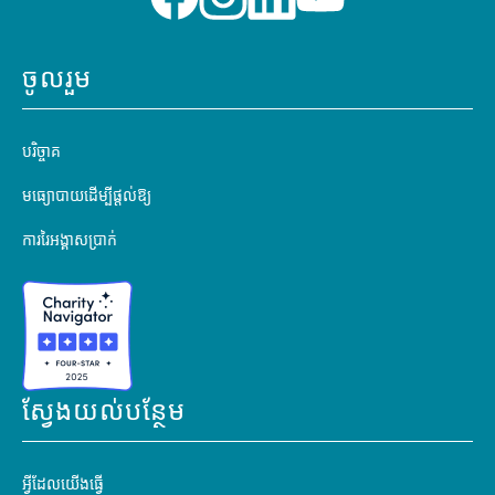
ចូលរួម
បរិច្ចាគ
មធ្យោបាយដើម្បីផ្តល់ឱ្យ
ការរៃអង្គាសប្រាក់
ស្វែងយល់បន្ថែម
អ្វីដែលយើងធ្វើ