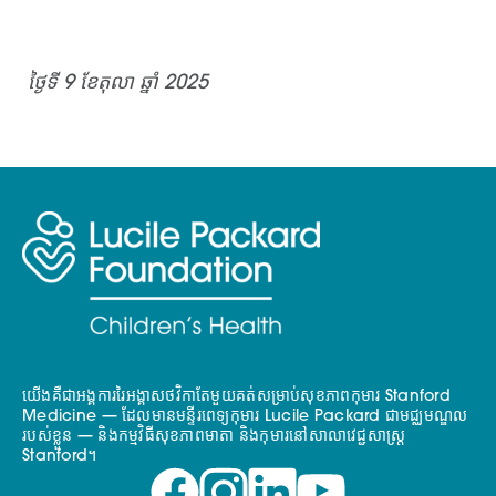
ថ្ងៃទី 9 ខែតុលា ឆ្នាំ 2025
យើងគឺជាអង្គការរៃអង្គាសថវិកាតែមួយគត់សម្រាប់សុខភាពកុមារ Stanford
Medicine — ដែលមានមន្ទីរពេទ្យកុមារ Lucile Packard ជាមជ្ឈមណ្ឌល
របស់ខ្លួន — និងកម្មវិធីសុខភាពមាតា និងកុមារនៅសាលាវេជ្ជសាស្ត្រ
Stanford។