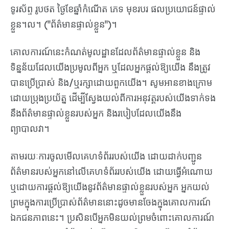
ទូរស័ព្ទ រូបថត ថ្ងៃខែឆ្នាំកំណើត ភេទ មុខរបរ ផលប្រយោជន៍ផ្ទាល់
ខ្លួន។ល។ ("ព័ត៌មានផ្ទាល់ខ្លួន")។
គោលការណ៍នេះកំណត់មូលដ្ឋានដែលព័ត៌មានផ្ទាល់ខ្លួន និង
ទិន្នន័យដែលយើងប្រមូលពីអ្នក ឬដែលអ្នកផ្តល់ឱ្យយើង នឹងត្រូវ
បានប្រើប្រាស់ និង/ឬរក្សាដោយពួកយើង។ សូមអានខាងក្រោម
ដោយប្រុងប្រយ័ត្ន ដើម្បីស្វែងយល់ពីការអនុវត្តរបស់យើងទាក់ទង
នឹងព័ត៌មានផ្ទាល់ខ្លួនរបស់អ្នក និងរបៀបដែលយើងនឹង
ព្យាបាលវា។
តាមរយៈការចូលមើលគេហទំព័ររបស់យើង ដោយដាក់បញ្ជូន
ព័ត៌មានរបស់អ្នកនៅលើគេហទំព័ររបស់យើង ដោយធ្វើអំណោយ
ឬដោយការផ្តល់ឱ្យយើងនូវព័ត៌មានផ្ទាល់ខ្លួនរបស់អ្នក អ្នកយល់
ព្រមក្នុងការប្រើប្រាស់ព័ត៌មាននោះដូចមានចែងក្នុងគោលការណ៍
ឯកជនភាពនេះ។ ប្រសិនបើអ្នកមិនយល់ព្រមចំពោះគោលការណ៍