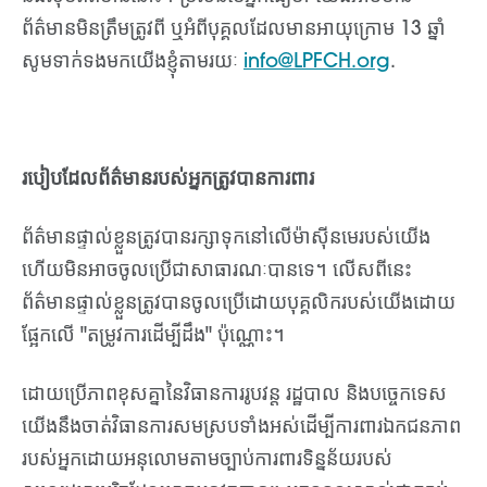
ព័ត៌មានមិនត្រឹមត្រូវពី ឬអំពីបុគ្គលដែលមានអាយុក្រោម 13 ឆ្នាំ
សូមទាក់ទងមកយើងខ្ញុំតាមរយៈ
info@LPFCH.org
.
របៀបដែលព័ត៌មានរបស់អ្នកត្រូវបានការពារ
ព័ត៌មានផ្ទាល់ខ្លួនត្រូវបានរក្សាទុកនៅលើម៉ាស៊ីនមេរបស់យើង
ហើយមិនអាចចូលប្រើជាសាធារណៈបានទេ។ លើសពីនេះ
ព័ត៌មានផ្ទាល់ខ្លួនត្រូវបានចូលប្រើដោយបុគ្គលិករបស់យើងដោយ
ផ្អែកលើ "តម្រូវការដើម្បីដឹង" ប៉ុណ្ណោះ។
ដោយប្រើភាពខុសគ្នានៃវិធានការរូបវន្ត រដ្ឋបាល និងបច្ចេកទេស
យើងនឹងចាត់វិធានការសមស្របទាំងអស់ដើម្បីការពារឯកជនភាព
របស់អ្នកដោយអនុលោមតាមច្បាប់ការពារទិន្នន័យរបស់