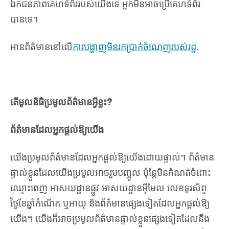
ឯកជនភាពគេហទំព័ររបស់យើងទេ អ្នកមិនអាចប្រើគេហទំព័រ
បានទេ។
អានព័ត៌មាននៅលើ
ការបង្ហាញមិនរកប្រាក់ចំណេញរបស់រដ្ឋ
.
តើមូលនិធិប្រមូលព័ត៌មានអ្វីខ្លះ?
ព័ត៌មានដែលអ្នកផ្តល់ឱ្យយើង
យើងប្រមូលព័ត៌មានដែលអ្នកផ្តល់ឱ្យយើងដោយផ្ទាល់។
ព័ត៌មាន
ផ្ទាល់ខ្លួនដែលយើងប្រមូលអាចរួមបញ្ចូល ប៉ុន្តែមិនកំណត់ចំពោះ
ឈ្មោះពេញ អាសយដ្ឋានផ្លូវ អាសយដ្ឋានអ៊ីមែល លេខទូរស័ព្ទ
ថ្ងៃខែឆ្នាំកំណើត ឬអាយុ និងព័ត៌មានផ្សេងទៀតដែលអ្នកផ្តល់ឱ្យ
យើង។
យើងក៏អាចប្រមូលព័ត៌មានផ្ទាល់ខ្លួនផ្សេងទៀតដែលនឹង