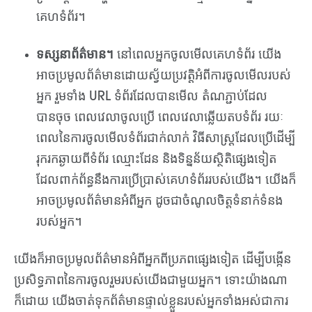
គេហទំព័រ។
ទស្សនាព័ត៌មាន។
នៅពេលអ្នកចូលមើលគេហទំព័រ យើង
អាចប្រមូលព័ត៌មានដោយស្វ័យប្រវត្តិអំពីការចូលមើលរបស់
អ្នក រួមទាំង URL ទំព័រដែលបានមើល តំណភ្ជាប់ដែល
បានចុច ពេលវេលាចូលប្រើ ពេលវេលាឆ្លើយតបទំព័រ រយៈ
ពេលនៃការចូលមើលទំព័រជាក់លាក់ វិធីសាស្ត្រដែលប្រើដើម្បី
រុករកឆ្ងាយពីទំព័រ ឈ្មោះដែន និងទិន្នន័យស្ថិតិផ្សេងទៀត
ដែលពាក់ព័ន្ធនឹងការប្រើប្រាស់គេហទំព័ររបស់យើង។ យើងក៏
អាចប្រមូលព័ត៌មានអំពីអ្នក ដូចជាចំណូលចិត្តទំនាក់ទំនង
របស់អ្នក។
យើងក៏អាចប្រមូលព័ត៌មានអំពីអ្នកពីប្រភពផ្សេងទៀត ដើម្បីបង្កើន
ប្រសិទ្ធភាពនៃការចូលរួមរបស់យើងជាមួយអ្នក។ ទោះយ៉ាងណា
ក៏ដោយ យើងចាត់ទុកព័ត៌មានផ្ទាល់ខ្លួនរបស់អ្នកទាំងអស់ជាការ