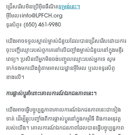
ជ្រើសរើស​មិន​ប្រើ​អ៊ីនធឺណិត
ទម្រង់នេះ។
អ៊ីមែល៖
info@LPFCH.org
ទូរស័ព្ទ៖ (650) 461-9980
យើងអាចទទួលស្គាល់ម្ចាស់ជំនួយដែលបានជ្រើសរើសដោយការ
ចុះបញ្ជីឈ្មោះរបស់ពួកគេនៅលើជញ្ជាំងម្ចាស់ជំនួយនៅក្នុងមន្ទីរ
ពេទ្យ។ ប្រសិនបើអ្នកមិនចង់បញ្ចូលឈ្មោះរបស់អ្នកទេ សូម
ទាក់ទងមកយើងខ្ញុំតាមអាសយដ្ឋានអ៊ីមែល ឬលេខទូរស័ព្ទ
ខាងលើ។
ការផ្លាស់ប្តូរចំពោះគោលការណ៍ឯកជនភាពនេះ។
យើងអាចធ្វើបច្ចុប្បន្នភាពគោលការណ៍ឯកជនភាពនេះជាទៀង
ទាត់ ដើម្បីឆ្លុះបញ្ចាំងពីការផ្លាស់ប្តូរនៅក្នុងកម្មវិធី និងការអនុវត្ត
របស់យើង។ គោលការណ៍ឯកជនភាពដែលបានធ្វើបច្ចុប្បន្នភាព