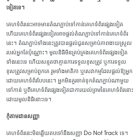
ទៀតទេ។
គេហទំព័រនេះអាចមានតំណភ្ជាប់ទៅកាន់គេហទំព័រផ្សេងទៀត
ហើយគេហទំព័រផ្សេងទៀតអាចផ្តល់តំណភ្ជាប់ទៅកាន់គេហទំព័រ
នេះ។ តំណភ្ជាប់ទាំងនេះត្រូវបានផ្តល់ជូនសម្រាប់ភាពងាយស្រួល
របស់អ្នកតែប៉ុណ្ណោះ។ មូលនិធិមិនគ្រប់គ្រងគេហទំព័រផ្សេងទៀត
ទាំងនេះទេ ហើយសន្មតថាគ្មានការទទួលខុសត្រូវ ឬការទទួល
ខុសត្រូវសម្រាប់ពួកគេ រួមទាំងមាតិកា ឬសេវាកម្មដែលផ្តល់ឱ្យអ្នក
ដោយគេហទំព័របែបនេះ។ អ្នកមិនគួរចាត់ទុកតំណភ្ជាប់ណាមួយ
ទៅកាន់ ឬពីគេហទំព័រផ្សេងទៀតជាការយល់ព្រមនៃគេហទំព័រនោះ
ដោយមូលនិធិនោះទេ។
កុំតាមដានសញ្ញា
គេហទំព័រនេះមិនឆ្លើយតបទៅនឹងសញ្ញា Do Not Track ទេ។