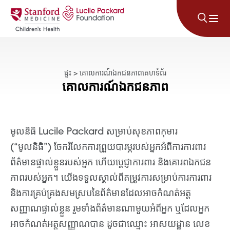
រំលងទៅមាតិកា
ផ្ទះ
>
គោលការណ៍ឯកជនភាពគេហទំព័រ
គោលការណ៍ឯកជនភាព
មូលនិធិ Lucile Packard សម្រាប់សុខភាពកុមារ
(“មូលនិធិ”) ចែករំលែកការព្រួយបារម្ភរបស់អ្នកអំពីការការពារ
ព័ត៌មានផ្ទាល់ខ្លួនរបស់អ្នក ហើយប្តេជ្ញាការពារ និងគោរពឯកជន
ភាពរបស់អ្នក។ យើងទទួលស្គាល់ពីតម្រូវការសម្រាប់ការការពារ
និងការគ្រប់គ្រងសមស្របនៃព័ត៌មានដែលអាចកំណត់អត្ត
សញ្ញាណផ្ទាល់ខ្លួន រួមទាំងព័ត៌មានណាមួយអំពីអ្នក ឬដែលអ្នក
អាចកំណត់អត្តសញ្ញាណបាន ដូចជាឈ្មោះ អាសយដ្ឋាន លេខ