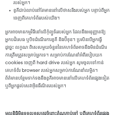
របស់អ្នក។
ខូគីជាប់លាប់នៅតែមាននៅលើថាសរឹងរបស់អ្នក បន្ទាប់ពីអ្នក
ចេញពីគេហទំព័ររបស់យើង។
អ្នកអាចមានកម្មវិធីនៅលើកុំព្យូទ័ររបស់អ្នក ដែលនឹងអនុញ្ញាតឱ្យ
អ្នកបដិសេធ ឬបិទដំណើរការខូគី និងប៊ីខុន។ ប្រសិនបើអ្នកធ្វើ
ដូច្នេះ លក្ខណៈពិសេសមួយចំនួននៃគេហទំព័រអាចនឹងមិនដំណើរ
ការត្រឹមត្រូវសម្រាប់អ្នកទេ។ សម្រាប់ការណែនាំអំពីរបៀបយក
cookies ចេញពី hard drive របស់អ្នក សូមចូលទៅកាន់
គេហទំព័រ browser របស់អ្នកសម្រាប់ការណែនាំលម្អិត។
ព័ត៌មានបន្ថែមទាក់ទងនឹងខូគីអាចមាននៅលើគេហទំព័រផ្សេងទៀត
ឬពីអ្នកផ្តល់សេវាអ៊ីនធឺណិតរបស់អ្នក។
មូលនិធិមិនទទួលខុសត្រូវចំពោះតំណភ្ជាប់ទៅ ឬពីគេហទំព័រផ្សេង