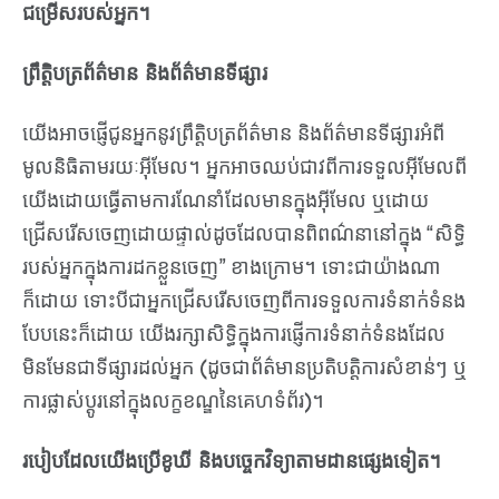
ជម្រើសរបស់អ្នក។
ព្រឹត្តិបត្រព័ត៌មាន និងព័ត៌មានទីផ្សារ
យើងអាចផ្ញើជូនអ្នកនូវព្រឹត្តិបត្រព័ត៌មាន និងព័ត៌មានទីផ្សារអំពី
មូលនិធិតាមរយៈអ៊ីមែល។ អ្នកអាចឈប់ជាវពីការទទួលអ៊ីមែលពី
យើងដោយធ្វើតាមការណែនាំដែលមានក្នុងអ៊ីមែល ឬដោយ
ជ្រើសរើសចេញដោយផ្ទាល់ដូចដែលបានពិពណ៌នានៅក្នុង “សិទ្ធិ
របស់អ្នកក្នុងការដកខ្លួនចេញ” ខាងក្រោម។ ទោះជាយ៉ាងណា
ក៏ដោយ ទោះបីជាអ្នកជ្រើសរើសចេញពីការទទួលការទំនាក់ទំនង
បែបនេះក៏ដោយ យើងរក្សាសិទ្ធិក្នុងការផ្ញើការទំនាក់ទំនងដែល
មិនមែនជាទីផ្សារដល់អ្នក (ដូចជាព័ត៌មានប្រតិបត្តិការសំខាន់ៗ ឬ
ការផ្លាស់ប្តូរនៅក្នុងលក្ខខណ្ឌនៃគេហទំព័រ)។
របៀបដែលយើងប្រើខូឃី និងបច្ចេកវិទ្យាតាមដានផ្សេងទៀត។