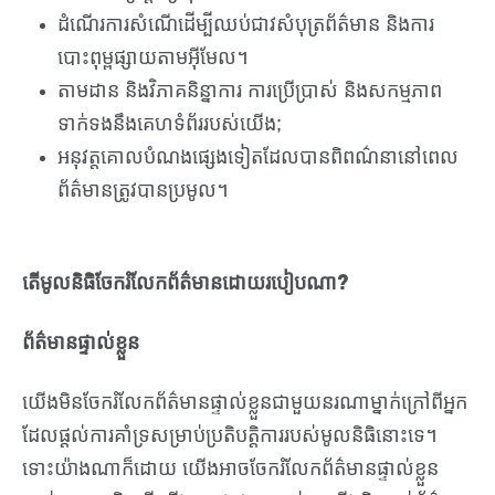
ដំណើរការសំណើដើម្បីឈប់ជាវសំបុត្រព័ត៌មាន និងការ
បោះពុម្ពផ្សាយតាមអ៊ីមែល។
តាមដាន និងវិភាគនិន្នាការ ការប្រើប្រាស់ និងសកម្មភាព
ទាក់ទងនឹងគេហទំព័ររបស់យើង;
អនុវត្តគោលបំណងផ្សេងទៀតដែលបានពិពណ៌នានៅពេល
ព័ត៌មានត្រូវបានប្រមូល។
តើមូលនិធិចែករំលែកព័ត៌មានដោយរបៀបណា?
ព័ត៌មានផ្ទាល់ខ្លួន
យើងមិនចែករំលែកព័ត៌មានផ្ទាល់ខ្លួនជាមួយនរណាម្នាក់ក្រៅពីអ្នក
ដែលផ្តល់ការគាំទ្រសម្រាប់ប្រតិបត្តិការរបស់មូលនិធិនោះទេ។
ទោះយ៉ាងណាក៏ដោយ យើងអាចចែករំលែកព័ត៌មានផ្ទាល់ខ្លួន