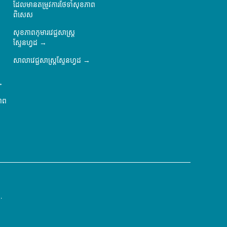
ដែលមានតម្រូវការថែទាំសុខភាព
ពិសេស
សុខភាពកុមារវេជ្ជសាស្ត្រ
ស្ទែនហ្វដ
សាលាវេជ្ជសាស្ត្រស្ទែនហ្វដ
ភាព
.