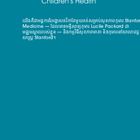
យើងគឺជាអង្គការរៃអង្គាសថវិកាតែមួយគត់សម្រាប់សុខភាពកុមារ Stanfo
Medicine — ដែលមានមន្ទីរពេទ្យកុមារ Lucile Packard ជា
មជ្ឈមណ្ឌលរបស់ខ្លួន — និងកម្មវិធីសុខភាពមាតា និងកុមារនៅសាលាវេជ្ជ
សាស្ត្រ Stanford។