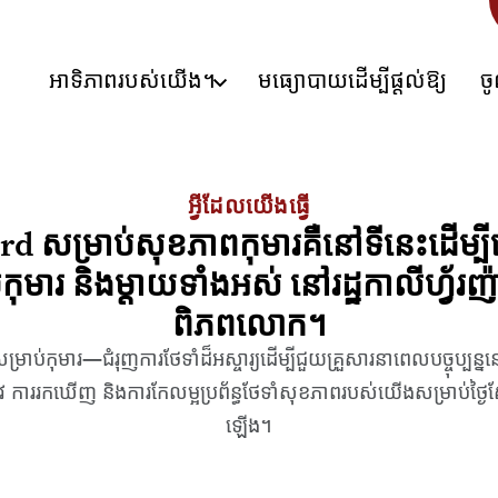
អាទិភាពរបស់យើង។
មធ្យោបាយដើម្បីផ្តល់ឱ្យ
ច
អ្វីដែលយើងធ្វើ
 សម្រាប់សុខភាពកុមារគឺនៅទីនេះដើម្បីបើក
់កុមារ និងម្តាយទាំងអស់ នៅរដ្ឋកាលីហ្វ័រញ
ពិភពលោក។
ាប់កុមារ—ជំរុញការថែទាំដ៏អស្ចារ្យដើម្បីជួយគ្រួសារនាពេលបច្ចុប្
រាវ ការរកឃើញ និងការកែលម្អប្រព័ន្ធថែទាំសុខភាពរបស់យើងសម្រាប់ថ្ងៃស
ឡើង។