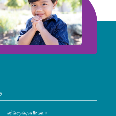
ម
កម្មវិធីសម្រាប់កុមារ និងយុវជន