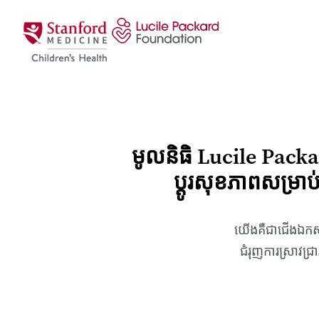
រំលងទៅមាតិកា
មូលនិធិ Lucile Packard
ប្តូរសុខភាពសម្រាប
យើងគឺជាជើងឯកសម្រ
ជំរុញការស្រាវជ្