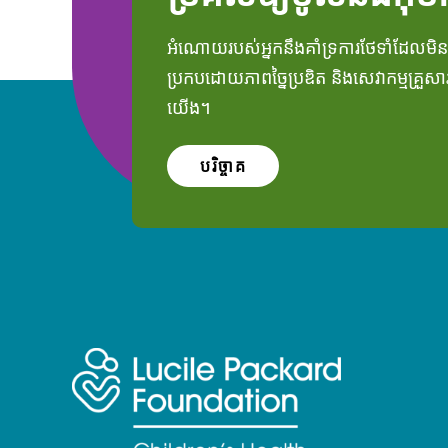
អំណោយរបស់អ្នកនឹងគាំទ្រការថែទាំដែលមិ
ប្រកបដោយភាពច្នៃប្រឌិត និងសេវាកម្មគ្រួស
យើង។
បរិច្ចាគ