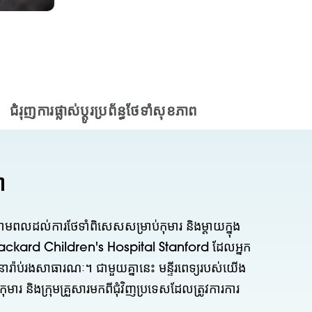
ជំរុញការផ្លាស់ប្តូរប្រព័ន្ធថែទាំសុខភាព
ា
មពលដល់ការថែទាំពិសេសសម្រាប់កុមារ និងម្តាយក្នុង
e Packard Children's Hospital Stanford ដែលអ្នក
ារ៉ាប់រងសាធារណៈ។ ជាមួយគ្នានេះ មន្ទីរពេទ្យរបស់យើង
កុមារ និងក្រុមគ្រួសារមកពីជុំវិញប្រទេសដែលត្រូវការការ