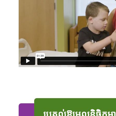
ប្រគល់ឱ្យមូលនិធិកុមា