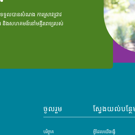
នទទួលបានសំណង ការស្រាវជ្រាវ
ារ និងសហគមន៍នៅមន្ទីរពេទ្យរបស់
ចូលរួម
ស្វែងយល់បន្ថែ
បរិច្ចាគ
អ្វីដែលយើងធ្វើ