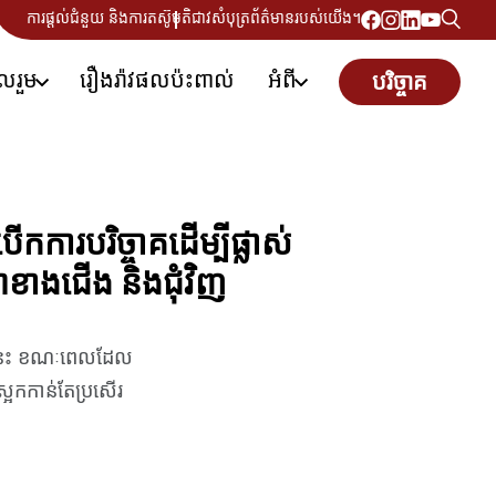
ការផ្តល់ជំនួយ និងការតស៊ូមតិ
ជាវសំបុត្រព័ត៌មានរបស់យើង។
ូលរួម
រឿងរ៉ាវផលប៉ះពាល់
អំពី
បរិច្ចាគ
ការបរិច្ចាគដើម្បីផ្លាស់
៉ាខាងជើង និងជុំវិញ
បន្ននេះ ខណៈពេលដែល
្អែកកាន់តែប្រសើរ