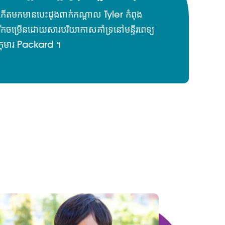
កើតមកមានបេះដូងពាក់កណ្តាល Tyler កំពុង
រីកចម្រើនដោយសារបរិយាកាសគាំទ្រនៅមន្ទីរពេទ្យ
កុមារ Packard ។