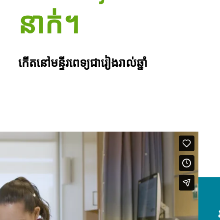
នាក់។
កើតនៅមន្ទីរពេទ្យជារៀងរាល់ឆ្នាំ