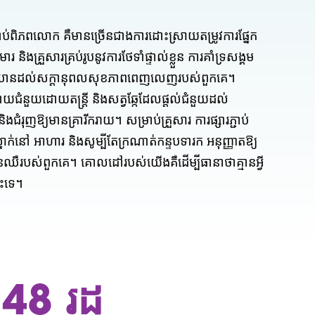
ំដាប់ពិភពលោក គឺមានច្រើនជាងការដោះស្រាយតម្រូវការផ្នែក
ុមារ និងគ្រួសារគ្រប់រូបនូវការថែទាំផ្ទាល់ខ្លួន ការគាំទ្រសង្គម
ើម្បីឈានដល់សក្តានុពលសុខភាពពេញលេញរបស់ពួកគេ។
យជំនួយដោយតន្ត្រី និងសត្វឆ្កែដែលផ្តល់ជំនួយដល់
ំរុញឱ្យមានគ្រារីករាយ។ សម្រាប់គ្រួសារ ការផ្សារភ្ជាប់
ក់នៅ អាហារ និងសូម្បីតែក្រណាត់កន្ទបទារក អនុញ្ញាតឱ្យ
កូនឈឺរបស់ពួកគេ។
គោលដៅរបស់យើងគឺដើម្បីធានាថាគ្មានអ្វី
ោះទេ។
48 រដ្ឋ