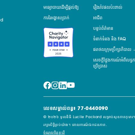
មធ្យោបាយដើម្បីផ្តល់ឱ្យ
រឿងរ៉ាវផលប៉ះពាល់
ការរៃអង្គាសប្រាក់
អាជីព
rd
បន្ទប់ព័ត៌មាន
ទំនាក់ទំនង និង FAQ
ផតថលក្រុមប្រឹក្សាភិបាល
សេចក្តីថ្លែងការណ៍អំពីលទ្ធ
ប្រើប្រាស់
លេខសម្គាល់ពន្ធ៖ 77-0440090
© ២០២៦ មូលនិធិ Lucile Packard សម្រាប់សុខភាពកុមារ។
រក្សាសិទ្ធិគ្រប់យ៉ាង។
គោលការណ៍ឯកជនភាព.
ចំណូលចិត្តខូឃី