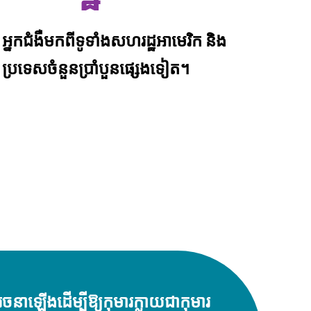
អ្នកជំងឺមកពីទូទាំងសហរដ្ឋអាមេរិក និង
ប្រទេសចំនួនប្រាំបួនផ្សេងទៀត។
រចនាឡើងដើម្បីឱ្យកុមារក្លាយជាកុមារ