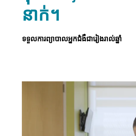
នាក់។
ទទួលការព្យាបាលអ្នកជំងឺជារៀងរាល់ឆ្នាំ