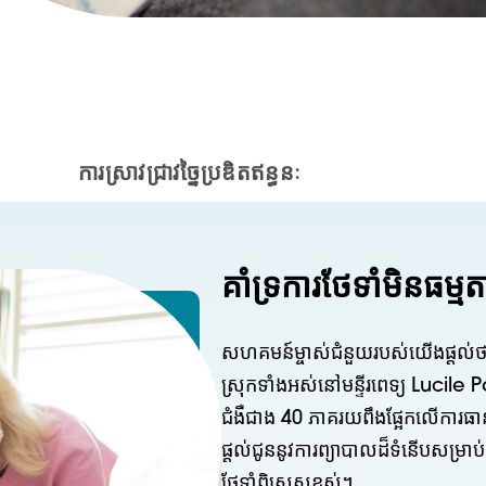
ការស្រាវជ្រាវច្នៃប្រឌិតឥន្ធនៈ
គាំទ្រការថែទាំមិនធម្មត
សហគមន៍ម្ចាស់ជំនួយរបស់យើងផ្តល់ថា
ស្រុកទាំងអស់នៅមន្ទីរពេទ្យ Lucil
ជំងឺជាង 40 ភាគរយពឹងផ្អែកលើការធាន
ផ្តល់ជូននូវការព្យាបាលដ៏ទំនើបសម្រាប់
ថែទាំពិសេសខ្ពស់។