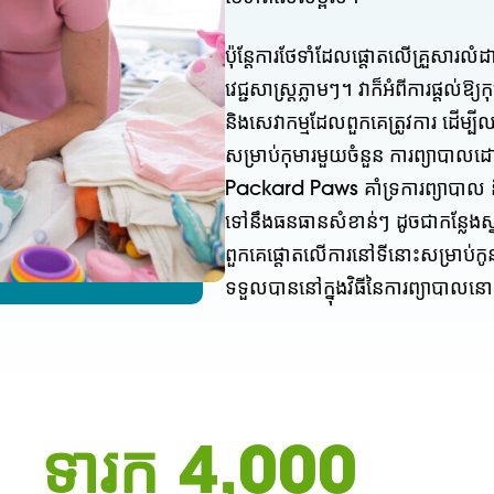
ប៉ុន្តែការថែទាំដែលផ្តោតលើគ្រួសារល
វេជ្ជសាស្ត្រភ្លាមៗ។ វាក៏អំពីការផ្តល់ឱ្យក
និងសេវាកម្មដែលពួកគេត្រូវការ ដ
សម្រាប់កុមារមួយចំនួន ការព្យាបាលដោ
Packard Paws គាំទ្រការព្យាបាល និងជ
ទៅនឹងធនធានសំខាន់ៗ ដូចជាកន្លែងស្នា
ពួកគេផ្តោតលើការនៅទីនោះសម្រាប់
ទទួលបាននៅក្នុងវិធីនៃការព្យាបាលន
ទារក 4,000