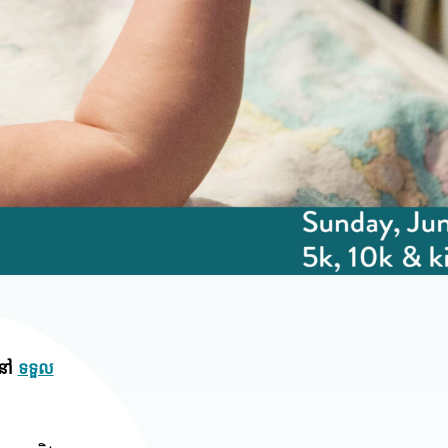
់នៅ
ទទួល