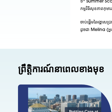
ទី
៦
Summer Scamper
កម្មវិធីសុខភាពកុម
ចាប់ផ្តើមរៃអង្គាសប
ដូចជា Melina (អ្
ព្រឹត្តិការណ៍នាពេលខាងមុខ