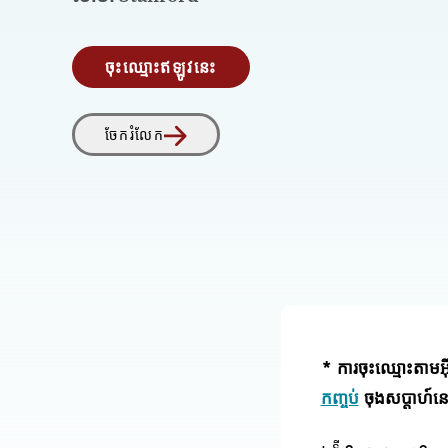
ចុះឈ្មោះឥឡូវនេះ
ចែករំលែក
* ការចុះឈ្មោះតាមអ
កញ្ចប់
ចុងសប្តាហ៍នេ