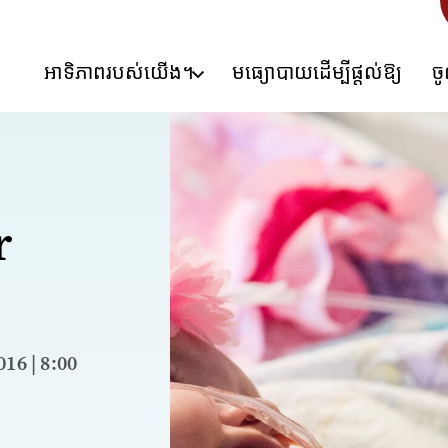
អាទិភាពរបស់យើង។
មធ្យោបាយដើម្បីផ្តល់ឱ្យ
ច
r
ំ2016 | 8:00