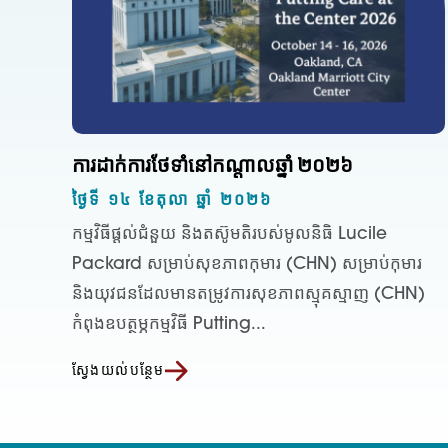
ការដាក់ការថែទាំនៅកណ្តាលឆ្នាំ ២០២៦
ថ្ងៃទី ១៤ ខែតុលា ឆ្នាំ ២០២៦
កម្មវិធីផ្តល់ជំនួយ និងតស៊ូមតិរបស់មូលនិធិ Lucile
Packard សម្រាប់សុខភាពកុមារ (CHN) សម្រាប់កុមារ
និងយុវជនដែលមានតម្រូវការសុខភាពស្មុគស្មាញ (CHN)
កំពុងឧបត្ថម្ភកម្មវិធី Putting...
ស្វែងយល់បន្ថែម