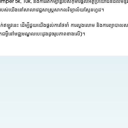
 5k, 10k, និងការរត់កម្សាន្តរបស់កុមារផ្តល់អត្ថប្រយោជន៍ដល់មន្ទីរ
ាររបស់យើងនៅសាលាវេជ្ជសាស្ត្រសាកលវិទ្យាល័យស្ទែនហ្វដ។
្រាក់ឥឡូវនេះ ដើម្បីជួយយើងផ្តល់ការថែទាំ ការលួងលោម និងការព្យាបាលសម
នកជម្ងឺនៅមជ្ឈមណ្ឌលបេះដូងដូចរូបភាពខាងលើ)។