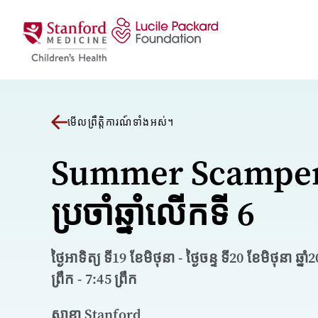
រំលងទៅមាតិកា
មើលព្រឹត្តិការណ៍ទាំងអស់។
Summer Scampe
ប្រចាំឆ្នាំលើកទី 6
ថ្ងៃអាទិត្យ ទី19 ខែមិថុនា - ថ្ងៃចន្ទ ទី20 ខែមិថុនា ឆ្នា
ព្រឹក - 7:45 ព្រឹក
សាខា Stanford