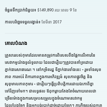
ចំនួនទឹកប្រាក់ជំនួយ៖
$149,890 រយៈពេល 9 ខែ
កាលបរិច្ឆេទទទួលរង្វាន់៖
ខែមីនា 2017
គោលបំណង
គ្រួសាររបស់កុមារដែលមានតម្រូវការពិសេសពឹងផ្អែកលើអារេនៃ
សេវាកម្មយ៉ាងទូលំទូលាយ ដែលជារឿយៗត្រូវបានគាំទ្រដោយ
ភ្នាក់ងារសាធារណៈ។ នៅកម្រិតរដ្ឋ ទីភ្នាក់ងារទាំងនេះ - រួមទាំងសុខ
ភាព ការអប់រំ ពិការភាពក្នុងការអភិវឌ្ឍន៍ សុខភាពផ្លូវចិត្ត និង
សុខុមាលភាពកុមារ - ជារឿយៗធ្វើប្រតិបត្តិការដោយឯកោពីគ្នា
ទៅវិញទៅមក។ ជាលទ្ធផល ឪពុកម្តាយតែងតែចំណាយពេលជា
ច្រើនម៉ោងក្នុងការសម្របសម្រួលក្នុងចំណោមសេវាកម្ម
ដែលបែងចែក និងអ្នកបង់ប្រាក់ដាច់ដោយឡែក។ ភារកិច្ចរបស់ពួកគេ