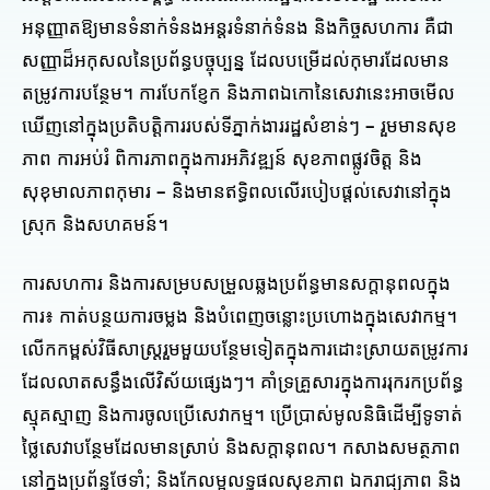
អនុញ្ញាតឱ្យមានទំនាក់ទំនងអន្តរទំនាក់ទំនង និងកិច្ចសហការ គឺជា
សញ្ញាដ៏អកុសលនៃប្រព័ន្ធបច្ចុប្បន្ន ដែលបម្រើដល់កុមារដែលមាន
តម្រូវការបន្ថែម។ ការបែកខ្ញែក និងភាពឯកោនៃសេវានេះអាចមើល
ឃើញនៅក្នុងប្រតិបត្តិការរបស់ទីភ្នាក់ងាររដ្ឋសំខាន់ៗ – រួមមានសុខ
ភាព ការអប់រំ ពិការភាពក្នុងការអភិវឌ្ឍន៍ សុខភាពផ្លូវចិត្ត និង
សុខុមាលភាពកុមារ – និងមានឥទ្ធិពលលើរបៀបផ្តល់សេវានៅក្នុង
ស្រុក និងសហគមន៍។
ការសហការ និងការសម្របសម្រួលឆ្លងប្រព័ន្ធមានសក្តានុពលក្នុង
ការ៖ កាត់បន្ថយការចម្លង និងបំពេញចន្លោះប្រហោងក្នុងសេវាកម្ម។
លើកកម្ពស់វិធីសាស្រ្តរួមមួយបន្ថែមទៀតក្នុងការដោះស្រាយតម្រូវការ
ដែលលាតសន្ធឹងលើវិស័យផ្សេងៗ។ គាំទ្រគ្រួសារក្នុងការរុករកប្រព័ន្ធ
ស្មុគស្មាញ និងការចូលប្រើសេវាកម្ម។ ប្រើប្រាស់មូលនិធិដើម្បីទូទាត់
ថ្លៃសេវាបន្ថែមដែលមានស្រាប់ និងសក្តានុពល។ កសាងសមត្ថភាព
នៅក្នុងប្រព័ន្ធថែទាំ; និងកែលម្អលទ្ធផលសុខភាព ឯករាជ្យភាព និង