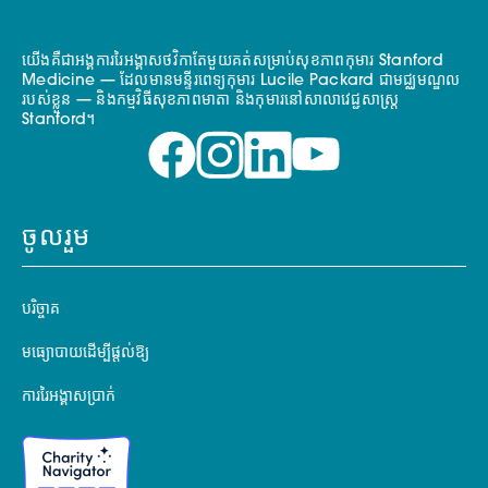
យើងគឺជាអង្គការរៃអង្គាសថវិកាតែមួយគត់សម្រាប់សុខភាពកុមារ Stanford
Medicine — ដែលមានមន្ទីរពេទ្យកុមារ Lucile Packard ជាមជ្ឈមណ្ឌល
របស់ខ្លួន — និងកម្មវិធីសុខភាពមាតា និងកុមារនៅសាលាវេជ្ជសាស្ត្រ
Stanford។
ចូលរួម
បរិច្ចាគ
មធ្យោបាយដើម្បីផ្តល់ឱ្យ
ការរៃអង្គាសប្រាក់