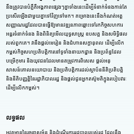
នឹងត្រូវបានបំភ្លឺគឺអង្គភាពផ្សេងៗគ្នាទាំងនេះដើម្បីទំនាក់ទំនងកាន់តែ
ប្រសើរឡើងជាមួយគ្នាទៅវិញទៅមក។ គម្រោងនេះនឹងកំណត់អត្ត
សញ្ញាណរដ្ឋដែលបានធ្វើឱ្យមានវឌ្ឍនភាពឆ្ពោះទៅរកកិច្ចសហការ
អន្តរទំនាក់ទំនង និងពិនិត្យមើលយុទ្ធសាស្ត្រ ឧបសគ្គ និងសមិទ្ធិផល
របស់ពួកគេ។ វានឹងផ្តល់មេរៀន និងជំហានសក្តានុពល ដើម្បីលើក
កម្ពស់កិច្ចសហប្រតិបត្តិការនៅទូទាំងនាយកដ្ឋាន និងប្រព័ន្ធដែល
បម្រើកុមារ និងយុវជនដែលមានតម្រូវការពិសេស ផ្តល់អនុ
សាសន៍គោលនយោបាយ និងប្រតិបត្តិការដល់ស្ថាប័ននីតិប្រតិបត្តិ
និងនីតិបញ្ញត្តិនៃរដ្ឋាភិបាលរដ្ឋ និងផ្តល់ជូនអ្នកតស៊ូមតិក្នុងរបៀបវារៈ
ដើម្បីលើកកម្ពស់។
លទ្ធផល
អវត្ដមាននៃរចនាសម្ព័ន្ធ និងដំណើរការរដ្ឋបាលរបស់រដ្ឋ ដែលនឹង