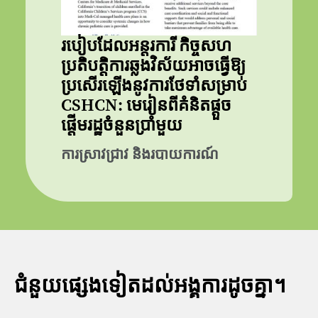
របៀបដែលអន្តរការី កិច្ចសហ
ប្រតិបត្តិការឆ្លងវិស័យអាចធ្វើឱ្យ
ប្រសើរឡើងនូវការថែទាំសម្រាប់
CSHCN: មេរៀនពីគំនិតផ្តួច
ផ្តើមរដ្ឋចំនួនប្រាំមួយ
ការស្រាវជ្រាវ និងរបាយការណ៍
ជំនួយផ្សេងទៀតដល់អង្គការដូចគ្នា។