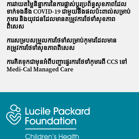
ការវាយតម្លៃនិន្នាការនៃការផ្លាស់ប្តូរប្រព័ន្ធសុខភាពដែល
ទាក់ទងនឹង COVID-19 ជាមួយនឹងផលប៉ះពាល់សម្រាប់
កុមារ និងយុវជនដែលមានតម្រូវការថែទាំសុខភាព
ពិសេស
ការសម្របសម្រួលការថែទាំសម្រាប់កុមារដែលមាន
តម្រូវការថែទាំសុខភាពពិសេស
ការគិតទុកជាមុនអំពីបញ្ហាផ្ទេរការថែទាំកុមារពី CCS ទៅ
Medi-Cal Managed Care