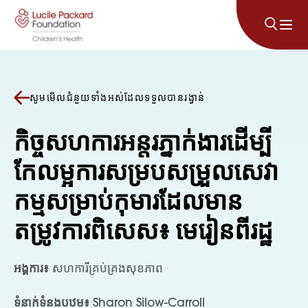
រំលងទៅមាតិកា
សូមមើលជំនួយទាំងអស់ដែលទទួលបានរង្វាន់
កិច្ចសហការអន្តរភ្នាក់ងារដើម្បី
កែលម្អការសម្របសម្រួលសេវា
កម្មសម្រាប់កុមារដែលមាន
តម្រូវការពិសេស៖ មេរៀនពីរដ្ឋ
អង្គការ៖
សហការីគ្រប់គ្រងសុខភាព
ទំនាក់ទំនងបឋម៖
Sharon Silow-Carroll