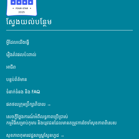
ស្វែងយល់បន្ថែម
អ្វីដែលយើងធ្វើ
រឿងរ៉ាវផលប៉ះពាល់
អាជីព
បន្ទប់ព័ត៌មាន
ទំនាក់ទំនង និង FAQ
ផតថលក្រុមប្រឹក្សាភិបាល
សេចក្តីថ្លែងការណ៍អំពីលទ្ធភាពប្រើប្រាស់
កម្មវិធីសម្រាប់កុមារ និងយុវជនដែលមានតម្រូវការថែទាំសុខភាពពិសេស
សុខភាពកុមារវេជ្ជសាស្ត្រស្ទែនហ្វដ