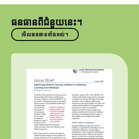
ធនធានពីជំនួយនេះ។
មើលធនធានទាំងអស់។