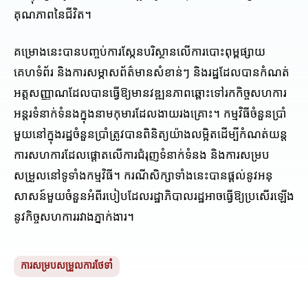
គុណភាពនៃជីវិត។
គម្រោងនេះបានបញ្ចប់ការស្កែនបរិស្ថានលើការបោះពុម្ពផ្សាយ
គេហទំព័រ និងការសម្ភាសព័ត៌មានសំខាន់ៗ និងរដ្ឋដែលបានកំណត់
អត្តសញ្ញាណដែលបានធ្វើឱ្យមានវឌ្ឍនភាពឆ្ពោះទៅរកកិច្ចសហការ
អន្តរទំនាក់ទំនងក្នុងនាមកុមារដែលងាយរងគ្រោះ។ កម្មវិធីចំនួនប្រាំ
មួយនៅក្នុងរដ្ឋចំនួនប្រាំត្រូវបានពិនិត្យយ៉ាងលម្អិតដើម្បីកំណត់យន្ត
ការសហការដែលផ្តោតលើការជំរុញទំនាក់ទំនង និងការសម្រប
សម្រួលនៅទូទាំងកម្មវិធី។ ករណីសិក្សាទាំងនេះបានផ្ដល់នូវអនុ
សាសន៍មួយចំនួនអំពីរបៀបដែលរដ្ឋាភិបាលរដ្ឋអាចធ្វើឱ្យប្រសើរឡើង
នូវកិច្ចសហការរវាងភ្នាក់ងារ។
ការសម្របសម្រួលការថែទាំ