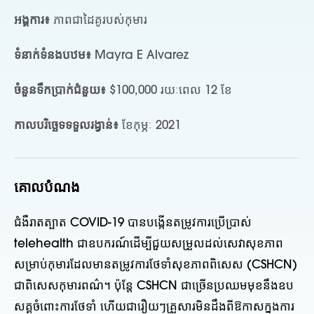
អង្គការ៖
ភាពជាដៃគូរបស់កុមារ
ទំនាក់ទំនងបឋម៖
Mayra E Alvarez
ចំនួនទឹកប្រាក់ជំនួយ៖
$100,000 រយៈពេល 12 ខែ
កាលបរិច្ឆេទទទួលរង្វាន់៖
ខែកុម្ភៈ 2021
គោលបំណង
ជំងឺរាតត្បាត COVID-19 បានបង្កើនតម្រូវការប្រើប្រាស់
telehealth ជាឧបករណ៍ដើម្បីជួយសម្រួលដល់សេវាសុខភាព
សម្រាប់កុមារដែលមានតម្រូវការថែទាំសុខភាពពិសេស (CSHCN)
ជាពិសេសកុមារពណ៌។ ប៉ុន្តែ CSHCN ជាច្រើនប្រឈមមុខនឹងឧប
សគ្គចំពោះការថែទាំ ហើយជារឿយៗគ្រួសារមិនដឹងពីឱកាសក្នុងការ