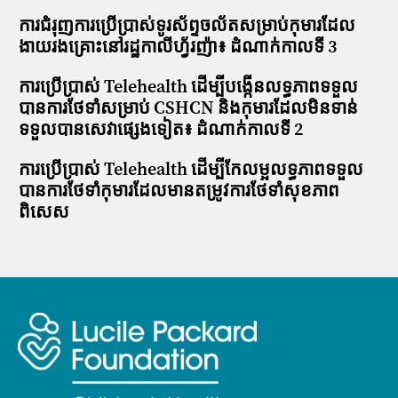
ការជំរុញការប្រើប្រាស់ទូរស័ព្ទចល័តសម្រាប់កុមារដែល
ងាយរងគ្រោះនៅរដ្ឋកាលីហ្វ័រញ៉ា៖ ដំណាក់កាលទី 3
ការប្រើប្រាស់ Telehealth ដើម្បីបង្កើនលទ្ធភាពទទួល
បានការថែទាំសម្រាប់ CSHCN និងកុមារដែលមិនទាន់
ទទួលបានសេវាផ្សេងទៀត៖ ដំណាក់កាលទី 2
ការប្រើប្រាស់ Telehealth ដើម្បីកែលម្អលទ្ធភាពទទួល
បានការថែទាំកុមារដែលមានតម្រូវការថែទាំសុខភាព
ពិសេស