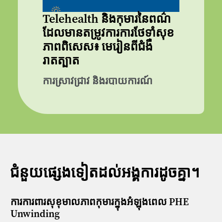
Telehealth និងកុមារនៃពណ៌
ដែលមានតម្រូវការការថែទាំសុខ
ភាពពិសេស៖ មេរៀនពីជំងឺ
រាតត្បាត
ការស្រាវជ្រាវ និងរបាយការណ៍
ជំនួយផ្សេងទៀតដល់អង្គការដូចគ្នា។
ការការពារសុខុមាលភាពកុមារក្នុងអំឡុងពេល PHE
Unwinding