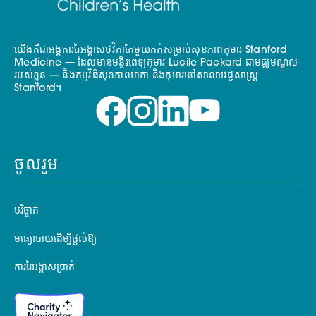
យើងគឺជាអង្គការរៃអង្គាសថវិកាតែមួយគត់សម្រាប់សុខភាពកុមារ Stanford
Medicine — ដែលមានមន្ទីរពេទ្យកុមារ Lucile Packard ជាមជ្ឈមណ្ឌល
របស់ខ្លួន — និងកម្មវិធីសុខភាពមាតា និងកុមារនៅសាលាវេជ្ជសាស្ត្រ
Stanford។
ចូលរួម
បរិច្ចាគ
មធ្យោបាយដើម្បីផ្តល់ឱ្យ
ការរៃអង្គាសប្រាក់