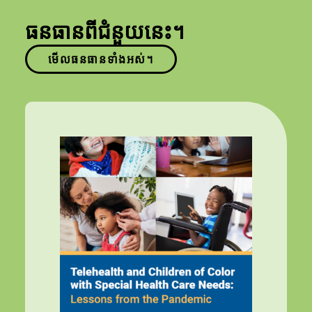
ធនធានពីជំនួយនេះ។
មើលធនធានទាំងអស់។