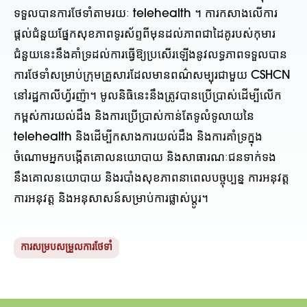
ទទួលបានការថែទាំតាមរយៈ telehealth ។ ការកសាងលើការ
ផ្តល់ជំនួយផ្នែកសុខភាពទូរស័ព្ទពីមុនដល់ភាពជាដៃគូរបស់កុមារ
ជំនួយនេះនឹងគាំទ្រដល់ការធ្វើឱ្យប្រសើរឡើងនូវលទ្ធភាពទទួលបាន
ការថែទាំសម្រាប់ក្រុមគ្រួសារដែលមានពណ៌សម្បុរជាមួយ CSHCN
នៅរដ្ឋកាលីហ្វ័រញ៉ា។ មូលនិធិនេះនឹងត្រូវបានប្រើប្រាស់ដើម្បីលើក
កម្ពស់ការយល់ដឹង និងការប្រើប្រាស់កាន់តែទូលំទូលាយនៃ
telehealth និងដើម្បីកសាងការយល់ដឹង និងការគាំទ្រក្នុង
ចំណោមអ្នកបង្កើតគោលនយោបាយ និងសាធារណៈជនទាក់ទង
នឹងគោលនយោបាយ និងរបាំងសុខភាពនាពេលបច្ចុប្បន្ន ការអនុវត្ត
ការអនុវត្ត និងអនុសាសន៍សម្រាប់ការផ្លាស់ប្តូរ។
ការសម្របសម្រួលការថែទាំ