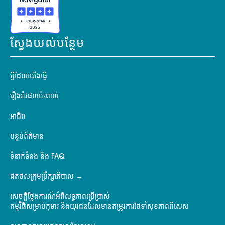
ស្វែងយល់បន្ថែម
អ្វីដែលយើងធ្វើ
រឿងរ៉ាវផលប៉ះពាល់
អាជីព
បន្ទប់ព័ត៌មាន
ទំនាក់ទំនង និង FAQ
ផតថលក្រុមប្រឹក្សាភិបាល
សេចក្តីថ្លែងការណ៍អំពីលទ្ធភាពប្រើប្រាស់
កម្មវិធីសម្រាប់កុមារ និងយុវជនដែលមានតម្រូវការថែទាំសុខភាពពិសេស