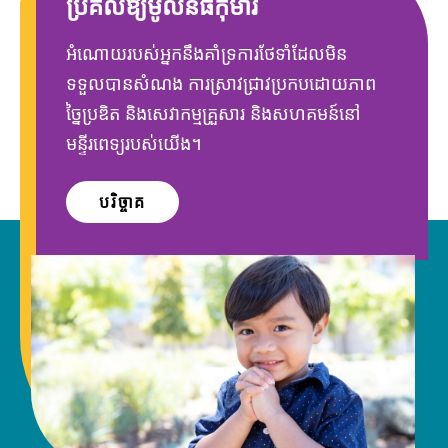
ប្រគល់ឱ្យមូលនិធិកុមារ
អំណោយរបស់អ្នកនឹងគាំទ្រការថែទាំដែលមិន
ទទួលបានសំណង ការស្រាវជ្រាវប្រកបដោយភាព
ច្នៃប្រឌិត និងសេវាកម្មគ្រួសារ និងសហគមន៍នៅ
មន្ទីរពេទ្យរបស់យើង។
បរិច្ចាគ