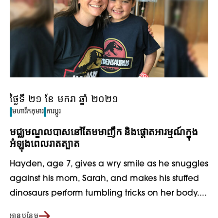
ថ្ងៃទី ២១ ខែ មករា ឆ្នាំ ២០២១
មហារីកកុមារ
ការប្តូរ
មជ្ឈមណ្ឌលបាសនៅតែមមាញឹក និងផ្តោតអារម្មណ៍ក្នុង
អំឡុងពេលរាតត្បាត
Hayden, age 7, gives a wry smile as he snuggles
against his mom, Sarah, and makes his stuffed
dinosaurs perform tumbling tricks on her body....
អានបន្ថែម