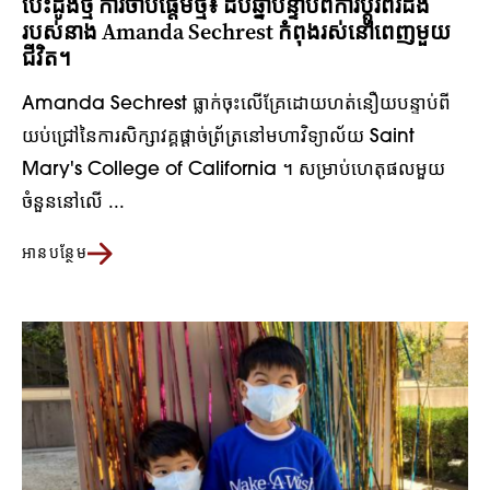
បេះដូងថ្មី ការចាប់ផ្តើមថ្មី៖ ដប់ឆ្នាំបន្ទាប់ពីការប្តូរពីរដង
របស់នាង Amanda Sechrest កំពុងរស់នៅពេញមួយ
ជីវិត។
Amanda Sechrest ធ្លាក់​ចុះ​លើ​គ្រែ​ដោយ​ហត់នឿយ​បន្ទាប់ពី​
យប់​ជ្រៅ​នៃ​ការ​សិក្សា​វគ្គ​ផ្តាច់ព្រ័ត្រ​នៅ​មហាវិទ្យាល័យ Saint
Mary's College of California ។ សម្រាប់ហេតុផលមួយ
ចំនួននៅលើ ...
អានបន្ថែម