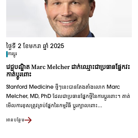
ថ្ងៃទី 2 ខែមករា ឆ្នាំ 2025
ការប្តូរ
វេជ្ជបណ្ឌិត Marc Melcher ដាក់ឈ្មោះជាប្រធានផ្នែកវះ
កាត់ប្តូរពោះ
Stanford Medicine ថ្មីៗនេះបានតែងតាំងលោក Marc
Melcher, MD, PhD ដែលជាប្រធានផ្នែកថ្មីនៃការប្តូរពោះ។ គាត់
មើលការខុសត្រូវគ្រប់ផ្នែកនៃកម្មវិធី ប្តូរក្បាលពោះ...
អានបន្ថែម