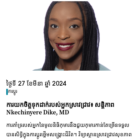
ថ្ងៃទី 27 ខែមីនា ឆ្នាំ 2024
ការប្តូរ
ការយកចិត្តទុកដាក់របស់អ្នកស្រាវជ្រាវ៖ សន្តិភាព
Nkechinyere Dike, MD
ការគាំទ្ររបស់អ្នកនៃមូលនិធិកុមារនឹងជួយកុមារកាន់តែច្រើនទទួល
បានសិទ្ធិក្នុងការប្តូរថ្លើមសង្គ្រោះជីវិត។ វិទ្យាស្ថានស្រាវជ្រាវសុខភាព