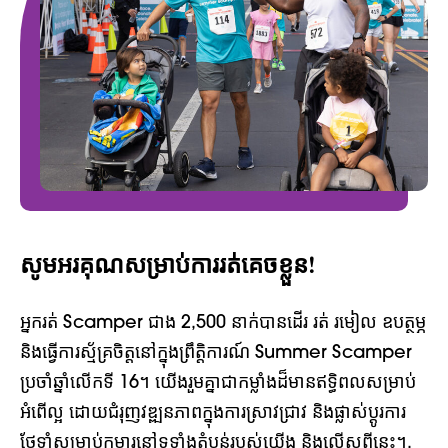
សូមអរគុណសម្រាប់ការរត់គេចខ្លួន!
អ្នករត់ Scamper ជាង 2,500 នាក់បានដើរ រត់ រមៀល ឧបត្ថម្ភ
និងធ្វើការស្ម័គ្រចិត្តនៅក្នុងព្រឹត្តិការណ៍ Summer Scamper
ប្រចាំឆ្នាំលើកទី 16។ យើងរួមគ្នាជាកម្លាំងដ៏មានឥទ្ធិពលសម្រាប់
អំពើល្អ ដោយជំរុញវឌ្ឍនភាពក្នុងការស្រាវជ្រាវ និងផ្លាស់ប្តូរការ
ថែទាំសម្រាប់កុមារនៅទូទាំងតំបន់របស់យើង និងលើសពីនេះ។.