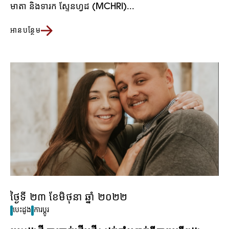
មាតា និងទារក ស្ទែនហ្វដ (MCHRI)...
អានបន្ថែម
ថ្ងៃទី ២៣ ខែមិថុនា ឆ្នាំ ២០២២
បេះដូង
ការប្តូរ