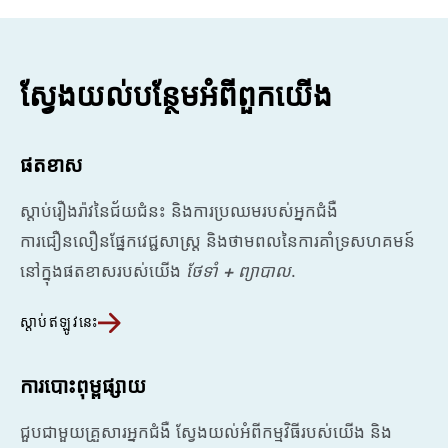
ស្វែងយល់បន្ថែមអំពីពួកយើង
ផតខាស
ស្តាប់រឿងរ៉ាវនៃជ័យជំនះ និងការប្រឈមរបស់អ្នកជំងឺ
ការជឿនលឿនផ្នែកវេជ្ជសាស្រ្ត និងថាមពលនៃការគាំទ្រសហគមន៍
នៅក្នុងផតខាសរបស់យើង
ថែទាំ + ព្យាបាល
.
ស្តាប់ឥឡូវនេះ
ការបោះពុម្ពផ្សាយ
ជួបជាមួយគ្រួសារអ្នកជំងឺ ស្វែងយល់អំពីកម្មវិធីរបស់យើង និង