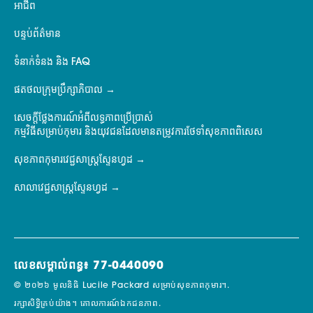
អាជីព
បន្ទប់ព័ត៌មាន
ទំនាក់ទំនង និង FAQ
ផតថលក្រុមប្រឹក្សាភិបាល
សេចក្តីថ្លែងការណ៍អំពីលទ្ធភាពប្រើប្រាស់
កម្មវិធីសម្រាប់កុមារ និងយុវជនដែលមានតម្រូវការថែទាំសុខភាពពិសេស
សុខភាពកុមារវេជ្ជសាស្ត្រស្ទែនហ្វដ
សាលាវេជ្ជសាស្ត្រស្ទែនហ្វដ
លេខសម្គាល់ពន្ធ៖ 77-0440090
© ២០២៦ មូលនិធិ Lucile Packard សម្រាប់សុខភាពកុមារ។.
រក្សាសិទ្ធិគ្រប់យ៉ាង។
គោលការណ៍ឯកជនភាព.