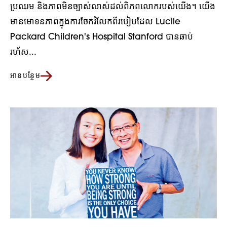
ប្រឈម និងភាពមិនច្បាស់លាស់ដល់ពិភពលោករបស់យើង។ យើង
មានមោទនភាពក្នុងការចែករំលែកពីរបៀបដែល Lucile
Packard Children's Hospital Stanford បានឆាប់
រហ័ស...
អានបន្ថែម