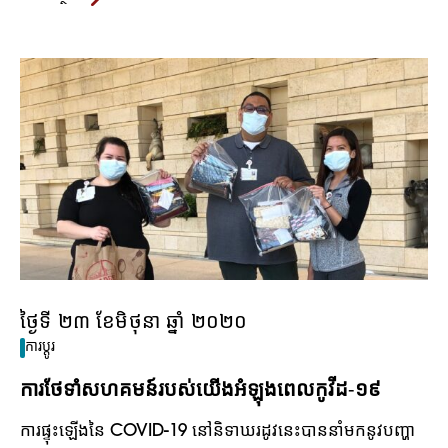
ថ្ងៃទី ២៣ ខែមិថុនា ឆ្នាំ ២០២០
ការប្តូរ
ការ​ថែទាំ​សហគមន៍​របស់​យើង​អំឡុង​ពេល​កូវីដ-១៩
ការផ្ទុះឡើងនៃ COVID-19 នៅនិទាឃរដូវនេះបាននាំមកនូវបញ្ហា