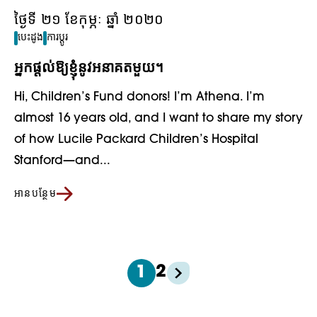
ថ្ងៃទី ២១ ខែកុម្ភៈ ឆ្នាំ ២០២០
បេះដូង
ការប្តូរ
អ្នកផ្តល់ឱ្យខ្ញុំនូវអនាគតមួយ។
Hi, Children’s Fund donors! I’m Athena. I’m
almost 16 years old, and I want to share my story
of how Lucile Packard Children’s Hospital
Stanford—and...
អានបន្ថែម
2
1