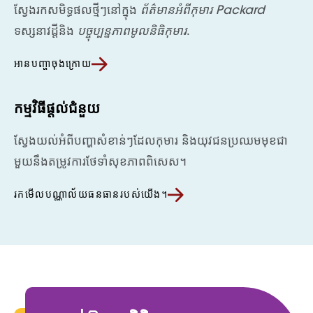
ស្វែងរកសមិទ្ធផលថ្មីៗនៅក្នុង
ព័ត៌មានអំពីកុមារ Packard
ទស្សនាវដ្តីនិង
បច្ចុប្បន្នភាពមូលនិធិកុមារ
.
អានបញ្ហាចុងក្រោយ
កម្មវិធីផ្តល់ជំនួយ
ស្វែងយល់អំពីបញ្ហាសំខាន់ៗដែលកុមារ និងយុវជនប្រឈមមុខជា
មួយនឹងតម្រូវការថែទាំសុខភាពពិសេស។
រកមើលបណ្ណាល័យធនធានរបស់យើង។