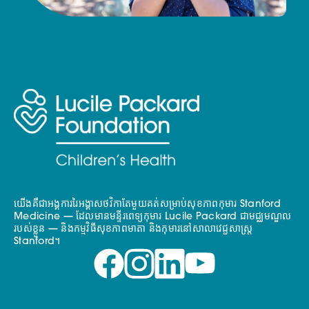
យើងគឺជាអង្គការរៃអង្គាសថវិកាតែមួយគត់សម្រាប់សុខភាពកុមារ Stanford
Medicine — ដែលមានមន្ទីរពេទ្យកុមារ Lucile Packard ជាមជ្ឈមណ្ឌល
របស់ខ្លួន — និងកម្មវិធីសុខភាពមាតា និងកុមារនៅសាលាវេជ្ជសាស្ត្រ
Stanford។