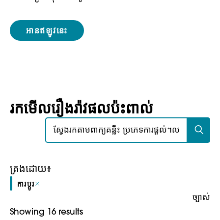
អានឥឡូវនេះ
រកមើលរឿងរ៉ាវផលប៉ះពាល់
ស្វែងរក៖
ត្រងដោយ៖
ការប្តូរ
ច្បាស់
Showing 16 results