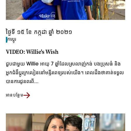
ថ្ងៃទី ១៥ ខែ កក្កដា ឆ្នាំ ២០២១
ការប្តូរ
VIDEO: Willie's Wish
ជួបជាមួយ Willie អាយុ 7 ឆ្នាំដែលស្រលាញ់កង់ បងប្រុសធំ និង
អ្នកជំងឺប្តូរក្រលៀននៅមន្ទីរពេទ្យរបស់យើង។ ពេល​ដឹង​ថា​គាត់​ទទួល​
បាន​ការ​ជូនពរ​ពី...
អានបន្ថែម