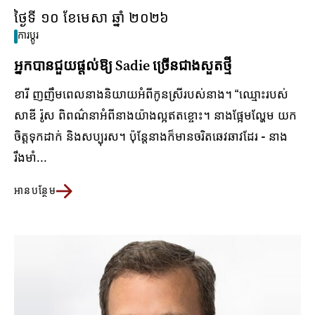
ថ្ងៃទី ១០ ខែមេសា ឆ្នាំ ២០២៦
ការប្តូរ
អ្នកបានជួយផ្តល់ឱ្យ Sadie ច្រើនជាងសួតថ្មី
ខារី ញញឹមពេលនាងនិយាយអំពីកូនស្រីរបស់នាង។ “ឈ្មោះរបស់
សាឌី រ៉ូស ពិពណ៌នាអំពីនាងយ៉ាងល្អឥតខ្ចោះ។ នាងផ្អែមល្ហែម យក
ចិត្តទុកដាក់ និងសប្បុរស។ ប៉ុន្តែនាងក៏មានចរិតឆេវឆាវដែរ - នាង
រឹងមាំ...
អានបន្ថែម