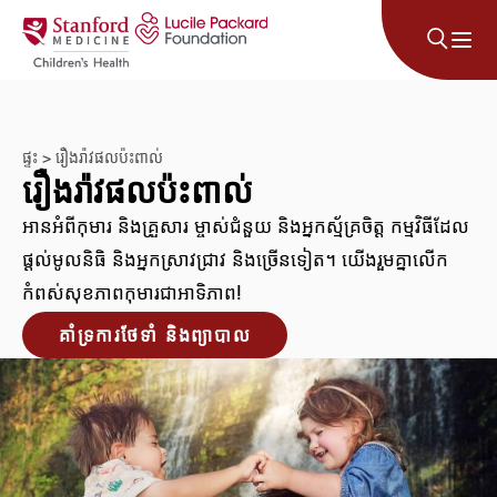
រំលងទៅមាតិកា
ផ្ទះ
>
រឿងរ៉ាវផលប៉ះពាល់
រឿងរ៉ាវផលប៉ះពាល់
អានអំពីកុមារ និងគ្រួសារ ម្ចាស់ជំនួយ និងអ្នកស្ម័គ្រចិត្ត កម្មវិធីដែល
ផ្តល់មូលនិធិ និងអ្នកស្រាវជ្រាវ និងច្រើនទៀត។ យើងរួមគ្នាលើក
កំពស់សុខភាពកុមារជាអាទិភាព!
គាំទ្រការថែទាំ និងព្យាបាល