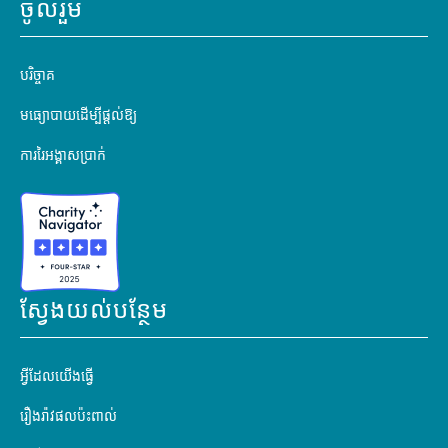
ចូលរួម
បរិច្ចាគ
មធ្យោបាយដើម្បីផ្តល់ឱ្យ
ការរៃអង្គាសប្រាក់
ស្វែងយល់បន្ថែម
អ្វីដែលយើងធ្វើ
រឿងរ៉ាវផលប៉ះពាល់