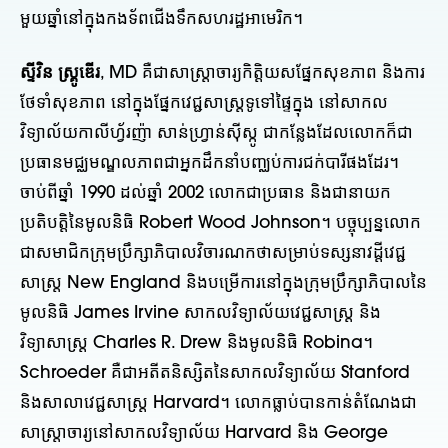
មួយឆ្នាំនៅក្នុងកងទ័ពជើងទឹកសហរដ្ឋអាមេរិក។
ស្ទីវិន ស្គ្រូឌើរ
, MD គឺជាសាស្ត្រាចារ្យកិត្តិយសផ្នែកសុខភាព និងការ
ថែទាំសុខភាព នៅក្នុងផ្នែកវេជ្ជសាស្ត្រទូទៅផ្ទៃក្នុង នៅសាកល
វិទ្យាល័យកាលីហ្វ័រញ៉ា សាន់ហ្វ្រាន់ស៊ីស្កូ ជាកន្លែងដែលលោកក៏ជា
ប្រធានមជ្ឈមណ្ឌលភាពជាអ្នកដឹកនាំបញ្ឈប់ការជក់បារីផងដែរ។
ចាប់ពីឆ្នាំ 1990 ដល់ឆ្នាំ 2002 លោកជាប្រធាន និងជានាយក
ប្រតិបត្តិនៃមូលនិធិ Robert Wood Johnson។ បច្ចុប្បន្នលោក
ជាសមាជិកក្រុមប្រឹក្សាភិបាលវិចារណកថាសម្រាប់ទស្សនាវដ្តីវេជ្ជ
សាស្ត្រ New England និងបម្រើការនៅក្នុងក្រុមប្រឹក្សាភិបាលនៃ
មូលនិធិ James Irvine សាកលវិទ្យាល័យវេជ្ជសាស្ត្រ និង
វិទ្យាសាស្ត្រ Charles R. Drew និងមូលនិធិ Robina។
Schroeder គឺជាអតីតនិស្សិតនៃសាកលវិទ្យាល័យ Stanford
និងសាលាវេជ្ជសាស្ត្រ Harvard។ លោកធ្លាប់បានកាន់តំណែងជា
សាស្ត្រាចារ្យនៅសាកលវិទ្យាល័យ Harvard និង George