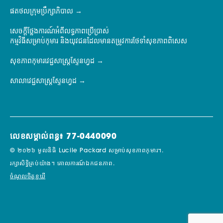
ផតថលក្រុមប្រឹក្សាភិបាល
សេចក្តីថ្លែងការណ៍អំពីលទ្ធភាពប្រើប្រាស់
កម្មវិធីសម្រាប់កុមារ និងយុវជនដែលមានតម្រូវការថែទាំសុខភាពពិសេស
សុខភាពកុមារវេជ្ជសាស្ត្រស្ទែនហ្វដ
សាលាវេជ្ជសាស្ត្រស្ទែនហ្វដ
លេខសម្គាល់ពន្ធ៖ 77-0440090
© ២០២៦ មូលនិធិ Lucile Packard សម្រាប់សុខភាពកុមារ។.
រក្សាសិទ្ធិគ្រប់យ៉ាង។
គោលការណ៍ឯកជនភាព.
ចំណូលចិត្តខូឃី