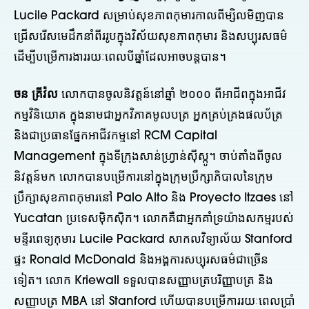
Lucile Packard សម្រាប់សុខភាពកុមារកាលពីម្សិលមិញបាន
ជ្រើសរើសមេដឹកនាំពីររូបក្នុងវិស័យសុខភាពកុមារ និងសប្បុរសធម៌
ដើម្បីបម្រើការងាររយៈពេលបីឆ្នាំដែលអាចបន្តបាន។
ចន គ្រីវ៉ល
លោកបានចូលនិវត្តន៍នៅឆ្នាំ ២០០០ ពីអាជីពក្នុងអាជីវ
កម្មវិនិយោគ ក្នុងនាមជាអ្នកវិភាគមូលបត្រ អ្នកគ្រប់គ្រងផលប័ត្រ
និងជាប្រធានផ្នែកអាជីវកម្មនៅ RCM Capital
Management ក្នុងទីក្រុងសាន់ហ្វ្រាន់ស៊ីស្កូ។ ចាប់តាំងពីចូល
និវត្តន៍មក លោកបានបម្រើការនៅក្នុងក្រុមប្រឹក្សាភិបាលនៃក្រុម
ប្រឹក្សាសុខភាពកុមារនៅ Palo Alto និង Proyecto Itzaes នៅ
Yucatan ប្រទេសម៉ិកស៊ិក។ លោកគឺជាអ្នកគាំទ្រយ៉ាងសកម្មរបស់
មន្ទីរពេទ្យកុមារ Lucile Packard សាកលវិទ្យាល័យ Stanford
ផ្ទះ Ronald McDonald និងអង្គការសប្បុរសធម៌ជាច្រើន
ទៀត។ លោក Kriewall ទទួលបានសញ្ញាបត្របរិញ្ញាបត្រ និង
សញ្ញាបត្រ MBA នៅ Stanford ហើយបានបម្រើការរយៈពេលប្រាំ