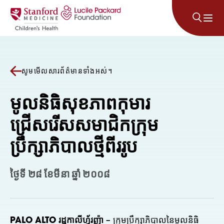
រំលងទៅមាតិកា
សូមមើលសារព័ត៌មានទាំងអស់។
មូលនិធិសុខភាពកុមារ
ជ្រើសរើសសមាជិកក្រុម
ប្រឹក្សាភិបាលថ្មីពីររូប
ថ្ងៃទី ២៨ ខែមីនា ឆ្នាំ ២០០៨
PALO ALTO រដ្ឋកាលីហ្វ័រញ៉ា
– ក្រុមប្រឹក្សាភិបាលនៃមូលនិធិ