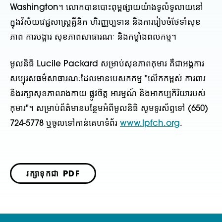
Washington។ លោកបានបោះពុម្ពផ្សាយយ៉ាងទូលំទូលាយនៅ
ក្នុងវិស័យវេជ្ជសាស្ត្រគ្លីនិក ហិរញ្ញប្បទាន និងការរៀបចំថែទាំសុខ
ភាព ការបង្ការ សុខភាពសាធារណៈ និងកម្លាំងពលកម្ម។
មូលនិធិ Lucile Packard សម្រាប់សុខភាពកុមារ គឺជាអង្គការ
សប្បុរសធម៌សាធារណៈដែលមានបេសកកម្ម "លើកកម្ពស់ ការពារ
និងរក្សាសុខភាពរាងកាយ ផ្លូវចិត្ត អារម្មណ៍ និងអាកប្បកិរិយារបស់
កុមារ"។ សម្រាប់ព័ត៌មានបន្ថែមអំពីមូលនិធិ សូមទូរស័ព្ទទៅ (650)
724-5778 ឬចូលទៅកាន់គេហទំព័រ
www.lpfch.org
.
រក្សាទុកជា PDF