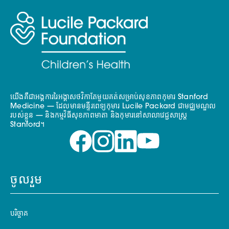
យើងគឺជាអង្គការរៃអង្គាសថវិកាតែមួយគត់សម្រាប់សុខភាពកុមារ Stanford
Medicine — ដែលមានមន្ទីរពេទ្យកុមារ Lucile Packard ជាមជ្ឈមណ្ឌល
របស់ខ្លួន — និងកម្មវិធីសុខភាពមាតា និងកុមារនៅសាលាវេជ្ជសាស្ត្រ
Stanford។
ចូលរួម
បរិច្ចាគ