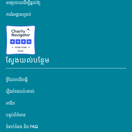
មធ្យោបាយដើម្បីផ្តល់ឱ្យ
ការរៃអង្គាសប្រាក់
ស្វែងយល់បន្ថែម
អ្វីដែលយើងធ្វើ
រឿងរ៉ាវផលប៉ះពាល់
អាជីព
បន្ទប់ព័ត៌មាន
ទំនាក់ទំនង និង FAQ