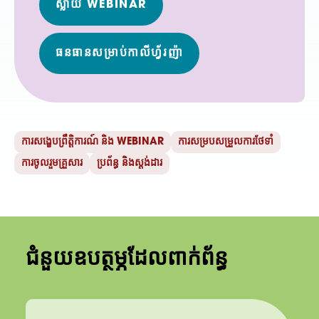
ស្លាយ WEBINAR
ធនធានសម្រាប់កាលីហ្វ័រញ៉ា
ការសង្ខេបព្រឹត្តិការណ៍ និង WEBINAR
ការសម្របសម្រួលការថែទាំ
ការចូលរួមគ្រួសារ
ប្រព័ន្ធ និងស្តង់ដារ
ជំនួយឧបត្ថម្ភដែលពាក់ព័ន្ធ