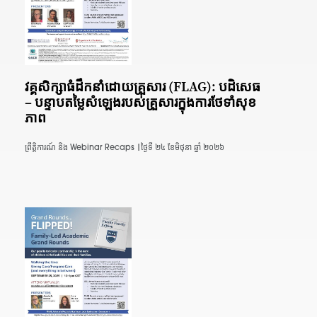
វគ្គ​សិក្សា​ធំ​ដឹកនាំ​ដោយ​គ្រួសារ (FLAG): បដិសេធ
– បន្ទាប​តម្លៃ​សំឡេង​របស់​គ្រួសារ​ក្នុង​ការ​ថែទាំ​សុខ
ភាព
ព្រឹត្តិការណ៍ និង Webinar Recaps |
ថ្ងៃទី ២៤ ខែមិថុនា ឆ្នាំ ២០២៦