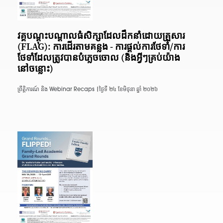
វគ្គបណ្តុះបណ្តាលធំសិក្សាដែលដឹកនាំដោយគ្រួសារ
(FLAG): ការដើរតាមគន្លង - ការផ្តល់ការថែទាំ/ការ
ថែទាំដែលត្រូវបានបំភ្លេចចោល (និងអ្វីៗគ្រប់យ៉ាង
នៅចន្លោះ)
ព្រឹត្តិការណ៍ និង Webinar Recaps |
ថ្ងៃទី ២៤ ខែមិថុនា ឆ្នាំ ២០២៦