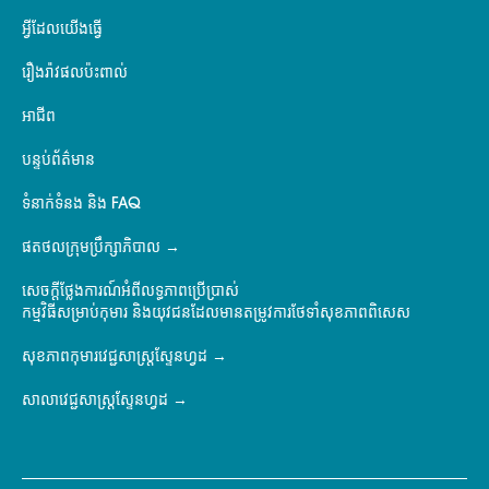
អ្វីដែលយើងធ្វើ
រឿងរ៉ាវផលប៉ះពាល់
អាជីព
បន្ទប់ព័ត៌មាន
ទំនាក់ទំនង និង FAQ
ផតថលក្រុមប្រឹក្សាភិបាល
សេចក្តីថ្លែងការណ៍អំពីលទ្ធភាពប្រើប្រាស់
កម្មវិធីសម្រាប់កុមារ និងយុវជនដែលមានតម្រូវការថែទាំសុខភាពពិសេស
សុខភាពកុមារវេជ្ជសាស្ត្រស្ទែនហ្វដ
សាលាវេជ្ជសាស្ត្រស្ទែនហ្វដ