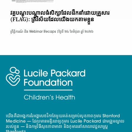
វគ្គបណ្តុះបណ្តាលធំសិក្សាដែលដឹកនាំដោយគ្រួសារ
(FLAG): ត្រីវិស័យដែលយើងយកតាមខ្លួន
ព្រឹត្តិការណ៍ និង Webinar Recaps |
ថ្ងៃទី ២៤ ខែមិថុនា ឆ្នាំ ២០២៦
យើងគឺជាអង្គការរៃអង្គាសថវិកាតែមួយគត់សម្រាប់សុខភាពកុមារ Stanford
Medicine — ដែលមានមន្ទីរពេទ្យកុមារ Lucile Packard ជាមជ្ឈមណ្ឌល
របស់ខ្លួន — និងកម្មវិធីសុខភាពមាតា និងកុមារនៅសាលាវេជ្ជសាស្ត្រ