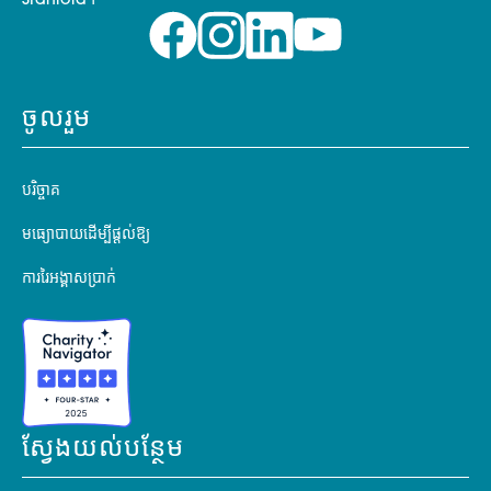
Stanford។
ចូលរួម
បរិច្ចាគ
មធ្យោបាយដើម្បីផ្តល់ឱ្យ
ការរៃអង្គាសប្រាក់
ស្វែងយល់បន្ថែម