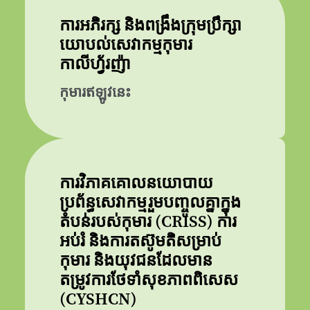
ការអភិរក្ស និងពង្រឹងក្រុមប្រឹក្សា
យោបល់សេវាកម្មកុមារ
កាលីហ្វ័រញ៉ា
កុមារឥឡូវនេះ
ការវិភាគគោលនយោបាយ
ប្រព័ន្ធសេវាកម្មរួមបញ្ចូលគ្នាក្នុង
តំបន់របស់កុមារ (CRISS) ការ
អប់រំ និងការតស៊ូមតិសម្រាប់
កុមារ និងយុវជនដែលមាន
តម្រូវការថែទាំសុខភាពពិសេស
(CYSHCN)