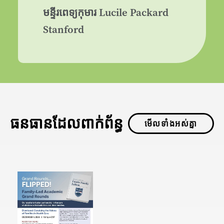
មន្ទីរពេទ្យកុមារ Lucile Packard
Stanford
ធនធានដែលពាក់ព័ន្ធ
មើលទាំងអស់គ្នា