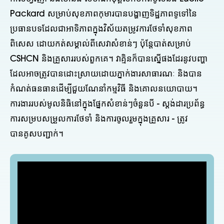
Packard សម្រាប់សុខភាពកុមារបានបង្ហាញទិដ្ឋភាពទូទៅនៃ
ប្រធានបទដែលជាអាទិភាពក្នុងវិស័យតម្រូវការថែទាំសុខភាព
ពិសេស ដោយកត់សម្គាល់ពីសេវាសំខាន់ៗ ប៉ុន្តែបាត់សម្រាប់
CSHCN និងគ្រួសាររបស់ពួកគេ។ វាគ្មិនក៏បានស្នើផងដែរនូវបញ្ហា
ដែលអាចត្រូវបានដោះស្រាយដោយភ្នាក់ងារសាធារណៈ និងបាន
កំណត់ធនធានដើម្បីជួយណែនាំកម្មវិធី និងគោលនយោបាយ។
ការងាររបស់មូលនិធិនៅក្នុងផ្នែកសំខាន់ៗចំនួនបី - ស្តង់ដារប្រព័ន្ធ
ការសម្របសម្រួលការថែទាំ និងការចូលរួមក្នុងគ្រួសារ - ត្រូវ
បានគូសបញ្ជាក់។