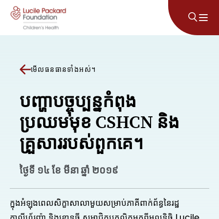
រំលងទៅមាតិកា
មើលធនធានទាំងអស់។
បញ្ហាបច្ចុប្បន្នកំពុង
ប្រឈមមុខ CSHCN និង
គ្រួសាររបស់ពួកគេ។
ថ្ងៃទី ១៤ ខែ មីនា ឆ្នាំ ២០១៩
ក្នុងអំឡុងពេលសិក្ខាសាលាមួយសម្រាប់ភាគីពាក់ព័ន្ធនៃរដ្ឋ
កាលីហ្វ័រញ៉ា និងខោនធី សមាជិកបុគ្គលិកមកពីមូលនិធិ Lucile