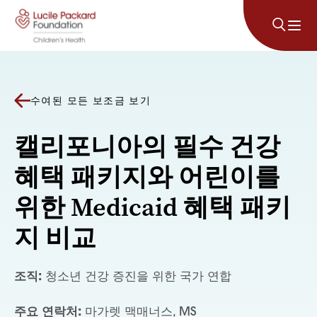
콘텐츠로 건너뛰기
수여된 모든 보조금 보기
캘리포니아의 필수 건강
혜택 패키지와 어린이를
위한 Medicaid 혜택 패키
지 비교
조직:
청소년 건강 증진을 위한 국가 연합
주요 연락처:
마가렛 맥매너스, MS