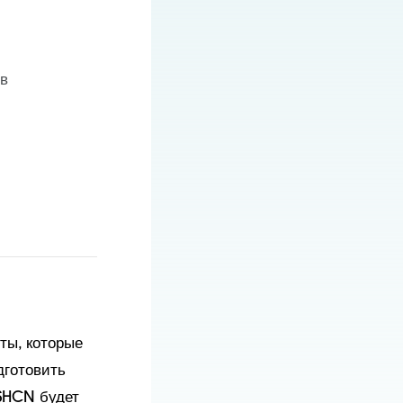
в
ты, которые
дготовить
CSHCN будет