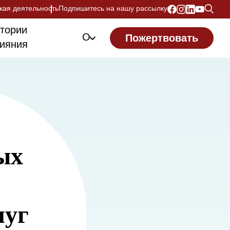
кая деятельность
Подпишитесь на нашу рассылку
тории
О
Пожертвовать
ияния
ых
луг