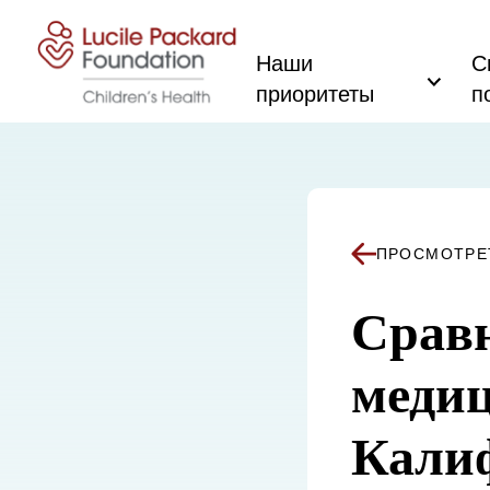
Перейти к содержанию
Наши
С
приоритеты
п
ПРОСМОТРЕ
Сравн
медиц
Калиф