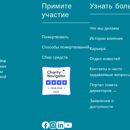
Примите
Узнать бол
участие
Что мы делаем
Пожертвовать
Истории влияния
Способы пожертвований
Карьера
Сбор средств
Отдел новостей
ine
ская
Контакты и часто
ны
задаваемые вопрос
кой
Портал совета
директоров
Заявление о
доступности