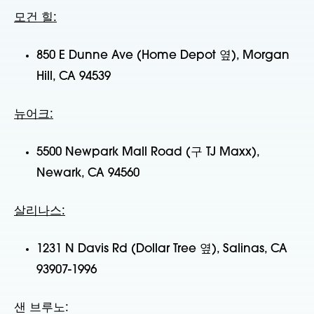
모건 힐:
850 E Dunne Ave (Home Depot 옆), Morgan
Hill, CA 94539
뉴어크:
5500 Newpark Mall Road (구 TJ Maxx),
Newark, CA 94560
살리나스:
1231 N Davis Rd (Dollar Tree 옆), Salinas, CA
93907-1996
샌 브루노: