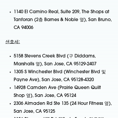
1140 El Camino Real, Suite 209, The Shops at
Tanforan (2층 Barnes & Noble 옆), San Bruno,
CA 94006
샌호세:
5158 Stevens Creek Blvd (구 Diddams,
Marshalls 옆), San Jose, CA 95129-2407
1305 S Winchester Blvd (Winchester Blvd 및
Payne Ave), San Jose, CA 95128-4320
14928 Camden Ave (Prairie Queen Quilt
Shop 옆), San Jose, CA 95124
2306 Almaden Rd Ste 135 (24 Hour Fitness 옆),
San Jose, CA 95125