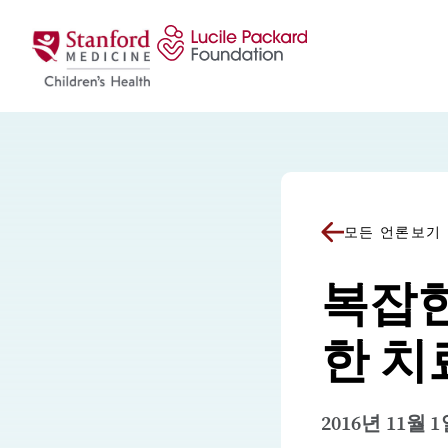
콘텐츠로 건너뛰기
모든 언론보기
복잡한
한 치
2016년 11월 