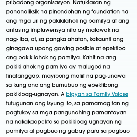
pribadong organisasyon. Natuklasan ng
pananaliksik na pinondohan ng foundation na
ang mga uri ng pakikilahok ng pamilya at ang
antas ng impluwensya nito ay malawak na
nag-iiba, at, sa pangkalahatan, kakaunti ang
ginagawa upang gawing posible at epektibo
ang pakikilahok ng pamilya. Kahit na ang
pakikilahok ng pamilya ay malugod na
tinatanggap, mayroong maliit na pag-unawa
sa kung ano ang bumubuo ng epektibong
pakikipag-ugnayan. A
bigyan sa Family Voices
tutugunan ang isyung ito, sa pamamagitan ng
pagtukoy sa mga pangunahing pamantayan
na nakakaapekto sa pakikipag-ugnayan ng
pamilya at pagbuo ng gabay para sa pagbuo