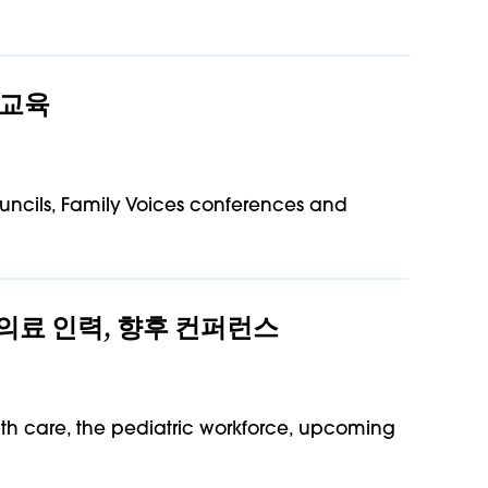
 교육
ouncils, Family Voices conferences and
과 의료 인력, 향후 컨퍼런스
th care, the pediatric workforce, upcoming