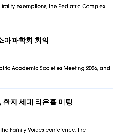
frailty exemptions, the Pediatric Complex
년 소아과학회 회의
iatric Academic Societies Meeting 2026, and
의, 환자 세대 타운홀 미팅
 the Family Voices conference, the