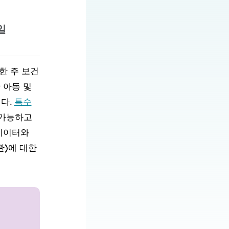
5일
함한 주 보건
 아동 및
다.
특수
 가능하고
 데이터와
관)에 대한