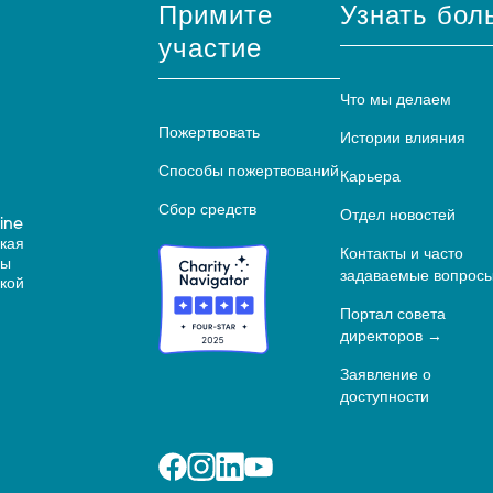
Примите
Узнать бол
участие
Что мы делаем
Пожертвовать
Истории влияния
Способы пожертвований
Карьера
Сбор средств
Отдел новостей
ine
ская
Контакты и часто
ны
задаваемые вопрос
кой
Портал совета
директоров
Заявление о
доступности