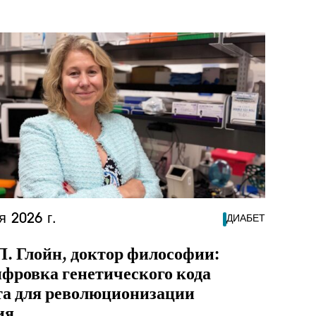
я 2026 г.
ДИАБЕТ
Л. Глойн, доктор философии:
фровка генетического кода
та для революционизации
ия.