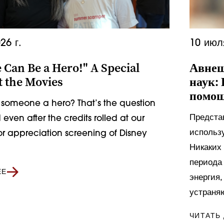
26 г.
10 июл
 Can Be a Hero!" A Special
Авнеш
t the Movies
наук: 
помощ
someone a hero? That’s the question
Предста
 even after the credits rolled at our
использ
r appreciation screening of Disney
Никаких 
периода
ЕЕ
энергия,
устраня
ЧИТАТЬ