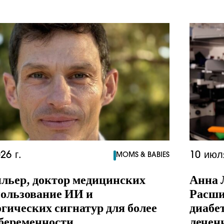
26 г.
10 июл
MOMS & BABIES
ильер, доктор медицинских
Анна 
пользование ИИ и
Расши
гических сигнатур для более
диабе
 беременности
лечен