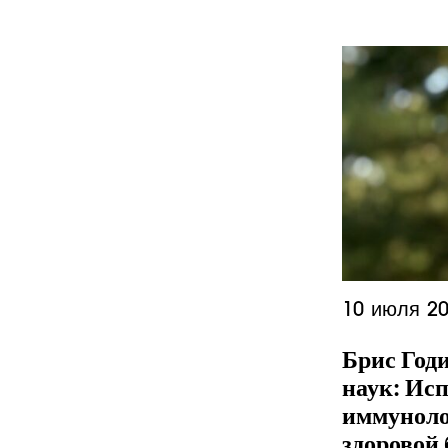
10 июля 20
Брис Год
наук: Ис
иммуноло
здоровой