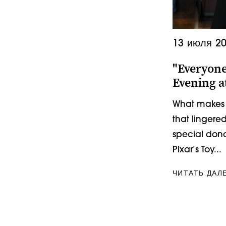
13 июля 20
"Everyone
Evening a
What makes 
that lingered
special dono
Pixar’s Toy...
ЧИТАТЬ ДАЛ