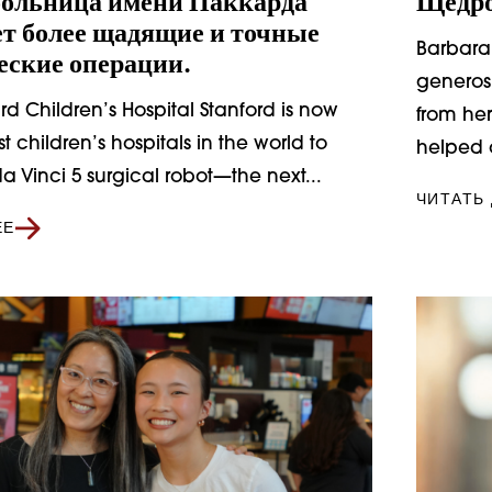
больница имени Паккарда
Щедро
ет более щадящие и точные
Barbara 
еские операции.
generos
rd Children’s Hospital Stanford is now
from her
rst children’s hospitals in the world to
helped 
a Vinci 5 surgical robot—the next...
ЧИТАТЬ
ЕЕ