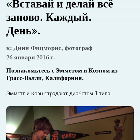
«Вставай и делай всё
заново. Каждый.
День».
к: Динн Фицморис, фотограф
26 января 2016 г.
Познакомьтесь с Эмметом и Коэном из
Грасс-Вэлли, Калифорния.
Эмметт и Коэн страдают диабетом 1 типа.