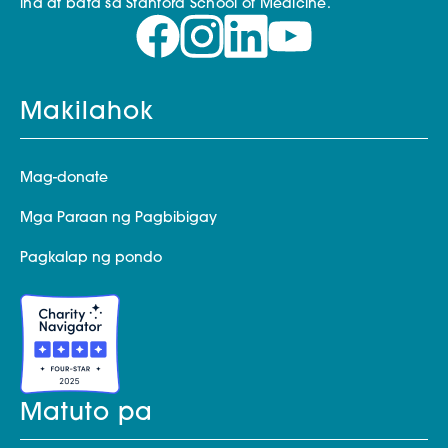
ina at bata sa Stanford School of Medicine.
Makilahok
Mag-donate
Mga Paraan ng Pagbibigay
Pagkalap ng pondo
Matuto pa