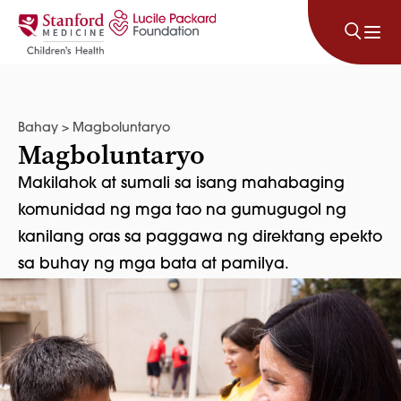
Lumaktaw sa nilalaman
Bahay
>
Magboluntaryo
Magboluntaryo
Makilahok at sumali sa isang mahabaging
komunidad ng mga tao na gumugugol ng
kanilang oras sa paggawa ng direktang epekto
sa buhay ng mga bata at pamilya.