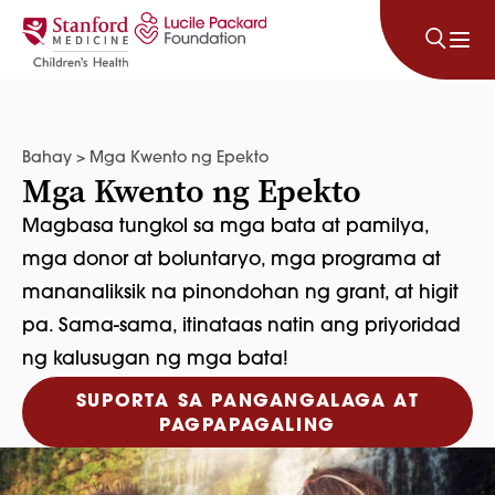
Lumaktaw sa nilalaman
Bahay
>
Mga Kwento ng Epekto
Mga Kwento ng Epekto
Magbasa tungkol sa mga bata at pamilya,
mga donor at boluntaryo, mga programa at
mananaliksik na pinondohan ng grant, at higit
pa. Sama-sama, itinataas natin ang priyoridad
ng kalusugan ng mga bata!
SUPORTA SA PANGANGALAGA AT
PAGPAPAGALING