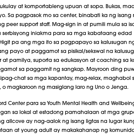
ulay at komportableng upuan at sopa. Bukas, maa
o. Sa pagpasok mo sa center, binabati ka ng isang 
 peer support staff. Mag-sign in at pumili mula sa i
serbisyong iniakma para sa mga kabataang edad 
Higit pa ang mga ito sa pagpapayo sa kalusugan ng 
ng payo at paggamot sa pisikal/sekswal na kalusug
r at pamilya, suporta sa edukasyon at coaching sa ka
ggamot sa paggamit ng sangkap. Mayroon ding pu
ipag-chat sa mga kapantay, mag-relax, maghabol 
n, o magkaroon ng masiglang laro ng Uno o Jenga.
ord Center para sa Youth Mental Health and Wellbein
ngan sa lokal at estadong pamahalaan at mga grup
 allcove ay nag-aalok ng isang ligtas na lugar kun
taan at young adult ay makakahanap ng komunida