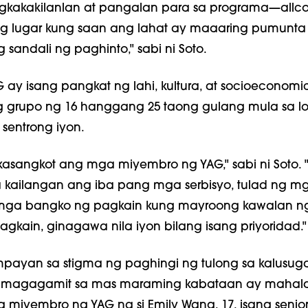
gkakakilanlan at pangalan para sa programa—allcov
ang lugar kung saan ang lahat ay maaaring pumunta
andali ng paghinto," sabi ni Soto.
ay isang pangkat ng lahi, kultura, at socioeconomi
grupo ng 16 hanggang 25 taong gulang mula sa lo
sentrong iyon.
kasangkot ang mga miyembro ng YAG," sabi ni Soto. 
a kailangan ang iba pang mga serbisyo, tulad ng m
 mga bangko ng pagkain kung mayroong kawalan n
agkain, ginagawa nila iyon bilang isang priyoridad."
ayan sa stigma ng paghingi ng tulong sa kalusuga
ng magagamit sa mas maraming kabataan ay maha
ng miyembro ng YAG na si Emily Wang, 17, isang senio