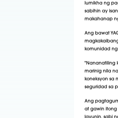
lumikha ng pa
sabihin ay is
makahanap ng s
Ang bawat YAG 
magkakaibang 
komunidad ng 
"Nananatiling 
marinig nila n
koneksyon sa
seguridad sa p
Ang pagtagump
at gawin ito
layunin, sabi 