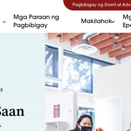
Pagbibigay ng Grant at Ad
Mga Paraan ng
Mg
Makilahok
Pagbibigay
Ep
ES
Saan
g