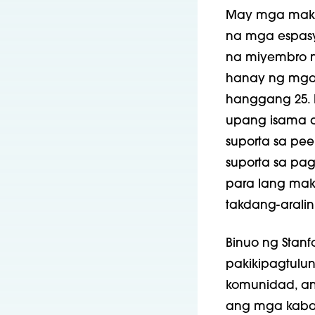
May mga makuk
na mga espasy
na miyembro ng
hanay ng mga 
hanggang 25. 
upang isama a
suporta sa pee
suporta sa pa
para lang mak
takdang-arali
Binuo ng Stanf
pakikipagtulu
komunidad, ang
ang mga kaba