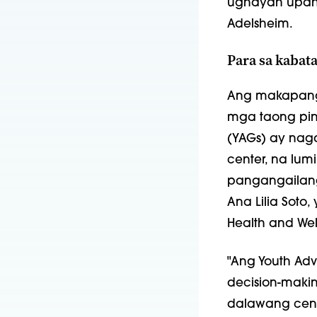
ugnayan upang 
Adelsheim.
Para sa kabat
Ang makapangy
mga taong pina
(YAGs) ay nagd
center, na lum
pangangailang
Ana Lilia Soto
Health and Wel
"Ang Youth Ad
decision-maki
dalawang cent