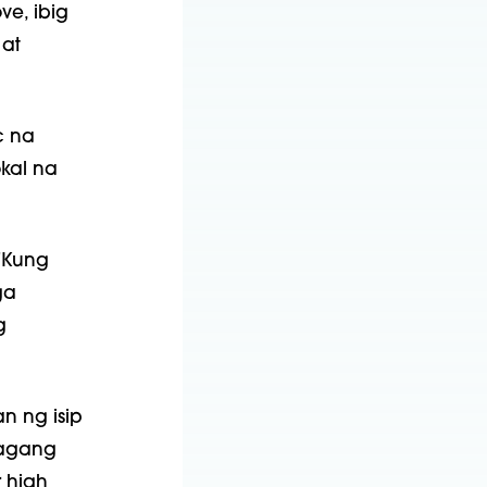
e, ibig
 at
c na
kal na
"Kung
ga
g
n ng isip
lagang
r high