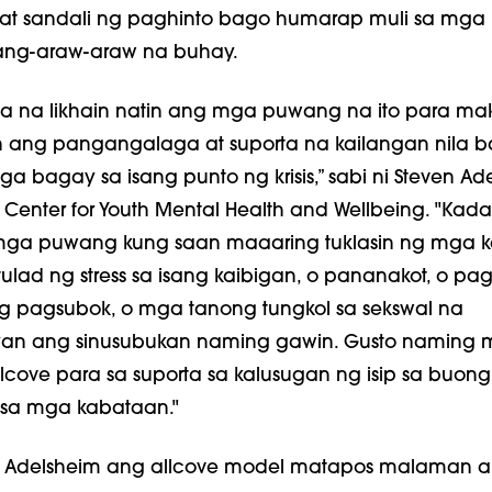
, at sandali ng paghinto bago humarap muli sa mg
ang-araw-araw na buhay.
 na likhain natin ang mga puwang na ito para ma
ang pangangalaga at suporta na kailangan nila 
a bagay sa isang punto ng krisis,” sabi ni Steven Ad
g Center for Youth Mental Health and Wellbeing. "Kada
mga puwang kung saan maaaring tuklasin ng mga 
ulad ng stress sa isang kaibigan, o pananakot, o pa
ng pagsubok, o mga tanong tungkol sa sekswal na
Iyan ang sinusubukan naming gawin. Gusto naming
cove para sa suporta sa kalusugan ng isip sa buong
 sa mga kabataan."
i Adelsheim ang allcove model matapos malaman 