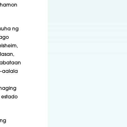
a hamon
kuha ng
bago
elsheim,
lasan,
kabataan
g-aalala
 maging
 estado
ang