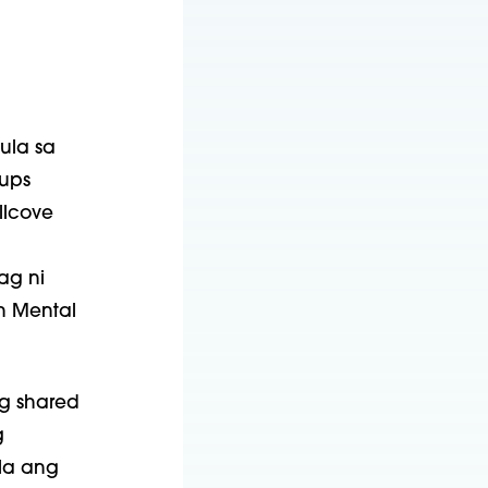
ula sa
oups
llcove
ag ni
h Mental
g shared
g
la ang