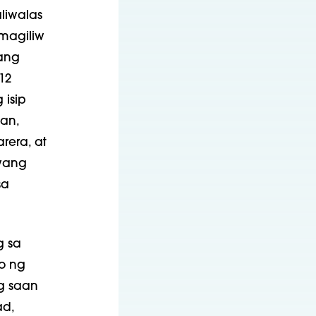
liwalas
magiliw
sang
12
isip
an,
rera, at
wang
sa
g sa
o ng
g saan
d,