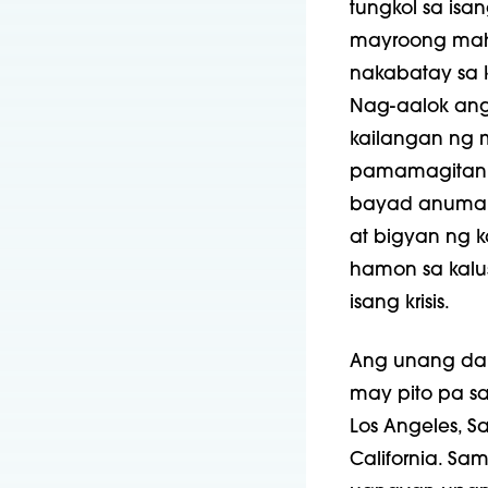
tungkol sa isa
mayroong mahig
nakabatay sa 
Nag-aalok ang
kailangan ng m
pamamagitan 
bayad anuman 
at bigyan ng
hamon sa kalu
isang krisis.
Ang unang dal
may pito pa s
Los Angeles, 
California. S