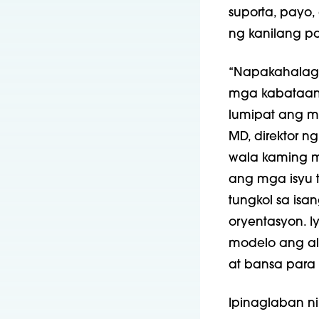
suporta, payo
ng kanilang p
“Napakahalaga
mga kabataan 
lumipat ang mg
MD, direktor n
wala kaming 
ang mga isyu t
tungkol sa isa
oryentasyon. 
modelo ang all
at bansa para
Ipinaglaban n