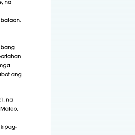
e, na
abataan.
a
abang
portahan
 mga
abot ang
1, na
 Mateo,
kipag-