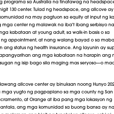
ng programa sa Australia na tinatawag na headspac
it 130 center. Tulad ng headspace, ang allcove ay
komunidad na may pagtuon sa equity at input ng k
 mga center ng malawak na iba't ibang serbisyo n
ga kabataan at young adult, sa walk-in basis o sa
ng appointment, at nang walang bayad o sa mab
ang status ng health insurance. Ang layunin ay su
 kapangyarihan ang mga kabataan na harapin ang
sugan ng isip bago sila maging mas seryoso—o ma
awang allcove center ay binuksan noong Hunyo 202
a mga yugto ng pagpaplano sa mga county ng San
Sacramento, at Orange at iba pang mga lokasyon ng
amantala, ang mga komunidad sa buong bansa ay na