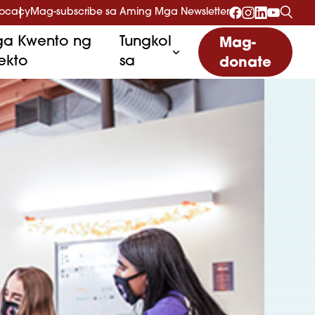
vocacy
Mag-subscribe sa Aming Mga Newsletter
a Kwento ng
Tungkol
Mag-
ekto
sa
donate