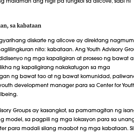
malaman ang higit pa tungkol sa allcove, sabi ni
aan, sa kabataan
arihang diskarte ng allcove ay direktang nagmum
glilingkuran nito: kabataan. Ang Youth Advisory Gr
idisenyo ng mga kapaligiran at proseso ng bawat a
ilikha ng kapaligirang nakakatugon sa mga
an ng bawat tao at ng bawat komunidad, paliwan
, youth development manager para sa Center for Yout
lbeing.
visory Groups ay kasangkot, sa pamamagitan ng isan
ng model, sa pagpili ng mga lokasyon para sa unan
er para madali silang maabot ng mga kabataan. Si