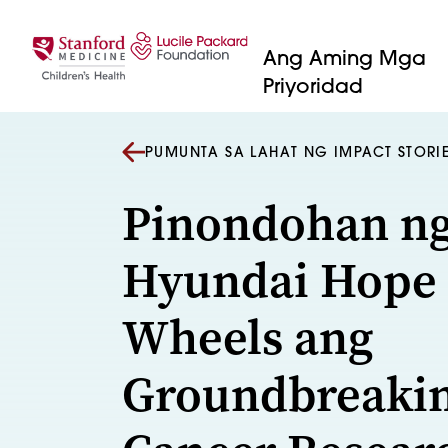
Lumaktaw sa nilalaman
Ang Aming Mga
Priyoridad
PUMUNTA SA LAHAT NG IMPACT STORI
Pinondohan n
Hyundai Hope
Wheels ang
Groundbreaki