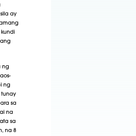
g
ila ay
 lamang
kundi
 ang
a ng
aos-
i ng
 tunay
ara sa
ai na
ata sa
n, na 8