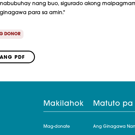
, nabubuhay nang buo, sigurado akong maipagmam
ginagawa para sa amin."
G DONOR
LANG PDF
Makilahok
Matuto pa
Mag-donate
Ang Ginagawa Na