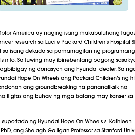
otor America ay naging isang makabuluhang tagas
ncer research sa Lucile Packard Children's Hospital S
git sa isang dekada sa pamamagitan ng programan
s nito. Sa tuwing may ibinebentang bagong sasaky
 nagbibigay ng donasyon ang Hyundai dealer. Sa ng
undai Hope On Wheels ang Packard Children's ng hig
ondohan ang groundbreaking na pananaliksik na
na iligtas ang buhay ng mga batang may kanser sa
 suportado ng Hyundai Hope On Wheels si Kathleen
PhD, ang Shelagh Galligan Professor sa Stanford Unive