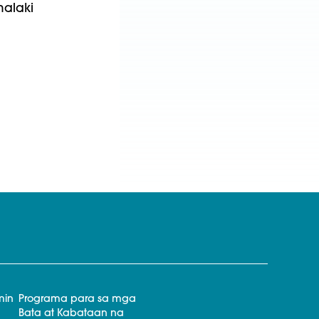
alaki
min
Programa para sa mga
Bata at Kabataan na