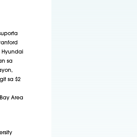
uporta
tanford
g Hyundai
an sa
ayon,
it sa $2
 Bay Area
rsity