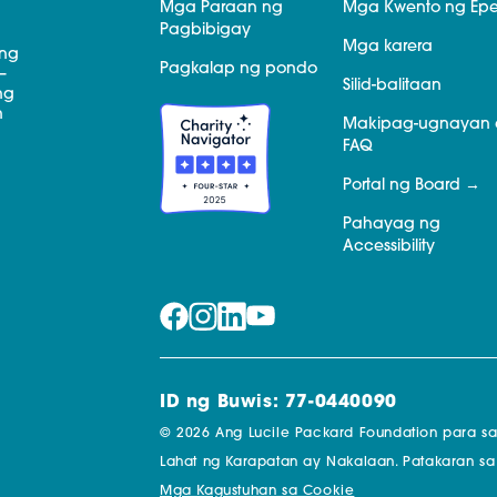
Mga Paraan ng
Mga Kwento ng Epe
Pagbibigay
Mga karera
 ng
Pagkalap ng pondo
—
Silid-balitaan
ng
n
Makipag-ugnayan 
FAQ
Portal ng Board
Pahayag ng
Accessibility
ID ng Buwis: 77-0440090
© 2026 Ang Lucile Packard Foundation para s
Lahat ng Karapatan ay Nakalaan.
Patakaran sa
Mga Kagustuhan sa Cookie