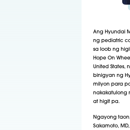
Ang Hyundai M
ng pediatric ca
sa loob ng hi
Hope On Wheel
United States,
binigyan ng Hy
milyon para p
nakakatulong 
at higit pa.
Ngayong taon,
Sakamoto, MD, 