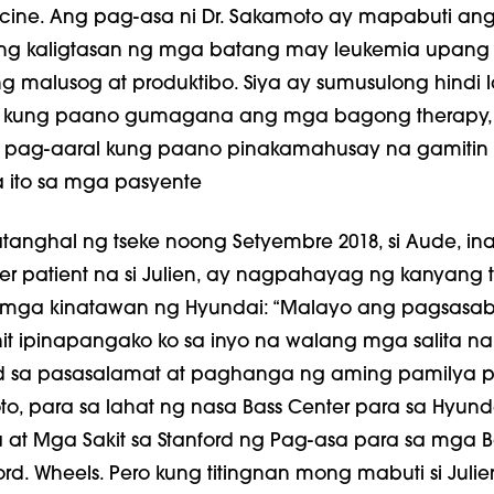
icine. Ang pag-asa ni Dr. Sakamoto ay mapabuti an
g kaligtasan ng mga batang may leukemia upang s
malusog at produktibo. Siya ay sumusulong hindi
 kung paano gumagana ang mga bagong therapy, 
ng pag-aaral kung paano pinakamahusay na gamitin
ito sa mga pasyente
tanghal ng tseke noong Setyembre 2018, si Aude, in
er patient na si Julien, ay nagpahayag ng kanyang t
 mga kinatawan ng Hyundai: “Malayo ang pagsasab
nit ipinapangako ko sa inyo na walang mga salita na
 sa pasasalamat at paghanga ng aming pamilya p
oto, para sa lahat ng nasa Bass Center para sa Hyund
a at Mga Sakit sa Stanford ng Pag-asa para sa mga B
ford. Wheels. Pero kung titingnan mong mabuti si Julie