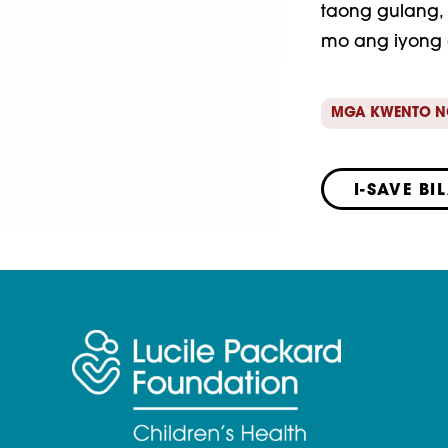
taong gulang
mo ang iyong 
MGA KWENTO N
I-SAVE BI