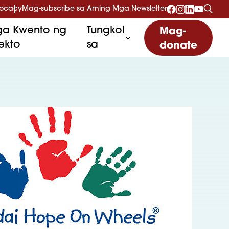
vocacy
Mag-subscribe sa Aming Mga Newsletter
a Kwento ng
Tungkol
Mag-
ekto
sa
donate