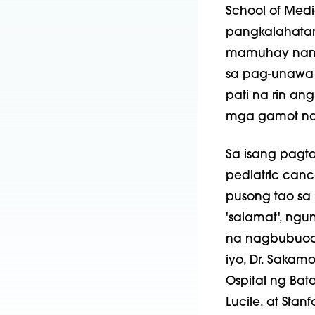
School of Med
pangkalahatan
mamuhay nang 
sa pag-unawa
pati na rin a
mga gamot na 
Sa isang pagta
pediatric canc
pusong tao sa
'salamat', ngu
na nagbubuod
iyo, Dr. Sakam
Ospital ng Bat
Lucile, at Stan