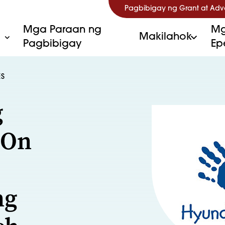
Pagbibigay ng Grant at Ad
Mga Paraan ng
Mg
Makilahok
Pagbibigay
Ep
ES
g
 On
ng