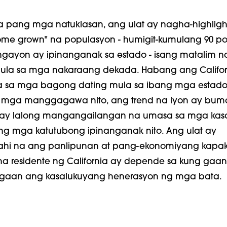
a pang mga natuklasan, ang ulat ay nagha-highligh
ome grown" na populasyon - humigit-kumulang 90 po
gayon ay ipinanganak sa estado - isang matalim n
ula sa mga nakaraang dekada. Habang ang Califor
 sa mga bagong dating mula sa ibang mga estado
 mga manggagawa nito, ang trend na iyon ay bu
o ay lalong mangangailangan na umasa sa mga ka
ng mga katutubong ipinanganak nito. Ang ulat ay
i na ang panlipunan at pang-ekonomiyang kapa
a residente ng California ay depende sa kung gaan
gaan ang kasalukuyang henerasyon ng mga bata.