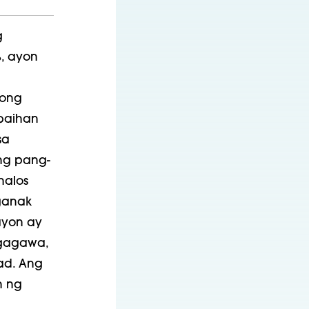
g
%, ayon
gong
abaihan
sa
ng pang-
halos
ganak
ayon ay
ggagawa,
ad. Ang
n ng