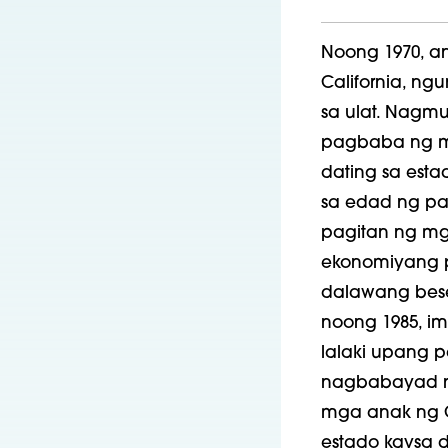
Noong 1970, 
California, ng
sa ulat. Nagmu
pagbaba ng m
dating sa est
sa edad ng p
pagitan ng mg
ekonomiyang p
dalawang bese
noong 1985, i
lalaki upang 
nagbabayad ng
mga anak ng C
estado kaysa d