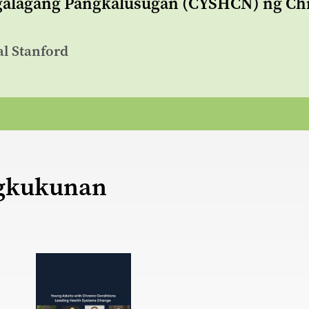
alagang Pangkalusugan (CYSHCN) ng Chil
al Stanford
gkukunan