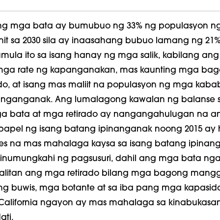
ang mga bata ay bumubuo ng 33% ng populasyon n
unit sa 2030 sila ay inaasahang bubuo lamang ng 21
mula ito sa isang hanay ng mga salik, kabilang ang
ga rate ng kapanganakan, mas kaunting mga ba
ado, at isang mas maliit na populasyon ng mga kab
anganganak. Ang lumalagong kawalan ng balanse 
a bata at mga retirado ay nangangahulugan na a
apel ng isang batang ipinanganak noong 2015 ay 
s na mas mahalaga kaysa sa isang batang ipinan
minumungkahi ng pagsusuri, dahil ang mga bata ng
palitan ang mga retirado bilang mga bagong man
 buwis, mga botante at sa iba pang mga kapasid
alifornia ngayon ay mas mahalaga sa kinabukasa
ati.