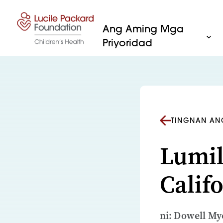
Lumaktaw sa nilalaman
Ang Aming Mga
Priyoridad
TINGNAN AN
Lumil
Calif
ni: Dowell My