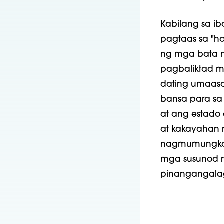
Kabilang sa ib
pagtaas sa "h
ng mga bata n
pagbaliktad m
dating umaasa
bansa para sa
at ang estad
at kakayahan 
nagmumungkah
mga susunod n
pinangangala