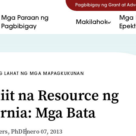
Pagbibigay ng Grant at Ad
Mga Paraan ng
Mga 
Makilahok
Pagbibigay
Epek
G LAHAT NG MGA MAPAGKUKUNAN
iit na Resource ng
ornia: Mga Bata
ers, PhD
Enero 07, 2013