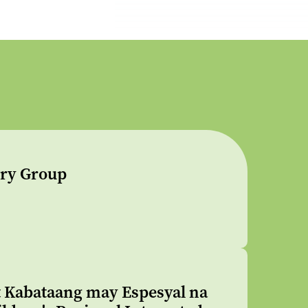
ory Group
t Kabataang may Espesyal na