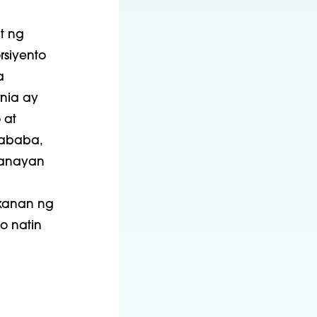
t ng
rsiyento
a
nia ay
 at
mababa,
sanayan
kanan ng
o natin