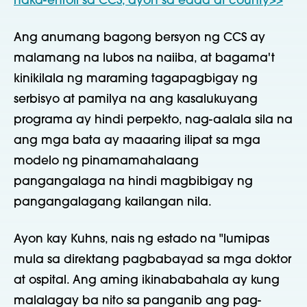
naka-enroll sa CCS, ayon sa edad at county>>
Ang anumang bagong bersyon ng CCS ay
malamang na lubos na naiiba, at bagama't
kinikilala ng maraming tagapagbigay ng
serbisyo at pamilya na ang kasalukuyang
programa ay hindi perpekto, nag-aalala sila na
ang mga bata ay maaaring ilipat sa mga
modelo ng pinamamahalaang
pangangalaga na hindi magbibigay ng
pangangalagang kailangan nila.
Ayon kay Kuhns, nais ng estado na "lumipas
mula sa direktang pagbabayad sa mga doktor
at ospital. Ang aming ikinababahala ay kung
malalagay ba nito sa panganib ang pag-