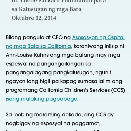
ni: Lucile Packard Foundation para
sa Kalusugan ng mga Bata
Oktubre 02, 2014
Bilang pangulo at CEO ng
Asosasyon ng Ospital
ng mga Bata sa California
, karaniwang iniisip ni
Ann-Louise Kuhns ang mga batang may mga
espesyal na pangangailangan sa
pangangalagang pangkalusugan, ngunit
ngayon lang higit pa kapag sumasailalim ang
programang California Children's Services (CCS)
isang malaking pagbabago
.
Sa loob ng maraming dekada, ang CCS ay
nagbigay ng espesyal na paggamot,