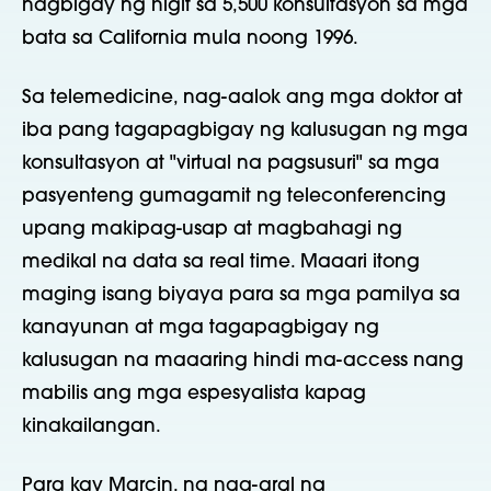
nagbigay ng higit sa 5,500 konsultasyon sa mga
bata sa California mula noong 1996.
Sa telemedicine, nag-aalok ang mga doktor at
iba pang tagapagbigay ng kalusugan ng mga
konsultasyon at "virtual na pagsusuri" sa mga
pasyenteng gumagamit ng teleconferencing
upang makipag-usap at magbahagi ng
medikal na data sa real time. Maaari itong
maging isang biyaya para sa mga pamilya sa
kanayunan at mga tagapagbigay ng
kalusugan na maaaring hindi ma-access nang
mabilis ang mga espesyalista kapag
kinakailangan.
Para kay Marcin, na nag-aral ng