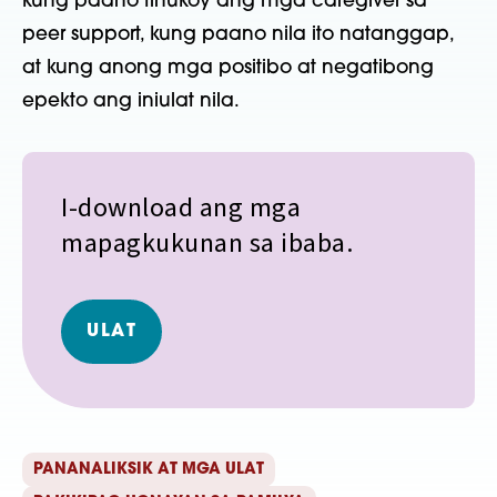
kung paano tinukoy ang mga caregiver sa
peer support, kung paano nila ito natanggap,
at kung anong mga positibo at negatibong
epekto ang iniulat nila.
I-download ang mga
mapagkukunan sa ibaba.
ULAT
PANANALIKSIK AT MGA ULAT