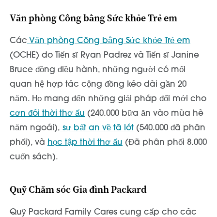
Văn phòng Công bằng Sức khỏe Trẻ em
Các
Văn phòng Công bằng Sức khỏe Trẻ em
(OCHE) do Tiến sĩ Ryan Padrez và Tiến sĩ Janine
Bruce đồng điều hành, những người có mối
quan hệ hợp tác cộng đồng kéo dài gần 20
năm. Họ mang đến những giải pháp đổi mới cho
cơn đói thời thơ ấu
(240.000 bữa ăn vào mùa hè
năm ngoái),
sự bất an về tã lót
(540.000 đã phân
phối), và
học tập thời thơ ấu
(Đã phân phối 8.000
cuốn sách).
Quỹ Chăm sóc Gia đình Packard
Quỹ Packard Family Cares cung cấp cho các