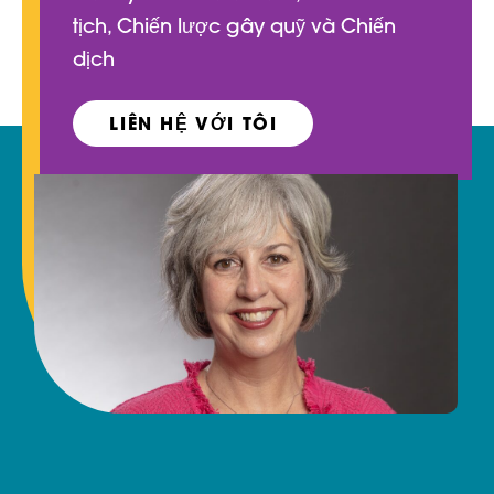
tịch, Chiến lược gây quỹ và Chiến
dịch
LIÊN HỆ VỚI TÔI