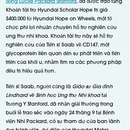
đồng Lucile Packard Stanford
, đã được trao tặng
Khoản tài trợ Hyundai Scholar Hope trị giá
$400.000 từ Hyundai Hope on Wheels, một tổ
chức phi lợi nhuận chuyên hỗ trợ nghiên cứu
ung thư nhi khoa. Khoản tài trợ này sẽ hỗ trợ
nghiên cứu của Tiến sĩ Saab về CD147, một
glycoprotein liên quan đến sự phát triển và tiến
triển của khối u, nhằm tìm ra các phương pháp
điều trị hiệu quả hơn.
Tiến sĩ Saab, người cũng là
Giáo sư Gia đình
Lindhard về Sinh học Ung thư Nhi khoa
tại
Trường Y Stanford, đã nhận giải thưởng trong
buổi lễ trao séc vào ngày 24 tháng 9 tại Bệnh
viện Nhi Packard, có sự tham dự của ban lãnh