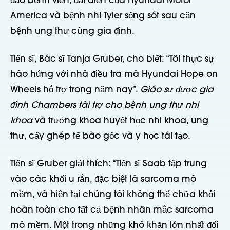
đạo bệnh viện, đại diện của Hyundai Motor
America và bệnh nhi Tyler sống sót sau căn
bệnh ung thư cùng gia đình.
Tiến sĩ, Bác sĩ Tanja Gruber, cho biết: “Tôi thực sự
hào hứng với nhà điều tra mà Hyundai Hope on
Wheels hỗ trợ trong năm nay”.
Giáo sư được gia
đình Chambers tài trợ cho bệnh ung thư nhi
khoa
và trưởng khoa huyết học nhi khoa, ung
thư, cấy ghép tế bào gốc và y học tái tạo.
Tiến sĩ Gruber giải thích: “Tiến sĩ Saab tập trung
vào các khối u rắn, đặc biệt là sarcoma mô
mềm, và hiện tại chúng tôi không thể chữa khỏi
hoàn toàn cho tất cả bệnh nhân mắc sarcoma
mô mềm. Một trong những khó khăn lớn nhất đối