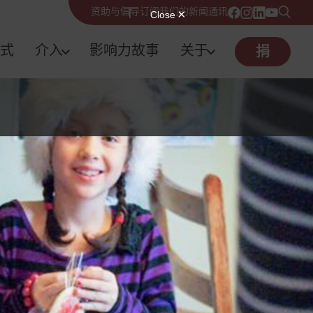
资助与倡导
订阅我们的新闻通讯
式
介入
影响力故事
关于
捐