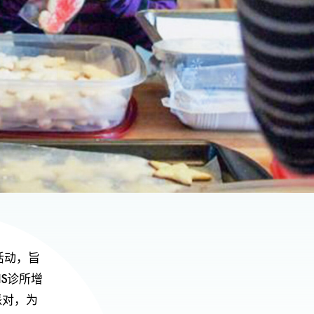
活动，旨
S诊所增
派对，为