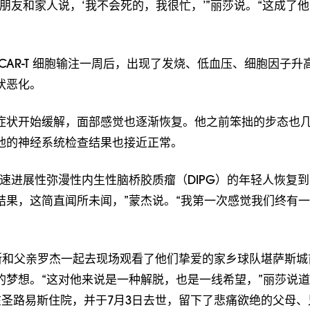
朋友和家人说，‘我不会死的，我很忙，’”丽莎说。“这成了
CAR-T 细胞输注一周后，出现了发烧、低血压、细胞因子升
状恶化。
症状开始缓解，面部感觉也逐渐恢复。他之前笨拙的步态也
他的神经系统检查结果也接近正常。
快速进展性弥漫性内生性脑桥胶质瘤（DIPG）的年轻人恢复
结果，这简直闻所未闻，”蒙杰说。“我第一次感觉我们终有
，杰斯和父亲罗杰一起去现场观看了他们挚爱的家乡球队堪萨斯
梦想。“这对他来说是一种解脱，也是一线希望，”丽莎说道。
斯在圣路易斯住院，并于7月3日去世，留下了悲痛欲绝的父母