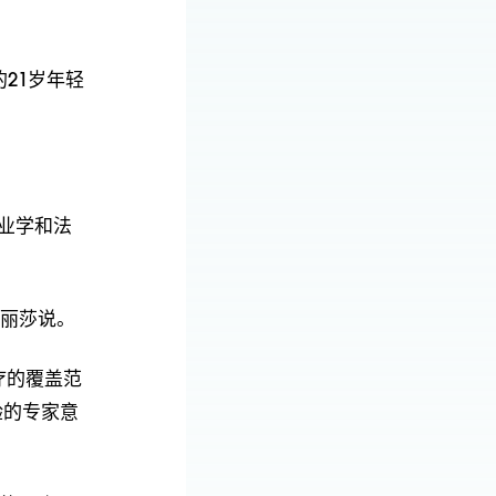
21岁年轻
创业学和法
”丽莎说。
疗的覆盖范
验的专家意