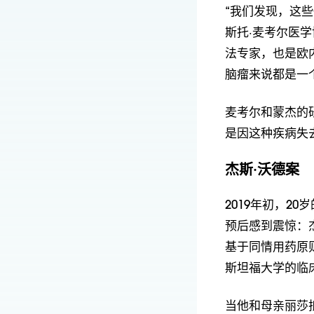
“我们发现，这些
斯托·麦考尔医
法专家，也是欧
脑瘤来说都是一
麦考尔和蒙杰的
是因这种疾病失
杰斯·沃德案
2019年初，2
预后感到震惊：
基于同情用药原
斯坦福大学的临
当他和母亲丽莎