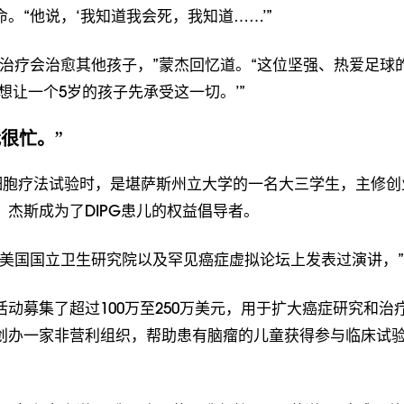
。“他说，‘我知道我会死，我知道……’”
治疗会治愈其他孩子，”蒙杰回忆道。“这位坚强、热爱足球的
想让一个5岁的孩子先承受这一切。’”
很忙。”
-T细胞疗法试验时，是堪萨斯州立大学的一名大三学生，主修
杰斯成为了DIPG患儿的权益倡导者。
、美国国立卫生研究院以及罕见癌症虚拟论坛上发表过演讲，
动募集了超过100万至250万美元，用于扩大癌症研究和治
创办一家非营利组织，帮助患有脑瘤的儿童获得参与临床试