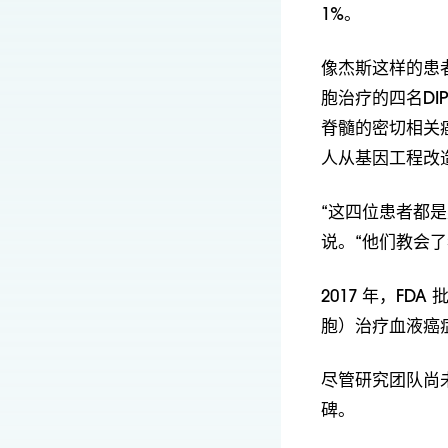
1%。
像杰斯这样的患
胞治疗的四名D
脊髓的密切相关
人从基因工程改
“这四位患者都
说。“他们教会
2017 年，FD
胞）治疗血液癌
尽管研究团队尚
碑。