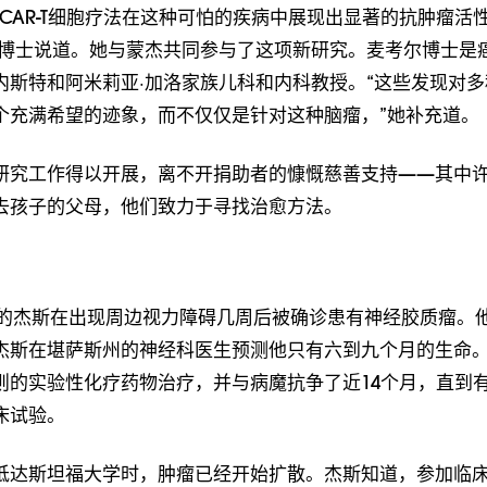
CAR-T细胞疗法在这种可怕的疾病中展现出显著的抗肿瘤活性
学博士说道。她与蒙杰共同参与了这项新研究。麦考尔博士是
内斯特和阿米莉亚·加洛家族儿科和内科教授。“这些发现对多
个充满希望的迹象，而不仅仅是针对这种脑瘤，”她补充道。
研究工作得以开展，离不开捐助者的慷慨慈善支持——其中
去孩子的父母，他们致力于寻找治愈方法。
0岁的杰斯在出现周边视力障碍几周后被确诊患有神经胶质瘤。
杰斯在堪萨斯州的神经科医生预测他只有六到九个月的生命
则的实验性化疗药物治疗，并与病魔抗争了近14个月，直到
床试验。
抵达斯坦福大学时，肿瘤已经开始扩散。杰斯知道，参加临