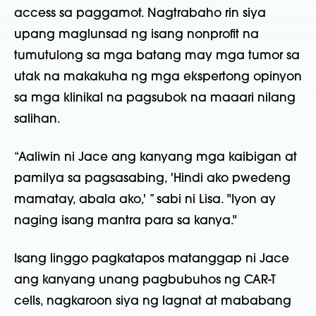
access sa paggamot. Nagtrabaho rin siya
upang maglunsad ng isang nonprofit na
tumutulong sa mga batang may mga tumor sa
utak na makakuha ng mga ekspertong opinyon
sa mga klinikal na pagsubok na maaari nilang
salihan.
“Aaliwin ni Jace ang kanyang mga kaibigan at
pamilya sa pagsasabing, 'Hindi ako pwedeng
mamatay, abala ako,' ” sabi ni Lisa. "Iyon ay
naging isang mantra para sa kanya."
Isang linggo pagkatapos matanggap ni Jace
ang kanyang unang pagbubuhos ng CAR-T
cells, nagkaroon siya ng lagnat at mababang