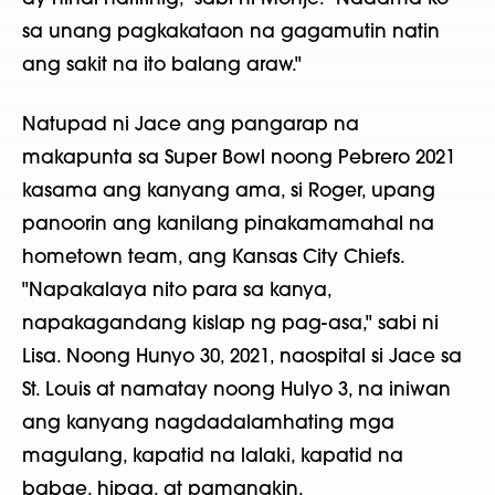
sa unang pagkakataon na gagamutin natin
ang sakit na ito balang araw."
Natupad ni Jace ang pangarap na
makapunta sa Super Bowl noong Pebrero 2021
kasama ang kanyang ama, si Roger, upang
panoorin ang kanilang pinakamamahal na
hometown team, ang Kansas City Chiefs.
"Napakalaya nito para sa kanya,
napakagandang kislap ng pag-asa," sabi ni
Lisa. Noong Hunyo 30, 2021, naospital si Jace sa
St. Louis at namatay noong Hulyo 3, na iniwan
ang kanyang nagdadalamhating mga
magulang, kapatid na lalaki, kapatid na
babae, hipag, at pamangkin.