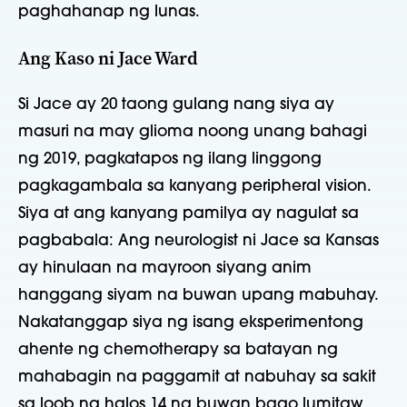
paghahanap ng lunas.
Ang Kaso ni Jace Ward
Si Jace ay 20 taong gulang nang siya ay
masuri na may glioma noong unang bahagi
ng 2019, pagkatapos ng ilang linggong
pagkagambala sa kanyang peripheral vision.
Siya at ang kanyang pamilya ay nagulat sa
pagbabala: Ang neurologist ni Jace sa Kansas
ay hinulaan na mayroon siyang anim
hanggang siyam na buwan upang mabuhay.
Nakatanggap siya ng isang eksperimentong
ahente ng chemotherapy sa batayan ng
mahabagin na paggamit at nabuhay sa sakit
sa loob ng halos 14 na buwan bago lumitaw