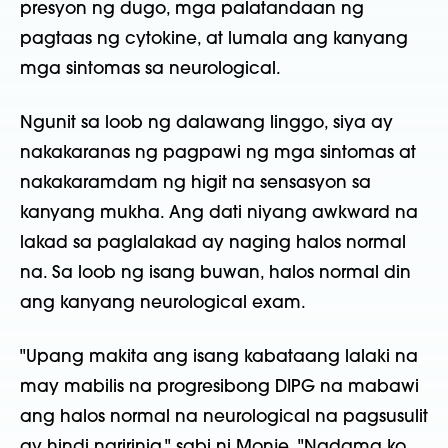
presyon ng dugo, mga palatandaan ng
pagtaas ng cytokine, at lumala ang kanyang
mga sintomas sa neurological.
Ngunit sa loob ng dalawang linggo, siya ay
nakakaranas ng pagpawi ng mga sintomas at
nakakaramdam ng higit na sensasyon sa
kanyang mukha. Ang dati niyang awkward na
lakad sa paglalakad ay naging halos normal
na. Sa loob ng isang buwan, halos normal din
ang kanyang neurological exam.
"Upang makita ang isang kabataang lalaki na
may mabilis na progresibong DIPG na mabawi
ang halos normal na neurological na pagsusulit
ay hindi naririnig," sabi ni Monje. "Nadama ko