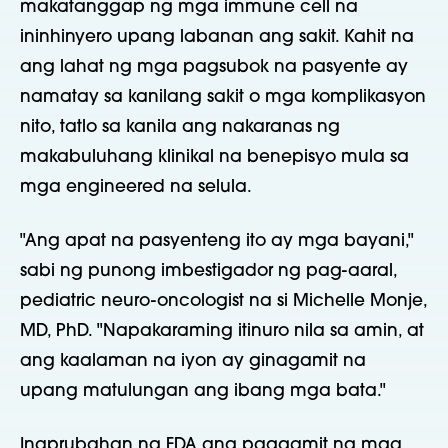
makatanggap ng mga immune cell na
ininhinyero upang labanan ang sakit. Kahit na
ang lahat ng mga pagsubok na pasyente ay
namatay sa kanilang sakit o mga komplikasyon
nito, tatlo sa kanila ang nakaranas ng
makabuluhang klinikal na benepisyo mula sa
mga engineered na selula.
"Ang apat na pasyenteng ito ay mga bayani,"
sabi ng punong imbestigador ng pag-aaral,
pediatric neuro-oncologist na si Michelle Monje,
MD, PhD. "Napakaraming itinuro nila sa amin, at
ang kaalaman na iyon ay ginagamit na
upang matulungan ang ibang mga bata."
Inaprubahan ng FDA ang paggamit ng mga