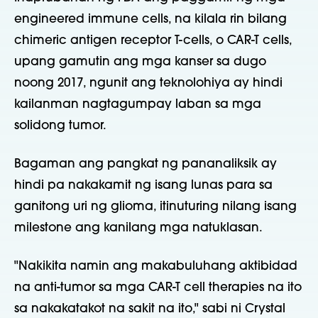
engineered immune cells, na kilala rin bilang
chimeric antigen receptor T-cells, o CAR-T cells,
upang gamutin ang mga kanser sa dugo
noong 2017, ngunit ang teknolohiya ay hindi
kailanman nagtagumpay laban sa mga
solidong tumor.
Bagaman ang pangkat ng pananaliksik ay
hindi pa nakakamit ng isang lunas para sa
ganitong uri ng glioma, itinuturing nilang isang
milestone ang kanilang mga natuklasan.
"Nakikita namin ang makabuluhang aktibidad
na anti-tumor sa mga CAR-T cell therapies na ito
sa nakakatakot na sakit na ito," sabi ni Crystal