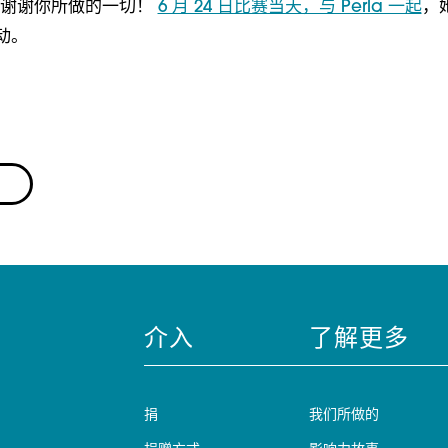
a，谢谢你所做的一切！ 
6 月 24 日比赛当天，与 Perla 一起
，
动。
介入
了解更多
捐
我们所做的