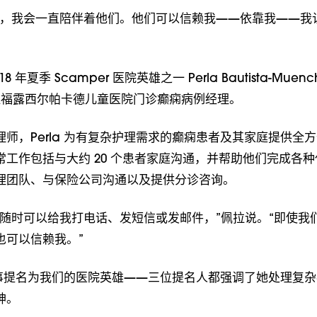
白，我会一直陪伴着他们。他们可以信赖我——依靠我——我
 年夏季 Scamper 医院英雄之一 Perla Bautista-Muen
斯坦福露西尔帕卡德儿童医院门诊癫痫病例经理。
师，Perla 为有复杂护理需求的癫痫患者及其家庭提供全
常工作包括与大约 20 个患者家庭沟通，并帮助他们完成各
理团队、与保险公司沟通以及提供分诊咨询。
属随时可以给我打电话、发短信或发邮件，”佩拉说。“即使我
也可以信赖我。”
位同事提名为我们的医院英雄——三位提名人都强调了她处理复
神。