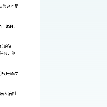
认为这才是
ch，BSN、
方位的资
种任务，例
们只是通过
杂病人病例