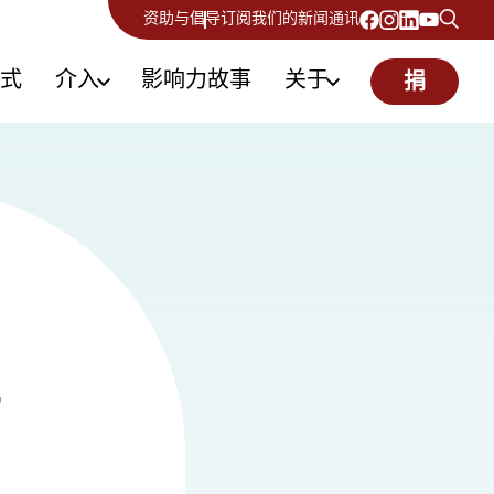
资助与倡导
订阅我们的新闻通讯
式
介入
影响力故事
关于
捐
到
者