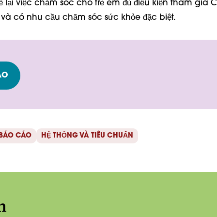
kế lại việc chăm sóc cho trẻ em đủ điều kiện tham gia
và có nhu cầu chăm sóc sức khỏe đặc biệt.
ÁO
 BÁO CÁO
HỆ THỐNG VÀ TIÊU CHUẨN
n