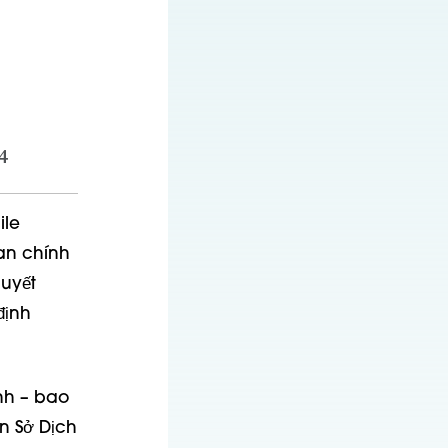
4
ile
an chính
quyết
định
nh – bao
n Sở Dịch