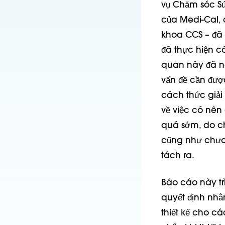
vụ Chăm sóc Sứ
của Medi-Cal,
khoa CCS – đã 
đã thực hiện c
quan này đã nê
vấn đề cần đượ
cách thức giải 
về việc có nên
quá sớm, do ch
cũng như chưa 
tách ra.
Báo cáo này tr
quyết định nhằ
thiết kế cho c