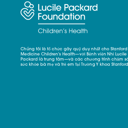
Chúng tôi là tổ chức gây quỹ duy nhất cho Stanford
Medicine Children's Health—với Bệnh viện Nhi Lucile
Packard là trung tâm—và các chương trình chăm s
sức khỏe bà mẹ và trẻ em tại Trường Y khoa Stanford