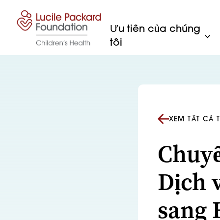
Bỏ qua nội dung
Ưu tiên của chúng
tôi
XEM TẤT CẢ 
Chuyể
Dịch 
sang 