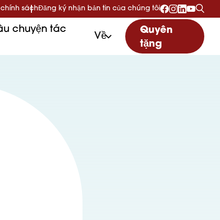
 chính sách
Đăng ký nhận bản tin của chúng tôi
u chuyện tác
Quyên
Về
tặng