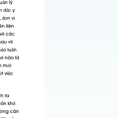
uản lý
m đốc y
 đơn vị
n liên
 về các
hau về
hảo luận
hế nào là
h mới
t việc
h ra
uôn khổ
những cân