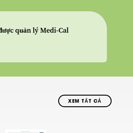
được quản lý Medi-Cal
XEM TẤT CẢ