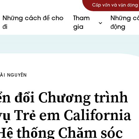
Cấp vốn và vận động
Những cách để cho
Tham
Những câ
đi
gia
động
TÀI NGUYÊN
n đổi Chương trình
vụ Trẻ em California
Hệ thống Chăm sóc