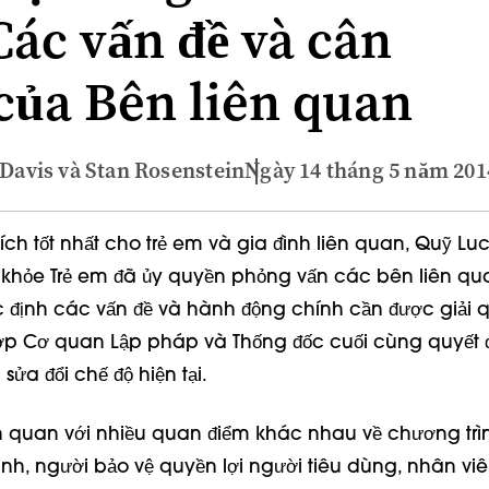
Các vấn đề và cân
của Bên liên quan
 Davis và Stan Rosenstein
Ngày 14 tháng 5 năm 201
ích tốt nhất cho trẻ em và gia đình liên quan, Quỹ Luc
 khỏe Trẻ em đã ủy quyền phỏng vấn các bên liên qu
 định các vấn đề và hành động chính cần được giải 
ợp Cơ quan Lập pháp và Thống đốc cuối cùng quyết 
ửa đổi chế độ hiện tại.
n quan với nhiều quan điểm khác nhau về chương trì
nh, người bảo vệ quyền lợi người tiêu dùng, nhân viê