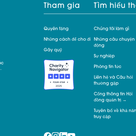
Tham gia
Tìm hiểu t
Quyên tặng
Chúng tôi làm gì
Những cách để cho đi
Những câu chuyện 
động
Gây quỹ
Sự nghiệp
óc
Phòng tin tức
.
Liên hệ và Câu hỏi
thường gặp
Cổng thông tin Hội
đồng quản trị
Tuyên bố về khả nă
truy cập