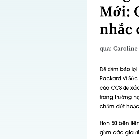
Mới: 
nhắc 
qua: Caroline
Để đảm bảo lợi 
Packard vì Sức
của CCS để xác
trong trường h
chấm dứt hoặc s
Hơn 50 bên liê
gồm các gia đì