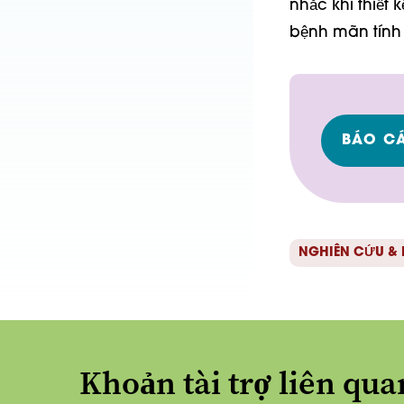
nhắc khi thiết 
bệnh mãn tính 
BÁO C
NGHIÊN CỨU &
Khoản tài trợ liên qua