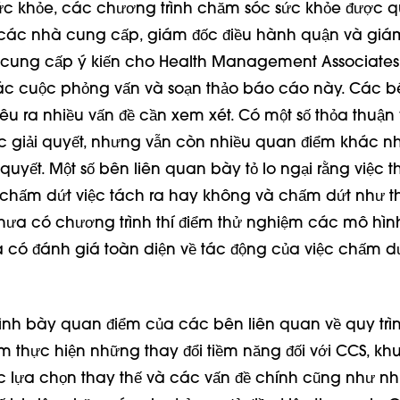
c khỏe, các chương trình chăm sóc sức khỏe được q
 các nhà cung cấp, giám đốc điều hành quận và giá
cung cấp ý kiến cho Health Management Associates,
ác cuộc phỏng vấn và soạn thảo báo cáo này. Các bê
u ra nhiều vấn đề cần xem xét. Có một số thỏa thuận
c giải quyết, nhưng vẫn còn nhiều quan điểm khác n
quyết. Một số bên liên quan bày tỏ lo ngại rằng việc t
 chấm dứt việc tách ra hay không và chấm dứt như t
ưa có chương trình thí điểm thử nghiệm các mô hìn
có đánh giá toàn diện về tác động của việc chấm dứ
ình bày quan điểm của các bên liên quan về quy trìn
m thực hiện những thay đổi tiềm năng đối với CCS, kh
ác lựa chọn thay thế và các vấn đề chính cũng như 