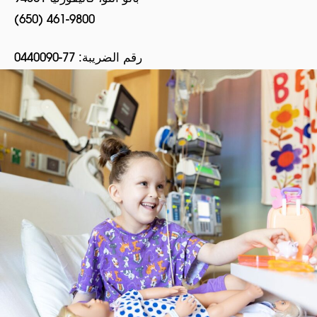
(650) 461-9800
رقم الضريبة: 77-0440090