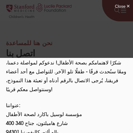
انتقل إلى المحتوى
نحن هنا للمساعدة
اتصل بنا
شكرًا لاهتمامكم بصحة الأطفال! ندعوكم لمواصلة دعمنا،
ومعًا سنُحدث فرقًا - طفلًا تلو الآخر. للتواصل مع أحد أعضاء
فريقنا، يُرجى الاتصال بالرقم أدناه أو تعبئة هذا النموذج،
وسنتواصل معكم قريبًا!
عنواننا:
مؤسسة لوسيل باكارد لصحة الأطفال
400 شارع هاميلتون، جناح 340
بالو ألتو، كاليفورنيا 94301