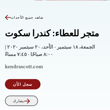
شاهد جميع الأحداث
متجر للعطاء: كندرا سكوت
الجمعة، ١٨ سبتمبر - الأحد، ٢٠ سبتمبر ٢٠٢٠ |
٨:٠٠ صباحًا - ٧:٤٥ مساءً
kendrascott.com
سجل الآن
يشارك