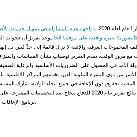
عام لعام 2020،
مواجهة عدم المساواة في تمويل خدمات الأطف
اليفورنيا: نظرة واقعية على موقفنا الحالي
وجد تقريرٌ أن فجوات ال
 المجموعات العرقية والإثنية لا تزال قائمةً إلى حدٍّ كبير، بل إ
ت مع مرور الوقت. يقدم التقرير توصياتٍ بشأن السياسات والميزاني
لة الأمد في الحصول على الضروريات الأساسية والرعاية الصحية
الأسر من ذوي البشرة الملونة الذين تخدمهم المراكز الإقليمية. ب
المعنية بحقوق ذوي الإعاقة في جميع أنحاء الولاية، شارك المست
برنامج الإعاقات التنموية في الولاية.