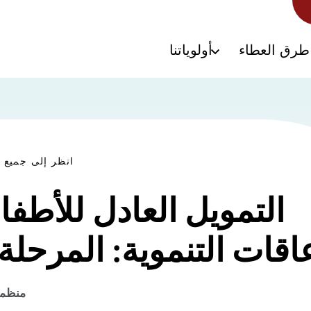
طرق العطاء
أولوياتنا
انظر إلى جميع ا
التمويل العادل للأطف
عاقات التنموية: المرحلة ا
منظمة