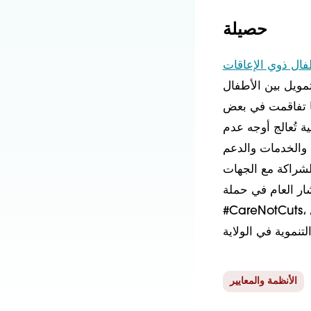
حصيلة
ال ذوي الإعاقات
تمويل بين الأطفال
نها تفاقمت في بعض
ة تُعالج أوجه عدم
 والخدمات والدعم
الشراكة مع الجهات
شار العام في حملة
#CareNotCuts، واستخدم نتائج تقرير عام 2020 للدفاع بنجاح ضد التخفيضات المقترحة على
الأنظمة والمعايير