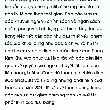
lớn vẫn còn, và trong một số trường hợp đã trở
nên tồi tệ hơn theo thời gian. Báo cáo đưa ra
các khuyến nghị về chính sách và ngân sách
nhằm giải quyết tình trạng bất bình đẳng lâu dài
trong việc tiếp cận các nhu cầu thiết yếu, chăm
sóc sức khỏe, cũng như các dịch vụ và hỗ trợ
cho trẻ em và gia đình da màu được các Trung
tâm Khu vực phục vụ. Hợp tác với các bên liên
quan về quyền của người khuyết tật trên toàn
tiểu bang, Luật sư Công đã tham gia chiến dịch
#CareNotCuts và sử dụng những phát hiện của
báo cáo năm 2020 để bảo vệ thành công trước
các đề xuất cắt giảm chương trình khuyết tật
phát triển của tiểu bang.