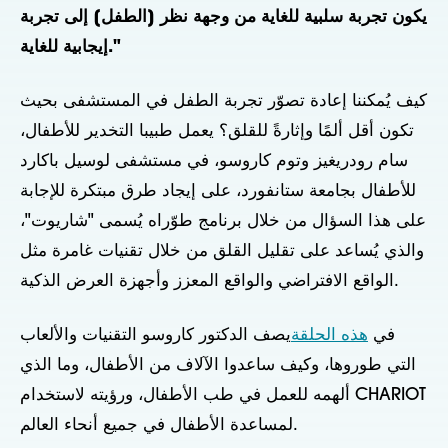
يكون تجربة سلبية للغاية من وجهة نظر [الطفل] إلى تجربة
إيجابية للغاية."
كيف يُمكننا إعادة تصوّر تجربة الطفل في المستشفى بحيث
تكون أقل ألمًا وإثارةً للقلق؟ يعمل طبيبا التخدير للأطفال،
سام رودريغيز وتوم كاروسو، في مستشفى لوسيل باكارد
للأطفال بجامعة ستانفورد، على إيجاد طرق مبتكرة للإجابة
على هذا السؤال من خلال برنامج طوّراه يُسمى "شاريوت"،
والذي يُساعد على تقليل القلق من خلال تقنيات غامرة مثل
الواقع الافتراضي والواقع المعزز وأجهزة العرض الذكية.
في
هذه الحلقة
يصف الدكتور كاروسو التقنيات والألعاب
التي طوروها، وكيف ساعدوا الآلاف من الأطفال، وما الذي
ألهمه للعمل في طب الأطفال، ورؤيته لاستخدام CHARIOT
لمساعدة الأطفال في جميع أنحاء العالم.