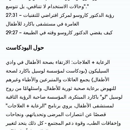
"وحالات الاستخدام لا تتناقص، بل تتوسع."
27:31 – رؤية الدكتور كاروسو لمركز افتراضي للتقنيات
الغامرة في مستشفى باكارد للأطفال
29:27 – كيف يقضي الدكتور كاروسو وقته في الطبيعة
حول البودكاست
الرعاية + العلاجات: الارتقاء بصحة الأطفال في وادي
السيليكون (بودكاست لمؤسسة لوسيل باكارد لصحة
الأطفال) يجمع العائلات والمتبرعين والأطباء وغيرهم
للنهوض برعاية صحية ثورية للأطفال. واستلهامًا من روح
لوسيل "لو" باكارد المبتكرة، المؤسسة صاحبة الرؤية الثاقبة
لمستشفى الأطفال، يروي برنامج "الرعاية + العلاجات"
قصصًا عن انتصارات المرضى وتحدياتهم، ونجاحات
وإخفاقات الطب، وقوة دعم المجتمع - كل ذلك يتحد لتغيير