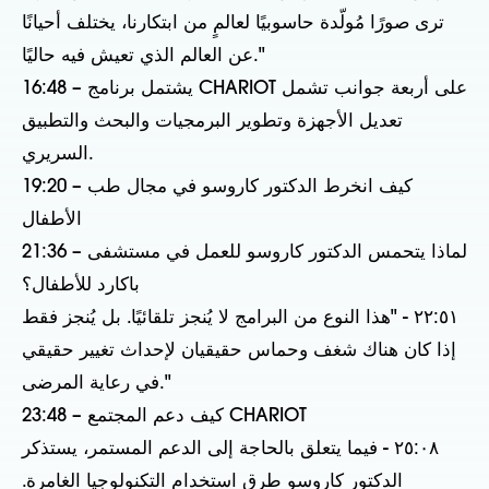
ترى صورًا مُولّدة حاسوبيًا لعالمٍ من ابتكارنا، يختلف أحيانًا
عن العالم الذي تعيش فيه حاليًا."
16:48 – يشتمل برنامج CHARIOT على أربعة جوانب تشمل
تعديل الأجهزة وتطوير البرمجيات والبحث والتطبيق
السريري.
19:20 – كيف انخرط الدكتور كاروسو في مجال طب
الأطفال
21:36 – لماذا يتحمس الدكتور كاروسو للعمل في مستشفى
باكارد للأطفال؟
٢٢:٥١ - "هذا النوع من البرامج لا يُنجز تلقائيًا. بل يُنجز فقط
إذا كان هناك شغف وحماس حقيقيان لإحداث تغيير حقيقي
في رعاية المرضى."
23:48 – كيف دعم المجتمع CHARIOT
٢٥:٠٨ - فيما يتعلق بالحاجة إلى الدعم المستمر، يستذكر
الدكتور كاروسو طرق استخدام التكنولوجيا الغامرة.