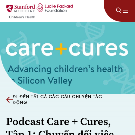
Bỏ qua nội dung
ĐI ĐẾN TẤT CẢ CÁC CÂU CHUYỆN TÁC
ĐỘNG
Podcast Care + Cures,
Tập 1: Chuyển đổi việc