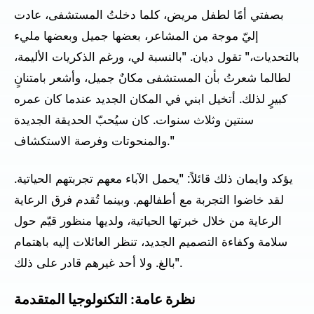
بصفتي أمًا لطفل مريض، كلما دخلتُ المستشفى، عادت
إليّ موجة من المشاعر، بعضها جميل وبعضها مليء
بالتحديات،" تقول ديان. "بالنسبة لي، ورغم الذكريات الأليمة،
لطالما شعرتُ بأن المستشفى مكانٌ جميل، وأشعر بامتنانٍ
كبيرٍ لذلك. أتخيل ابني في المكان الجديد عندما كان عمره
سنتين وثلاث سنوات. كان سيُحبّ الحديقة الجديدة
والمنحوتات وفرصة الاستكشاف."
يؤكد وايمان ذلك قائلاً: "يحمل الآباء معهم تجربتهم الحياتية.
لقد خاضوا التجربة مع أطفالهم. وبينما تُقدم فرق الرعاية
الرعاية من خلال خبرتها الحياتية، ولديها منظور قيّم حول
سلامة وكفاءة التصميم الجديد، تنظر العائلات إليه باهتمام
بالغ. ولا أحد غيرهم قادر على ذلك".
نظرة عامة: التكنولوجيا المتقدمة