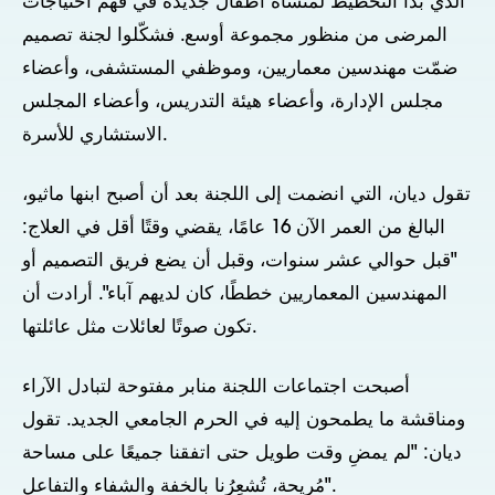
الذي بدأ التخطيط لمنشأة أطفال جديدة في فهم احتياجات
المرضى من منظور مجموعة أوسع. فشكّلوا لجنة تصميم
ضمّت مهندسين معماريين، وموظفي المستشفى، وأعضاء
مجلس الإدارة، وأعضاء هيئة التدريس، وأعضاء المجلس
الاستشاري للأسرة.
تقول ديان، التي انضمت إلى اللجنة بعد أن أصبح ابنها ماثيو،
البالغ من العمر الآن 16 عامًا، يقضي وقتًا أقل في العلاج:
"قبل حوالي عشر سنوات، وقبل أن يضع فريق التصميم أو
المهندسين المعماريين خططًا، كان لديهم آباء". أرادت أن
تكون صوتًا لعائلات مثل عائلتها.
أصبحت اجتماعات اللجنة منابر مفتوحة لتبادل الآراء
ومناقشة ما يطمحون إليه في الحرم الجامعي الجديد. تقول
ديان: "لم يمضِ وقت طويل حتى اتفقنا جميعًا على مساحة
مُريحة، تُشعِرُنا بالخفة والشفاء والتفاعل".