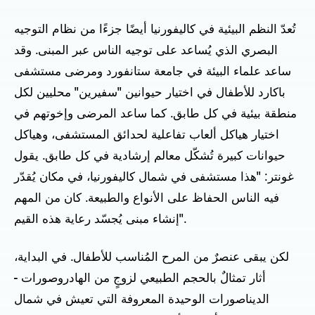
تُعدّ النظم البيئية في كاليفورنيا أيضًا جزءًا من نظام التوجيه
البصري الذي يُساعد على توجيه الناس عبر المبنى. وقد
ساعد علماء البيئة في جامعة ستانفورد ومرضى مستشفى
باكارد للأطفال في اختيار حيوانين "سفيرين" محليين لكل
منطقة بيئية في كل طابق. كما ساعد المرضى وإخوتهم في
اختيار هياكل ألعاب تفاعلية لحدائق المستشفى، وهياكل
حيوانات كبيرة تُشكّل معالم إرشادية في كل طابق. يقول
غونتر: "هذا مستشفى في شمال كاليفورنيا، في مكان يُقدّر
فيه الناس الحفاظ على الأنواع والطبيعة. كان من المهم
إنشاء مبنى يُجسّد رعاية هذه القيم".
لكن يبقى عنصرٌ من المرح المُناسب للأطفال. في البداية،
أثار تمثالٌ بالحجم الطبيعي لزوجٍ من الهادروصورات -
الديناصورات الوحيدة المعروفة التي تعيش في شمال