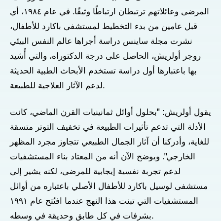
المرضى وعائلاتهم ترتبطان ارتباطًا وثيقًا. في عام ١٩٨٤، أي
قبل عامين من بدء التخطيط لمستشفى باكارد للأطفال،
نشرت مجلة ساينس دراسة أجراها عالم النفس البيئي
روجر أولريش، الحاصل على درجة الدكتوراه، والتي أُشيد
بها باعتبارها أول دراسة تستخدم الأبحاث الطبية الحديثة
لدعم الآثار العلاجية للطبيعة.
يقول أولريش: "بحلول أوائل ثمانينيات القرن الماضي، كانت
الأدلة التي تدعم تأثيرات الطبيعة في تخفيف التوتر متسقة
للغاية، وأدركنا أن آثار الجمال الطبيعي تتجاوز مجرد المظهر
الخارجي". ويوضح الآن أنه من المعتاد بناء المستشفيات
لدعم تجربة نفسية إيجابية للمرضى، لكنه يشير إلى
مستشفى لوسيل باكارد للأطفال الأصلي باعتباره من أوائل
المستشفيات التي تبنت هذا النهج عندما افتُتح عام ١٩٩١
بشرفات في كل طابق وحديقة في وسطه.