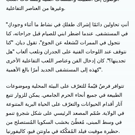
وغيرها من العناصر التفاعلية.
"أنتِ تحاولين دائمًا إشراك طفلكِ في نشاط ما أثناء وجودكِ
في المستشفى. عندما اضطر ابني للصيام قبل جراحاته، كنا
نتجول في الممرات لنُشغله عن الجوع"، تقول ديان. "كنا
نتوقف عند اللوحات الفنية على الجدران ونلعب ألعاب "هل
تجدينها؟". كان إدخال الفن وعناصر اللعب التفاعلية الأخرى
كهذه إلى المستشفى الجديد أمرًا بالغ الأهمية".
تتوافر فرصٌ قيّمةٌ للتعرّف على البيئة المحلية وموضوعات
الطبيعة في جميع أنحاء الحرم الجامعي. يمكن للزوار تتبع
آثار أقدام الحيوانات والتعرّف على الحياة البرية المتنوعة
في الولاية. صُمّم المصعد الرئيسي على شكل شجرةٍ تنمو
في وسط المبنى، مُغطّىً بخشب السكويا المُستصلح من
حظيرة موفيت فيلد المُفكّكة في ماونتن فيو، كاليفورنيا.