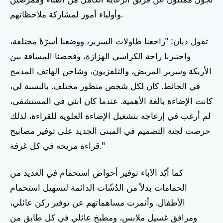
تجول ممثلون عن فريق الرعاية الكامل من أطباء وممرضين
وأولياء أمور لمشاركة ملاحظاتهم.
تقول ديان: "راجعنا طاولات السرير، ووضعنا أسرّةً مختلفة،
واختبرنا راحة الكراسي الهزازة، وفحصنا المسافة بين
الأريكة وسرير المريض، والتلفزيون، وشاحن الهاتف المدمج
في الحائط. كان لكل شخص منظور مختلف. بالنسبة لي،
كانت الإضاءة بالغة الأهمية. عندما كان ابني في المستشفى،
لم أرغب في إزعاجه بتشغيل الإضاءة العلوية للقراءة، لذلك
حرصت لجنة التصميم في المبنى الجديد على توفير مصابيح
قراءة مريحة في كل غرفة."
كما أيّد الآباء توفير أحواض استحمام في العديد من
الحمامات بدلاً من الدُشّات الدائمة لتسهيل استحمام
الأطفال. وأثمرت مساهماتهم عن توفير ركن عائلي،
ومرافق غسيل ملابس، ومطبخ عائلي في كل طابق من