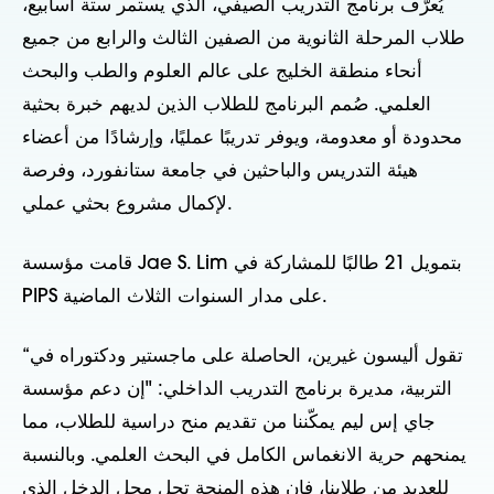
يُعرّف برنامج التدريب الصيفي، الذي يستمر ستة أسابيع،
طلاب المرحلة الثانوية من الصفين الثالث والرابع من جميع
أنحاء منطقة الخليج على عالم العلوم والطب والبحث
العلمي. صُمم البرنامج للطلاب الذين لديهم خبرة بحثية
محدودة أو معدومة، ويوفر تدريبًا عمليًا، وإرشادًا من أعضاء
هيئة التدريس والباحثين في جامعة ستانفورد، وفرصة
لإكمال مشروع بحثي عملي.
قامت مؤسسة Jae S. Lim بتمويل 21 طالبًا للمشاركة في
PIPS على مدار السنوات الثلاث الماضية.
“تقول أليسون غيرين، الحاصلة على ماجستير ودكتوراه في
التربية، مديرة برنامج التدريب الداخلي: "إن دعم مؤسسة
جاي إس ليم يمكّننا من تقديم منح دراسية للطلاب، مما
يمنحهم حرية الانغماس الكامل في البحث العلمي. وبالنسبة
للعديد من طلابنا، فإن هذه المنحة تحل محل الدخل الذي