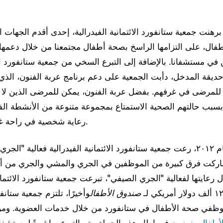
برهنت جمعية ستانفورد الائتمانية الفيدرالية، إحدى أقدم الجها
أطفال، على التزامها الراسخ بصحة أطفال مجتمعنا من خلال دعمها
في مستشفانا. بالإضافة إلى التبرع السخي من جمعية ستانفورد الائ
ديقة المدخل، دأبت الجمعية على دعم برنامج عربة الفنون، الذي 
 للمرضى في غرفهم. بفضل عربة الفنون، يمكن للمرضى الذين لا
سبب حالتهم الصحية الاستمتاع بمجموعة متنوعة من الأنشطة ال
رعاية شخصية في راحة غرفهم بالمستشفى.
منذ عام ٢٠١٢، رعت جمعية ستانفورد الائتمانية الفيدرالية فعالية "ال
ركت فرق كبيرة من الموظفين في الجري والمشي والجري من أ
 رعايتها لفعالية "الجري الصيفي"، تبرعت جمعية ستانفورد الائتمانية
صندوق الأطفال
وأخيرًا، تلتزم جمعية ستانف
ظفي صحة الأطفال في ستانفورد من خلال خدمات العضوية. ومن