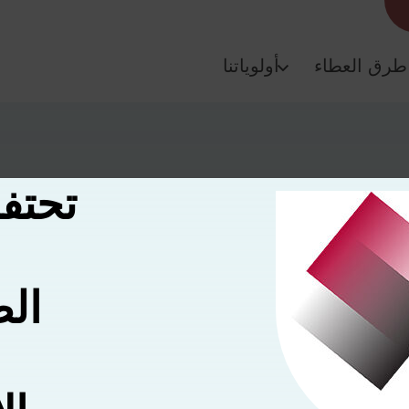
طرق العطاء
أولوياتنا
تحتف
الص