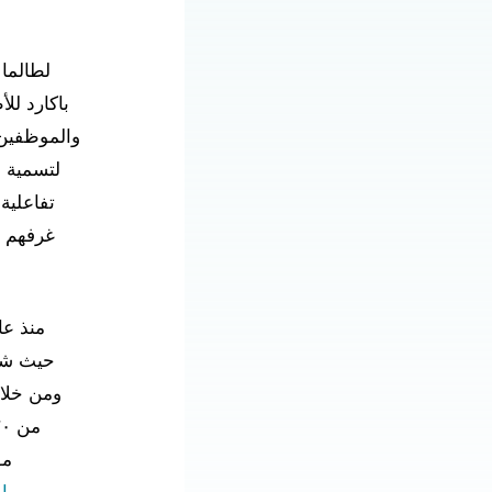
لطالما 
باكارد لل
والموظفين 
لتسمية ح
تفاعلية
غرفهم ب
حيث شا
ومن خلال
من ١٢٠ ألف دولار أمريكي لـ
مو