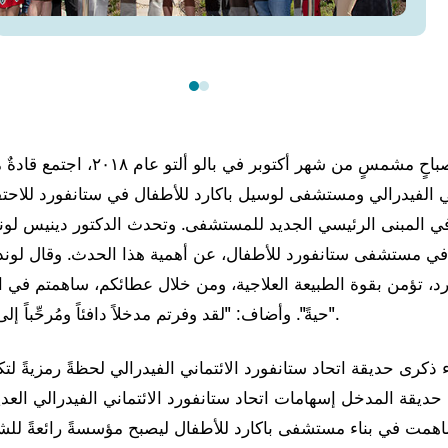
في صباحٍ مشمسٍ من شهر أكتوبر في با
ني الفيدرالي ومستشفى لوسيل باكارد للأطفال في ستانفورد للاحت
ي المبنى الرئيسي الجديد للمستشفى. وتحدث الدكتور دينيس لوند
في مستشفى ستانفورد للأطفال، عن أهمية هذا الحدث. وقال لوند: 
رد، تؤمن بقوة الطبيعة العلاجية، ومن خلال عطائكم، ساهمتم في ا
حيةً". وأضاف: "لقد وفرتم مدخلاً دافئاً ومُرحِّباً إلى أرض المستشفى".
ء ذكرى حديقة اتحاد ستانفورد الائتماني الفيدرالي لحظةً رمزيةً لت
ّد حديقة المدخل إسهامات اتحاد ستانفورد الائتماني الفيدرالي الع
اهمت في بناء مستشفى باكارد للأطفال ليصبح مؤسسةً رائعةً للشف