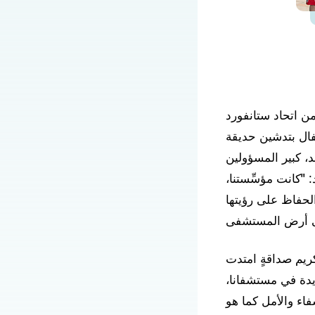
لو ألتو عام ٢٠١٨، اجتمع قادةٌ من اتحاد ستانفورد
فال بتدشين حديقة
، كبير المسؤولين
"كانت مؤسِّستنا،
لحفاظ على رؤيتها
كريم صداقةٍ امتدت
ديدة في مستشفانا،
اء والأمل كما هو