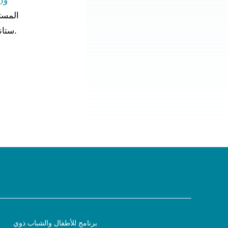
وا
المست
ستانفورد لكرة القدم الأشخاص الذين يخدمون مرضى وعائلات مستشفى باكارد للأطفال.
برنامج للأطفال والشباب ذوي