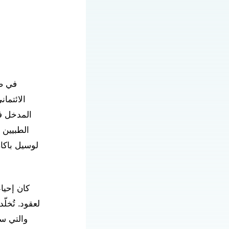
الائتما
المدخل ف
الطبيين 
لوسيل باكا
كان إحيا
لعقود. تُخل
والتي س