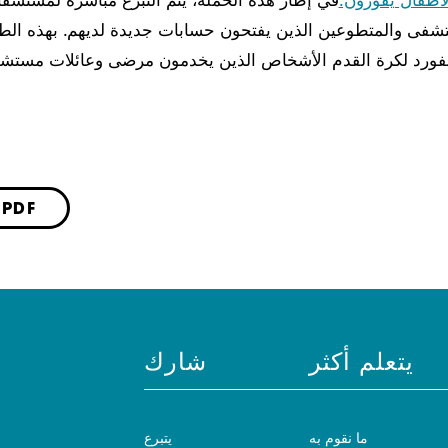
لأطفال يفوزون.
في إطار هذه الحملة، يتم التبرع مباشرةً لمستشفا
شفى والمتطوعين الذين يفتحون حسابات جديدة لديهم. بهذه الط
حفظ كملف DF
يتعلم أكثر
شارك
ما نقوم به
يتبرع